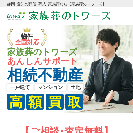
静岡･愛知の葬儀･葬式･家族葬なら【家族葬のトワーズ】
物件
全国対応
家族葬のトワーズ
あんしんサポート
相続不動産
一戸建て
マンション
土地
高
額
買
取
【ご相談･査定無料】