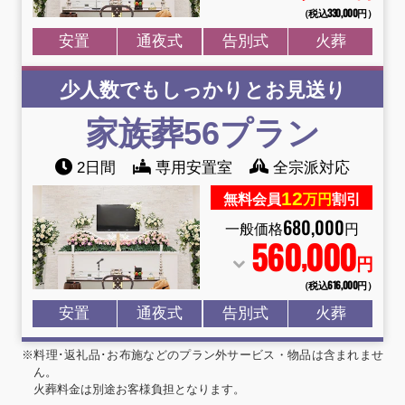
（税込330
,
000円）
安置
通夜式
告別式
火葬
少人数でもしっかりとお見送り
家族葬56プラン
2日間
専用安置室
全宗派対応
12
無料会員
万円
割引
680
,
000
一般価格
円
560
000
,
円
（税込616
,
000円）
安置
通夜式
告別式
火葬
※料理･返礼品･お布施などのプラン外サービス・物品は含まれませ
ん。
火葬料金は別途お客様負担となります。