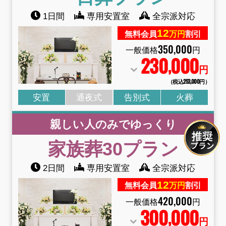
1日間
専用安置室
全宗派対応
12
無料会員
万円
割引
350
,
000
一般価格
円
230
000
,
円
（税込253
,
000円）
安置
通夜式
告別式
火葬
親しい人のみでゆっくり
家族葬30プラン
2日間
専用安置室
全宗派対応
12
無料会員
万円
割引
420
,
000
一般価格
円
300
000
,
円