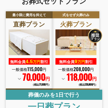
お葬式セットプラン
最小限に費用を抑えて
式をせず火葬のみ
直葬プラン
火葬プラン
4.
5
9
無料会員
万円
割引
無料会員
万円
割引
115
,
000
208
,
000
一般価格
円
一般価格
円
70
000
118
000
,
,
円
円
（税込77
,
000円）
（税込129
,
800円）
葬儀のみを1日で行う
一日葬プラン