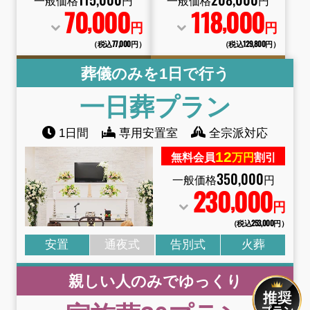
一般価格
円
一般価格
円
70
000
118
000
,
,
円
円
（税込77
,
000円）
（税込129
,
800円）
葬儀のみを1日で行う
一日葬プラン
1日間
専用安置室
全宗派対応
12
無料会員
万円
割引
350
,
000
一般価格
円
230
000
,
円
（税込253
,
000円）
安置
通夜式
告別式
火葬
親しい人のみでゆっくり