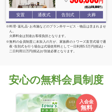
円
（税込616
,
000円）
安置
通夜式
告別式
火葬
※料理･返礼品･お布施などのプラン外サービス・物品は含まれませ
ん。
火葬料金は別途お客様負担となります。
※無料の会員制度に未加入の方が、家族葬のトワーズ直営式場で通
夜･告別式を行う場合は式場使用料として一日利用5.5万円(税込)・
二日利用11万円(税込)が別途必要となります。
安心の無料会員制度
入会金
無料