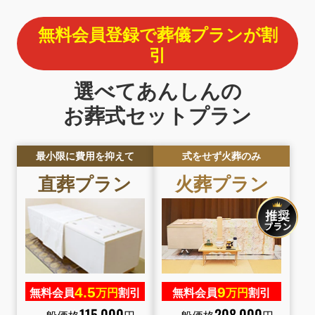
無料会員登録で葬儀プランが割
引
選べてあんしんの
お葬式セットプラン
最小限に費用を抑えて
式をせず火葬のみ
直葬プラン
火葬プラン
4.
5
9
無料会員
万円
割引
無料会員
万円
割引
115
,
000
208
,
000