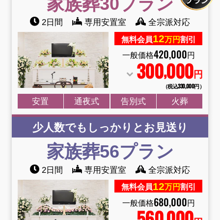
家族葬30プラン
2日間
専用安置室
全宗派対応
12
無料会員
万円
割引
420
,
000
一般価格
円
300
000
,
円
（税込330
,
000円）
安置
通夜式
告別式
火葬
少人数でもしっかりとお見送り
家族葬56プラン
2日間
専用安置室
全宗派対応
12
無料会員
万円
割引
680
,
000
一般価格
円
560
000
,