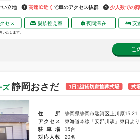
すい立地
高速IC近く
で車のアクセス抜群
少人数での葬
クセス
親族控え室
夜間滞在
安
内いたします。
こ
静岡おさだ
ーズ
1日1組貸切家族葬式場
式
住所
静岡県静岡市駿河区上川原15-21
アクセス
東海道本線「安部川駅」東口より
駐車場
15台
対応人数
20名