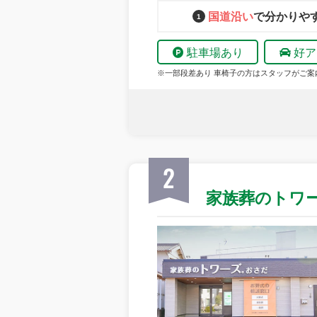
国道沿い
で分かりや
駐車場あり
好ア
※一部段差あり 車椅子の方はスタッフがご案
2
家族葬のトワ