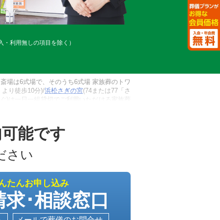
入・利用無しの項目を除く）
場は6式場で、そのうち6式場 家族葬のトワ
より徒歩10分)/
浜松さぎの宮
(74または77「さ
すぐ)は一日一組貸切でご利用いただける家族葬
運営する公営の斎場の南遠地区聖苑、謝恩閣を
ます。病院や施設から搬送が必要な場合は、牧
りますので安心してご連絡ください。
内可能です
ださい
かんたんお申し込み
請求･相談窓口
送
メールで葬儀のお問合せ