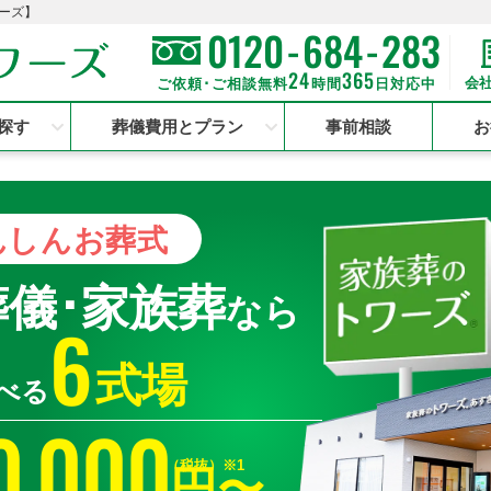
ーズ】
-
-
0120
684
283
24
365
会
ご依頼･ご相談無料
時間
日対応中
探す
葬儀費用とプラン
事前相談
お
んしん
お葬式
葬儀･家族葬
なら
6
式場
べる
0
000
,
（税抜）※1
円〜