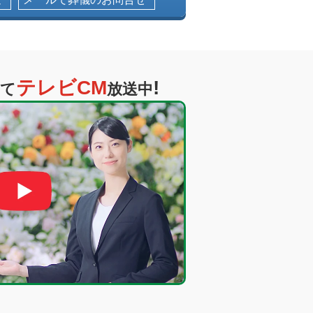
テレビCM
!
て
放送中