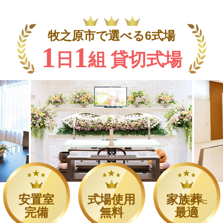
牧之原市で選べる6式場
1
1
日
組 貸切式場
安置室
式場使用
家族葬
に
完備
無料
最適