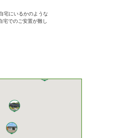
自宅にいるかのような
自宅でのご安置が難し
3
2
2
2