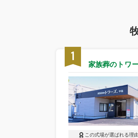
1
家族葬のトワ
この式場が選ばれる理