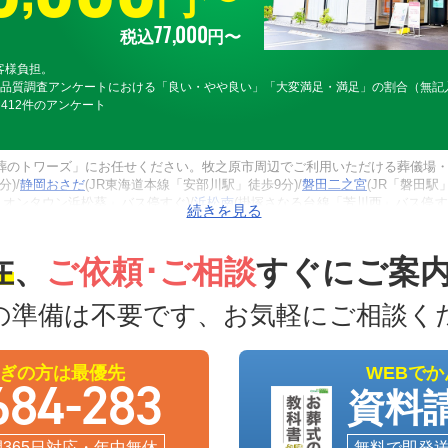
77
,
000
税込
円〜
客様負担。
の品質調査アンケートにおける「良い・やや良い」「大変満足・満足」の割合（無記
間412件のアンケート
葬のトワーズ」にお任せください。牧之原市周辺でご利用いただける葬儀場・斎
)/
静岡おさだ
(JR東海道本線「安部川駅」徒歩9分)/
磐田二之宮
(JR「磐田駅」
イオンタウン浜松葵」バス停すぐ)/
浜松南
(掛塚さなる台線「芳川西」バス停
直葬・火葬式・一日葬・家族葬・一般葬が対応可能です。火葬は牧之原市が
死亡者が牧之原市に住民登録があれば、市民料金（無料）でご利用いただけ
搬送いたします。24時間365日、深夜早朝でも対応できる体制が整ってお
在
、
ご依頼･ご相談
すぐにご案
の準備は不要です、お気軽にご相談く
ぎの方は最優先
WEBで
684-283
資料
間365日対応・年中無休
無料で即発