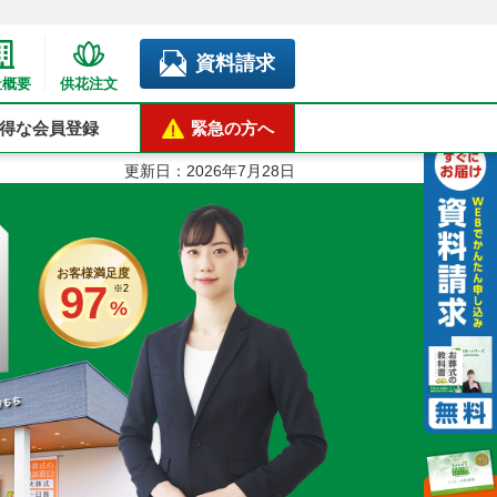
資料請求
社概要
供花注文
得な会員登録
緊急の方へ
更新日：
2026年7月28日
お客様満足度
97
※2
%