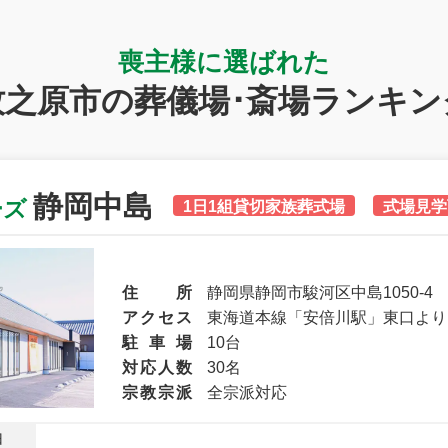
喪主様に選ばれた
牧之原市の葬儀場･斎場ランキン
静岡中島
ーズ
1日1組貸切家族葬式場
式場見学
住所
静岡県静岡市駿河区中島1050-4
アクセス
東海道本線「安倍川駅」東口より
駐車場
10台
対応人数
30名
宗教宗派
全宗派対応
由