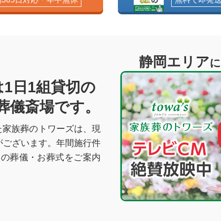
静岡エリア
に
1日1組貸切の
葬儀斎場です。
た家族葬のトワーズは、現
がございます。年間施行件
得の葬儀・お葬式をご案内