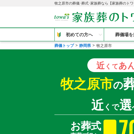
牧之原市の葬儀･葬式･家族葬なら【家族葬のトワ
初めての方へ
葬儀場を
葬儀トップ
静岡県
牧之原市
近
あ
くて
牧之原市
の
近
選
くで
7
お葬式