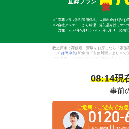
直葬プラン
※1直葬プラン割引適用価格。火葬料金は別途お
※2自社アンケートから料理・返礼品を除く9つ
対象：2024年5月1日〜2025年1月31日の期
牧之原市で葬儀場・斎場をお探しなら「家族
ーズ
静岡中島
(JR東海「安倍川駅」より車で8分
ぎの宮中」バス停徒歩3分)/
浜松
(泉高丘線「
専用式場です。牧之原市内のすべての式場で
利用します。火葬料金は死亡届に記載をする
之原市内の式場の専用安置室またはご自宅へご
08:14
現
事前
ご危篤・ご逝去でお急
0120-
通話無料
24時