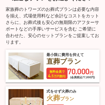
家族葬のトワーズのお葬式プランは必要な内容
を揃え、式場使用料など余計なコストをカット
さらに、お葬式後も安心の無期限のアフターサ
ポートなどの手厚いサービスを含む
ご希望に
合わせた、安心のセットプランをご提案してお
ります。
最小限に費用を抑えて
直葬プラン
70
000
,
無料会員で
円
4.
5
万円割引
(会員税込77
,
000円)
式をせず火葬のみ
火葬
プラン