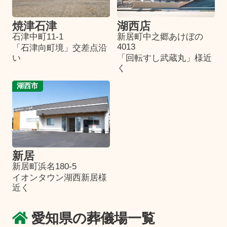
焼津石津
湖西店
石津中町11-1
新居町中之郷あけぼの
4013
「石津向町境」交差点沿
い
「回転すし武蔵丸」様近
く
湖西市
新居
新居町浜名180-5
イオンタウン湖西新居様
近く
愛知県の葬儀場一覧