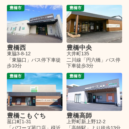
豊橋市
豊橋市
豊橋西
豊橋中央
東脇3-8-12
大井町135
「東脇口」バス停下車徒
二川線「円六橋」バス停
歩10分
下車徒歩3分
豊橋市
豊橋市
豊橋こもぐち
豊橋高師
菰口町1-31
上野町新上野12-2
「パワーズ菰口店」様近
「高師駅」より徒歩13分