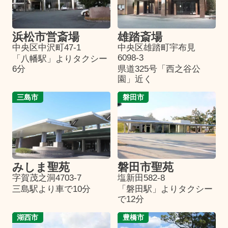
浜松市営斎場
雄踏斎場
中央区中沢町47-1
中央区雄踏町宇布見
6098-3
「八幡駅」よりタクシー
6分
県道325号「西之谷公
園」近く
三島市
磐田市
みしま聖苑
磐田市聖苑
字賀茂之洞4703-7
塩新田582-8
三島駅より車で10分
「磐田駅」よりタクシー
で12分
湖西市
豊橋市
葬儀プランが
お得な会員価格!