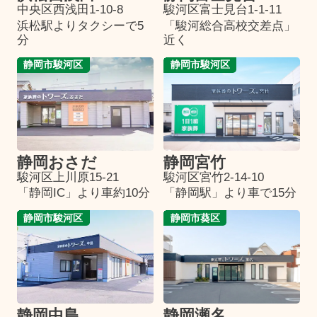
中央区西浅田1-10-8
駿河区富士見台1-1-11
浜松駅よりタクシーで5
「駿河総合高校交差点」
分
近く
静岡市駿河区
静岡市駿河区
静岡おさだ
静岡宮竹
駿河区上川原15-21
駿河区宮竹2-14-10
「静岡IC」より車約10分
「静岡駅」より車で15分
静岡市駿河区
静岡市葵区
静岡中島
静岡瀬名