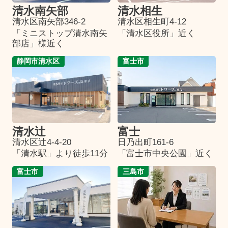
清水南矢部
清水相生
清水区南矢部346-2
清水区相生町4-12
「ミニストップ清水南矢
「清水区役所」近く
部店」様近く
静岡市清水区
富士市
清水辻
富士
清水区辻4-4-20
日乃出町161-6
「清水駅」より徒歩11分
「富士市中央公園」近く
富士市
三島市