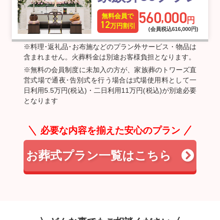
560
000
,
無料会員で
円
12
万円割引
(会員税込616
,
000円)
※料理･返礼品･お布施などのプラン外サービス・物品は
含まれません。火葬料金は別途お客様負担となります。
※無料の会員制度に未加入の方が、家族葬のトワーズ直
営式場で通夜･告別式を行う場合は式場使用料として一
日利用5.5万円(税込)・二日利用11万円(税込)が別途必要
となります
必要な内容を揃えた安心のプラン
お葬式プラン一覧はこちら