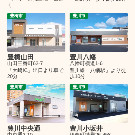
く
豊橋市
豊川市
豊橋山田
豊川八幡
山田三番町62-7
八幡町横道1-6
「大崎IC」出口より車で
豊川線「八幡駅」より徒
20分
歩10分
豊川市
豊川市
豊川中央通
豊川小坂井
中央通2-10
伊奈町縫殿26-458