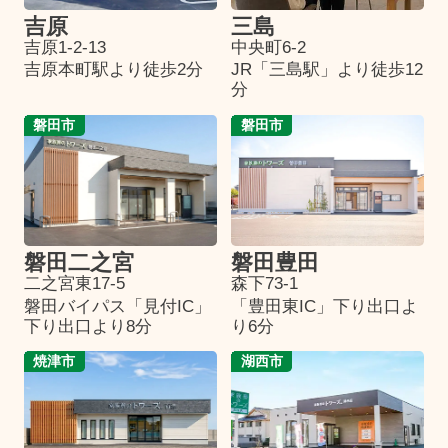
吉原
三島
吉原1-2-13
中央町6-2
吉原本町駅より徒歩2分
JR「三島駅」より徒歩12
分
磐田市
磐田市
磐田二之宮
磐田豊田
二之宮東17-5
森下73-1
磐田バイパス「見付IC」
「豊田東IC」下り出口よ
下り出口より8分
り6分
焼津市
湖西市