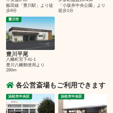
飯田線「豊川駅」より徒
「小坂井中央公園」より
歩8分
徒歩1分
豊川市
豊川平尾
八幡町宮下41-1
豊川八幡郵便局より
280m
各公営斎場もご利用できます
浜松市中央区
浜松市中央区