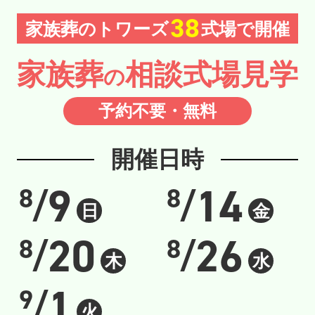
38
家族葬のトワーズ
式場で開催
家族葬
相談
式場見学
の
予約不要
・無料
開催日時
9
14
8
8
/
/
日
金
20
26
8
8
/
/
木
水
1
9
/
火