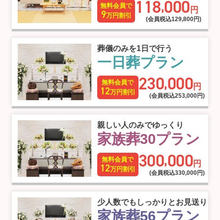
118
000
,
無料会員で
円
9
万円割引
(会員税込129
,
800円)
葬儀のみを1日で行う
一日葬プラン
230
000
,
無料会員で
円
12
万円割引
(会員税込253
,
000円)
親しい人のみでゆっくり
家族葬30プラン
300
000
,
無料会員で
円
12
万円割引
(会員税込330
,
000円)
少人数でもしっかりとお見送り
家族葬56プラン