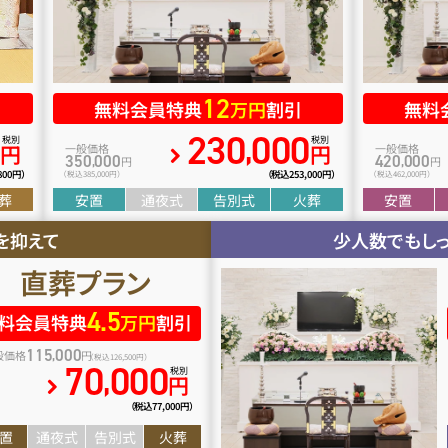
12
無料会員特典
万円
割引
無料
0
230
000
,
税別
税別
円
円
一般価格
一般価格
350
000
420
000
,
,
円
円
800円）
（税込253
,
000円）
（税込385
,
000円）
（税込462
,
000円）
葬
安置
通夜式
告別式
火葬
安置
を抑えて
少人数でもし
直葬プラン
4.
5
料会員特典
万円
割引
115
000
,
般価格
円
（税込126
,
500円）
70
000
,
税別
円
（税込77
,
000円）
置
通夜式
告別式
火葬