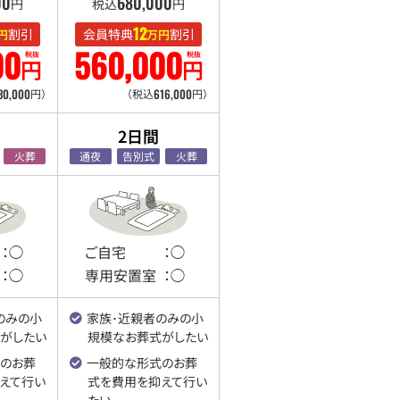
00
680
,
000
円
税込
円
12
割引
会員特典
割引
円
万円
00
560
,
000
税抜
税抜
円
円
30
,
000
616
,
000
円）
（税込
円）
2日間
火葬
通夜
告別式
火葬
：◯
ご自宅
：◯
：◯
専用安置室
：◯
のみの
小
家族･近親者のみの
小
がしたい
規模なお葬式がしたい
のお葬
一般的な形式のお葬
えて行い
式を
費用を抑えて行い