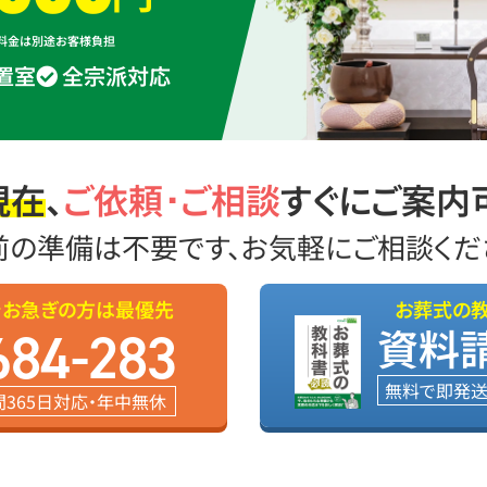
葬料金は別途お客様負担
置室
全宗派対応
現在
、
ご依頼･ご相談
すぐにご案内
前の準備は不要です、お気軽にご相談くだ
でお急ぎの方は最優先
お葬式の
資料
684-283
無料で即発
間365日対応・年中無休