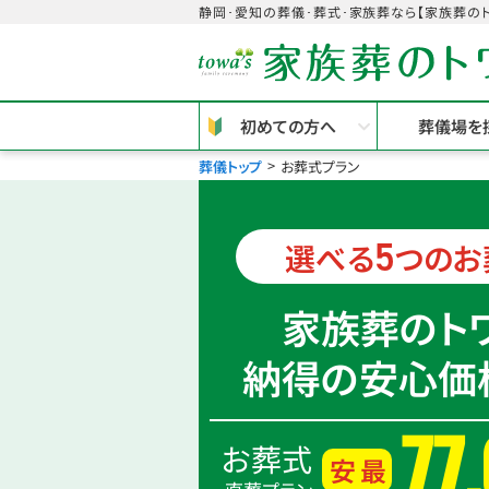
静岡･愛知の葬儀･葬式･家族葬なら【家族葬のト
初めての方へ
葬儀場を
葬儀トップ
お葬式プラン
5
選べる
つのお
家族葬のト
納得の安心価
77
お葬式
最安