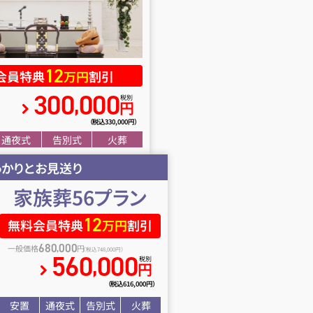
12
会員特典
万円
割引
300
000
,
税別
円
（税込330
,
000円）
通夜式
告別式
火葬
っかりとお見送り
家族葬56プラン
12
無料会員特典
万円
割引
680
000
,
一般価格
円
（税込748
,
000円）
560
000
,
税別
円
（税込616
,
000円）
安置
通夜式
告別式
火葬