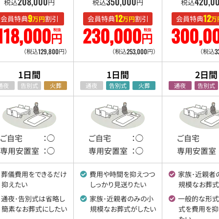
208
,
000
350
,
000
420
,
0
税込
円
税込
円
税込
9
12
12
会員特典
割引
会員特典
割引
会員特典
万円
万円
万
118
,
000
230
,
000
300
,
0
税抜
税抜
円
円
129
,
800
253
,
000
3
（税込
円）
（税込
円）
（税込
1日間
1日間
2日間
通夜
告別式
火葬
通夜
告別式
火葬
通夜
告別式
ご自宅
：◯
ご自宅
：◯
ご自宅
専用安置室
：◯
専用安置室
：◯
専用安置室
葬儀費用を
できるだけ
費用や時間を抑えつつ
家族･近親者
抑えたい
しっかり見送りたい
規模なお葬式
通夜･告別式は省略し
家族･近親者のみの
小
一般的な形式
簡素なお葬式にしたい
規模なお葬式がしたい
式を
費用を抑