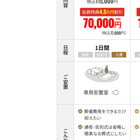
格・
115
,
000
税込
円
日
4.
5
会員特典
割引
万円
程・
70
,
000
税抜
円
安
置・
77
,
000
（税込
円）
お
す
1日間
日程
す
通夜
告別式
火葬
め
比
較
ご安置
表
専用安置室
：◯
葬儀費用を
できるだけ
抑えたい
通夜･告別式は省略し
簡素なお葬式にしたい