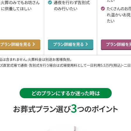
たい
火葬のみでもお坊さん
通夜を行わず告別式
に
供養してほしい
のみ
行いたい
たくさんのお
れ
温かいお見
たい
プラン詳細を見る
プラン詳細を見る
プラン詳細を
物品は含まれません。火葬料金は別途お客様負担。
直営式場で通夜･告別式を行う場合は式場使用料として一日利用5.5万円(税込)・二日利
どのプランにするか迷った時は
3
お葬式プラン選び
つのポイント