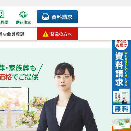
資料請求
社概要
供花注文
得な会員登録
緊急の方へ
葬・家族葬も
価格
でご提供