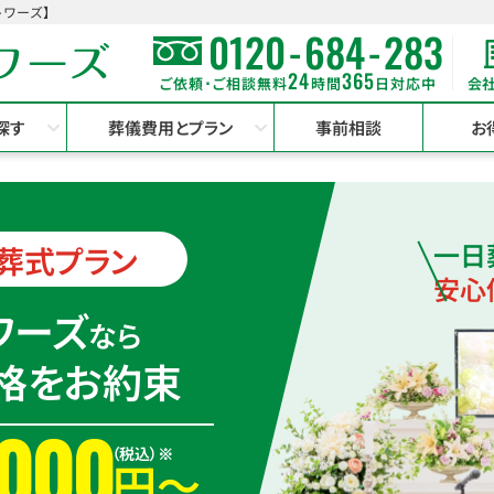
ワーズ】
-
-
0120
684
283
24
365
会
ご依頼･ご相談無料
時間
日対応中
探す
葬儀費用とプラン
事前相談
お
一日
葬式プラン
安心
ワーズ
なら
格をお約束
,000
（税込）
※
円〜