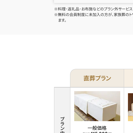
※料理･返礼品･お布施などのプラン外サービス
※無料の会員制度に未加入の方が、家族葬のトワ
ます。
直葬プラン
各
プ
ラ
ン
の
プラン内容
価
一般価格