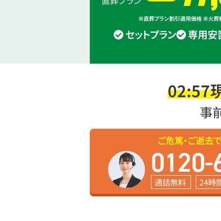
直葬プラン
※直葬プラン割引適用価格 ※火
セットプラン
専用安
02:57
事
ご危篤・ご逝去
0120-
通話無料
24時