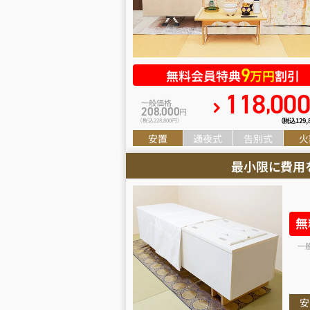
9
無料会員特典
万円
割引
118
00
,
一般価格
208
000
,
円
（税込129
,
（税込228
,
800円）
安置
通夜式
告別式
火
最小限に費用
無
一
安