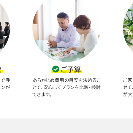
数
ご予算
まで呼
あらかじめ費用の目安を決めるこ
ご家
ランが
とで、安心してプランを比較・検討
せて
できます。
が大