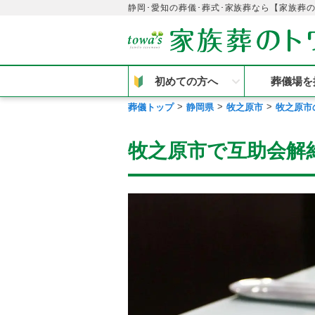
静岡･愛知の葬儀･葬式･家族葬なら【家族葬
初めての方へ
葬儀場を
葬儀トップ
静岡県
牧之原市
牧之原市
牧之原市で互助会解