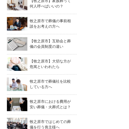
【牧之原市】家族葬って
何人呼べばいいの？
牧之原市で葬儀の事前相
談をお考えの方へ
【牧之原市】互助会と葬
儀の会員制度の違い
【牧之原市】大切な方が
危篤といわれたら
牧之原市で葬儀社を比較
している方へ
牧之原市における費用が
安い葬儀・火葬式とは？
牧之原市ではじめての葬
儀を行う喪主様へ