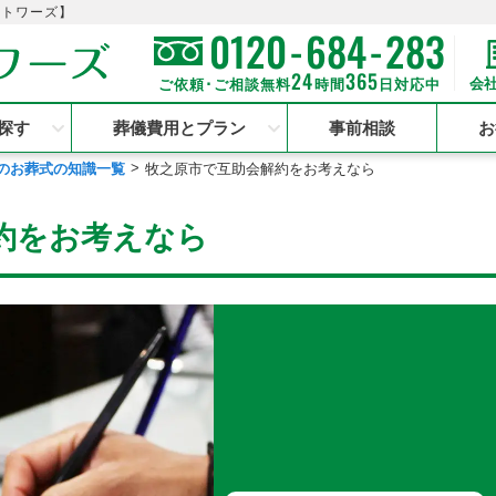
のトワーズ】
-
-
0120
684
283
24
365
会
ご依頼･ご相談無料
時間
日対応中
探す
葬儀費用とプラン
事前相談
お
のお葬式の知識一覧
牧之原市で互助会解約をお考えなら
約をお考えなら