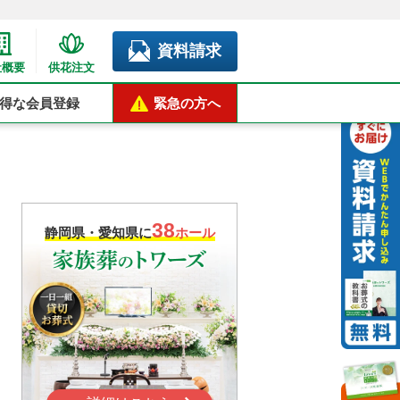
資料請求
社概要
供花注文
得な会員登録
緊急の方へ
38
静岡県・愛知県に
ホール