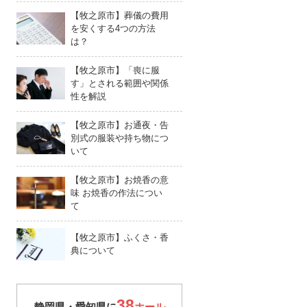
【牧之原市】葬儀の費用
を安くする4つの方法
掛
は？
【牧之原市】「喪に服
す」とされる範囲や関係
性を解説
【牧之原市】お通夜・告
別式の服装や持ち物につ
いて
【牧之原市】お焼香の意
味 お焼香の作法につい
て
【牧之原市】ふくさ・香
典について
38
静岡県・愛知県に
ホール