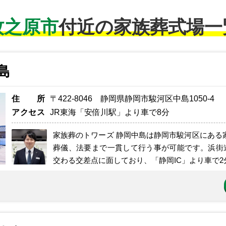
牧之原市
付近の家族葬式場一
島
住所
〒422-8046 静岡県静岡市駿河区中島1050-4
アクセス
JR東海「安倍川駅」より車で8分
家族葬のトワーズ 静岡中島は静岡市駿河区にある
葬儀、法要まで一貫して行う事が可能です。浜街道
交わる交差点に面しており、「静岡IC」より車で2分