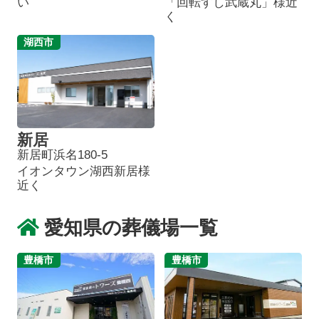
い
「回転すし武蔵丸」様近
く
湖西市
新居
新居町浜名180-5
イオンタウン湖西新居様
近く
愛知県の葬儀場一覧
豊橋市
豊橋市