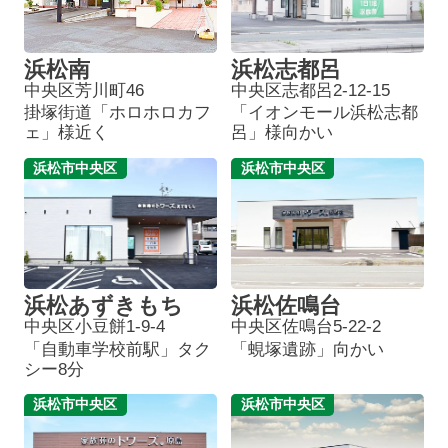
浜松南
浜松志都呂
中央区芳川町46
中央区志都呂2-12-15
掛塚街道「ホロホロカフ
「イオンモール浜松志都
ェ」様近く
呂」様向かい
浜松市中央区
浜松市中央区
浜松あずきもち
浜松佐鳴台
中央区小豆餅1-9-4
中央区佐鳴台5-22-2
「自動車学校前駅」タク
「蜆塚遺跡」向かい
シー8分
浜松市中央区
浜松市中央区