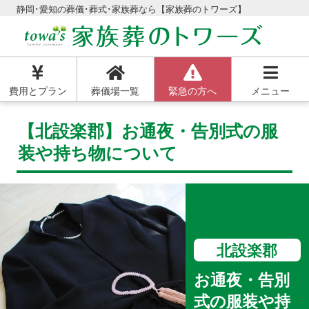
静岡･愛知の葬儀･葬式･家族葬なら【家族葬のトワーズ】
費用とプラン
葬儀場一覧
緊急の方へ
メニュー
【北設楽郡】お通夜・告別式の服
装や持ち物について
北設楽郡
お通夜・告別
式の服装や持