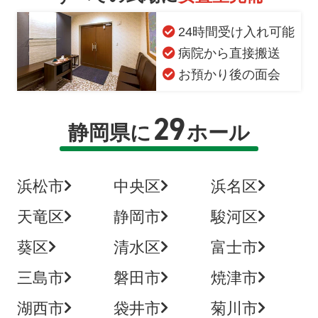
24時間受け入れ可能
病院から直接搬送
お預かり後の面会
29
静岡県に
ホール
浜松市
中央区
浜名区
天竜区
静岡市
駿河区
葵区
清水区
富士市
三島市
磐田市
焼津市
湖西市
袋井市
菊川市