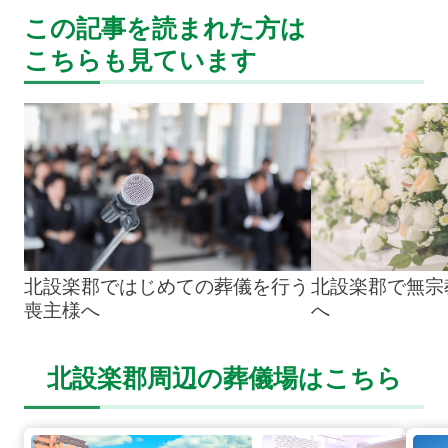
この記事を読まれた方は
こちらも見ています
北設楽郡ではじめての葬儀を行う
北設楽郡で無宗
喪主様へ
へ
北設楽郡周辺の葬儀場はこちら
豊川中央通の詳細へ
豊川