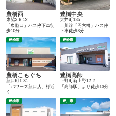
豊橋西
豊橋中央
東脇3-8-12
大井町135
「東脇口」バス停下車徒
二川線「円六橋」バス停
歩10分
下車徒歩3分
豊橋市
豊橋市
豊橋こもぐち
豊橋高師
菰口町1-31
上野町新上野12-2
「パワーズ菰口店」様近
「高師駅」より徒歩13分
く
豊橋市
豊川市
葬儀プランが
お得な会員価格!