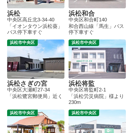
浜松
浜松和合
中央区高丘北3-34-40
中央区和合町140
「イオンタウン浜松葵」
和合西山線「馬生」バス
バス停下車すぐ
停下車すぐ
浜松市中央区
浜松市中央区
浜松さぎの宮
浜松将監
中央区大瀬町27-34
中央区将監町2-1
「浜松鷺宮郵便局」近く
「浜松労災病院」様より
230m
浜松市中央区
浜松市中央区