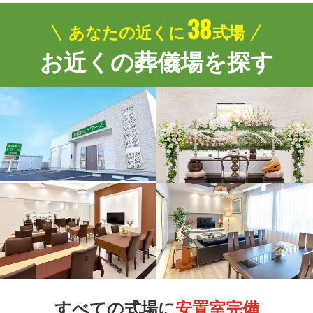
38
あなたの近くに
式場
お近くの葬儀場を探す
すべての式場に
安置室完備