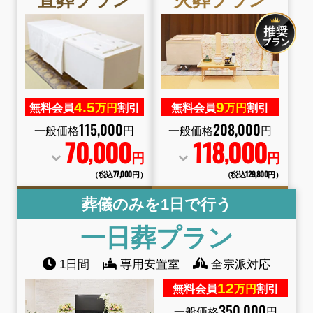
4.
5
9
無料会員
万円
割引
無料会員
万円
割引
115
,
000
208
,
000
一般価格
円
一般価格
円
70
000
118
000
,
,
円
円
（税込77
,
000円）
（税込129
,
800円）
葬儀のみを1日で行う
一日葬プラン
1日間
専用安置室
全宗派対応
12
無料会員
万円
割引
350
,
000
一般価格
円