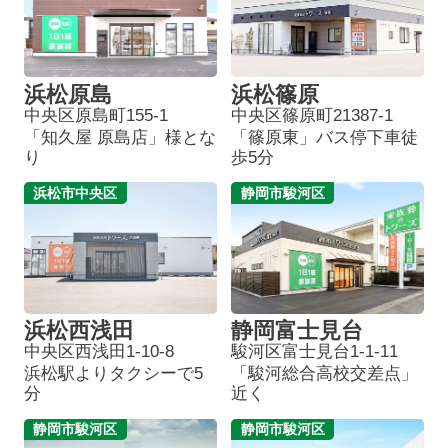
浜松原島
浜松篠原
中央区原島町155-1
中央区篠原町21387-1
「知久屋 原島店」様とな
「篠原東」バス停下車徒
り
歩5分
浜松市中央区
静岡市駿河区
浜松西浅田
静岡富士見台
中央区西浅田1-10-8
駿河区富士見台1-1-11
浜松駅よりタクシーで5
「駿河総合高校交差点」
分
近く
静岡市駿河区
静岡市駿河区