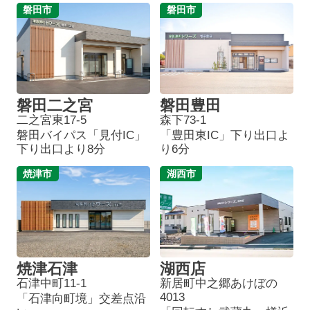
磐田市
磐田市
磐田二之宮
磐田豊田
二之宮東17-5
森下73-1
磐田バイパス「見付IC」
「豊田東IC」下り出口よ
下り出口より8分
り6分
焼津市
湖西市
焼津石津
湖西店
石津中町11-1
新居町中之郷あけぼの
4013
「石津向町境」交差点沿