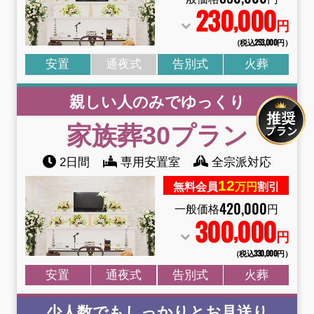
230
000
,
円
（税込253
,
000円）
安置
通夜式
告別式
火葬
親しい人のみでゆっくり
家族葬30プラン
2日間
専用安置室
全宗派対応
12
無料会員
万円
割引
420
,
000
一般価格
円
300
000
,
円
（税込330
,
000円）
安置
通夜式
告別式
火葬
少人数でもしっかりとお見送り