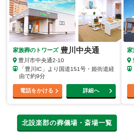
豊川中央通
家族葬のトワーズ
家
豊川市中央通2-10
「豊川IC」より国道151号・姫街道経
由で約9分
電話をかける
詳細へ
北設楽郡の葬儀場・斎場一覧