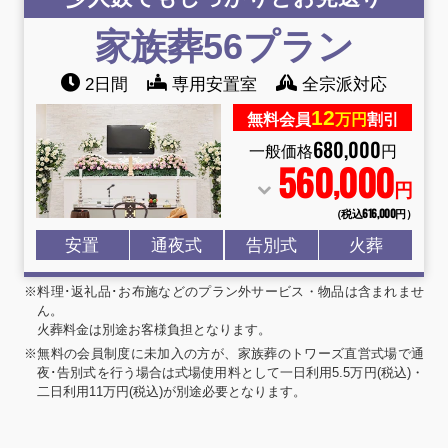
家族葬56プラン
2日間
専用安置室
全宗派対応
12
無料会員
万円
割引
680
,
000
一般価格
円
560
000
,
円
（税込616
,
000円）
安置
通夜式
告別式
火葬
※料理･返礼品･お布施などのプラン外サービス・物品は含まれませ
ん。
火葬料金は別途お客様負担となります。
※無料の会員制度に未加入の方が、家族葬のトワーズ直営式場で通
夜･告別式を行う場合は式場使用料として一日利用5.5万円(税込)・
二日利用11万円(税込)が別途必要となります。