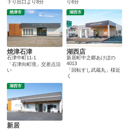
下り出口より8分
り6分
焼津市
湖西市
焼津石津
湖西店
石津中町11-1
新居町中之郷あけぼの
4013
「石津向町境」交差点沿
い
「回転すし武蔵丸」様近
く
湖西市
新居