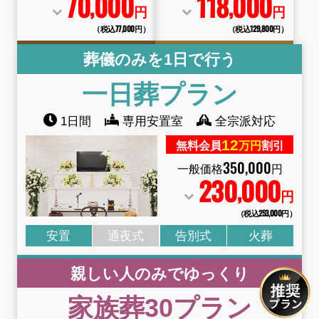
70
000
118
000
,
,
円
円
（税込77
,
000円）
（税込129
,
800円）
葬儀のみを1日で行う
一日葬プラン
1日間
専用安置室
全宗派対応
12
無料会員
万円
割引
350
,
000
一般価格
円
230
000
,
円
（税込253
,
000円）
安置
通夜式
告別式
火葬
親しい人のみでゆっくり
家族葬30プラン