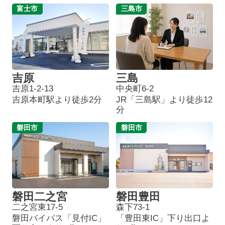
富士市
三島市
吉原
三島
吉原1-2-13
中央町6-2
吉原本町駅より徒歩2分
JR「三島駅」より徒歩12
分
磐田市
磐田市
磐田二之宮
磐田豊田
二之宮東17-5
森下73-1
磐田バイパス「見付IC」
「豊田東IC」下り出口よ