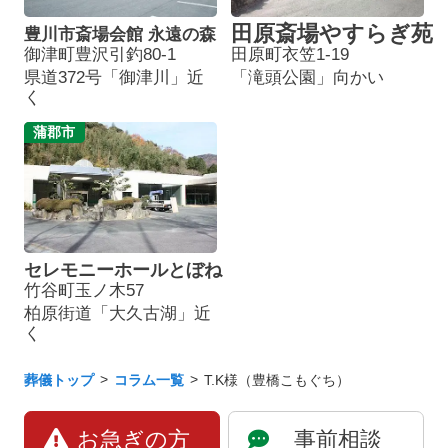
田原斎場やすらぎ苑
豊川市斎場会館 永遠の森
御津町豊沢引釣80-1
田原町衣笠1-19
県道372号「御津川」近
「滝頭公園」向かい
く
蒲郡市
セレモニーホールとぼね
竹谷町玉ノ木57
柏原街道「大久古湖」近
く
葬儀トップ
コラム一覧
T.K様（豊橋こもぐち）
お急ぎの方
事前相談