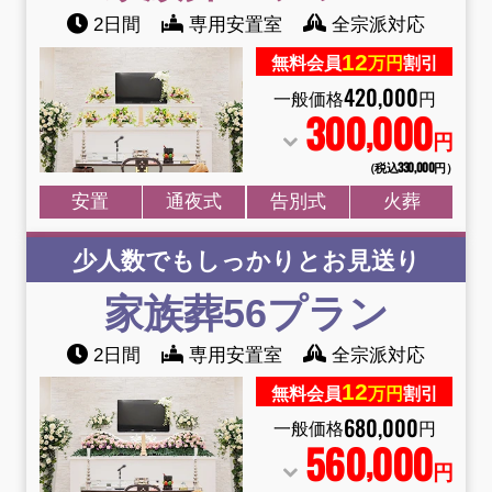
2日間
専用安置室
全宗派対応
12
無料会員
万円
割引
420
,
000
一般価格
円
300
000
,
円
（税込330
,
000円）
安置
通夜式
告別式
火葬
少人数でもしっかりとお見送り
家族葬56プラン
2日間
専用安置室
全宗派対応
12
無料会員
万円
割引
680
,
000
一般価格
円
560
000
,
円