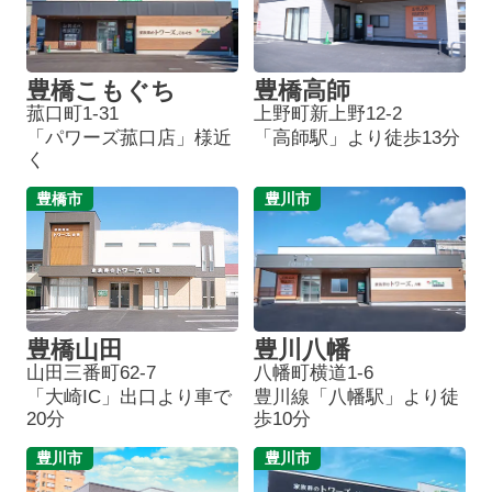
豊橋こもぐち
豊橋高師
菰口町1-31
上野町新上野12-2
「パワーズ菰口店」様近
「高師駅」より徒歩13分
く
豊橋市
豊川市
豊橋山田
豊川八幡
山田三番町62-7
八幡町横道1-6
「大崎IC」出口より車で
豊川線「八幡駅」より徒
20分
歩10分
豊川市
豊川市