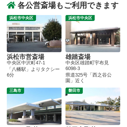
各公営斎場もご利用できます
浜松市中央区
浜松市中央区
浜松市営斎場
雄踏斎場
中央区中沢町47-1
中央区雄踏町宇布見
6098-3
「八幡駅」よりタクシー
6分
県道325号「西之谷公
園」近く
三島市
磐田市