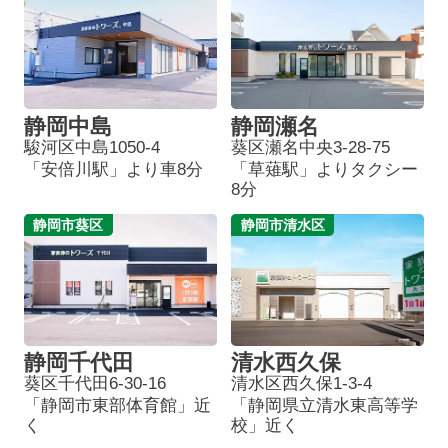
静岡中島
静岡瀬名
駿河区中島1050-4
葵区瀬名中央3-28-75
「安倍川駅」より車8分
「草薙駅」よりタクシー
8分
静岡市葵区
静岡市清水区
静岡千代田
清水西久保
葵区千代田6-30-16
清水区西久保1-3-4
「静岡市東部体育館」近
「静岡県立清水東高等学
く
校」近く