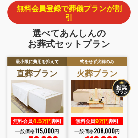
無料会員登録で葬儀プランが割
引
選べてあんしんの
お葬式セットプラン
最小限に費用を抑えて
式をせず火葬のみ
直葬プラン
火葬プラン
4.
5
9
無料会員
万円
割引
無料会員
万円
割引
115
,
000
208
,
000
一般価格
円
一般価格
円