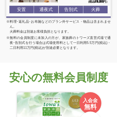
（税込616
,
000円）
安置
通夜式
告別式
火葬
※料理･返礼品･お布施などのプラン外サービス・物品は含まれませ
ん。
火葬料金は別途お客様負担となります。
※無料の会員制度に未加入の方が、家族葬のトワーズ直営式場で通
夜･告別式を行う場合は式場使用料として一日利用5.5万円(税込)・
二日利用11万円(税込)が別途必要となります。
安心の無料会員制度
入会金
無料