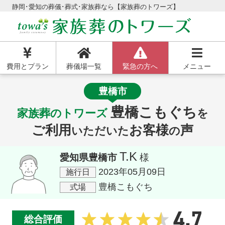
静岡･愛知の葬儀･葬式･家族葬なら【家族葬のトワーズ】
費用とプラン
葬儀場一覧
緊急の方へ
メニュー
豊橋市
豊橋こもぐち
家族葬のトワーズ
を
ご利用
お客様
声
いただいた
の
T.K
愛知県豊橋市
様
2023年05月09日
施行日
豊橋こもぐち
式場
4.7
総合評価