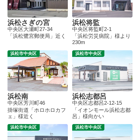
浜松さぎの宮
浜松将監
中央区大瀬町27-34
中央区将監町2-1
「浜松鷺宮郵便局」近く
「浜松労災病院」様より
230m
浜松市中央区
浜松市中央区
浜松南
浜松志都呂
中央区芳川町46
中央区志都呂2-12-15
掛塚街道「ホロホロカフ
「イオンモール浜松志都
ェ」様近く
呂」様向かい
浜松市中央区
浜松市中央区