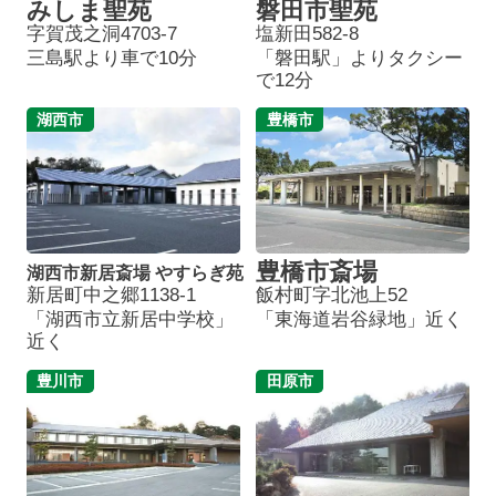
みしま聖苑
磐田市聖苑
字賀茂之洞4703-7
塩新田582-8
三島駅より車で10分
「磐田駅」よりタクシー
で12分
湖西市
豊橋市
豊橋市斎場
湖西市新居斎場 やすらぎ苑
新居町中之郷1138-1
飯村町字北池上52
「湖西市立新居中学校」
「東海道岩谷緑地」近く
近く
豊川市
田原市