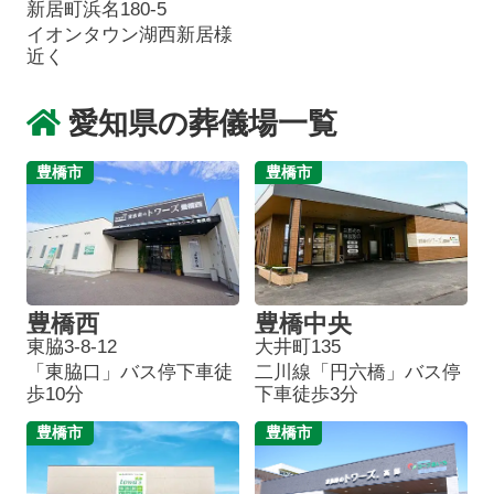
新居町浜名180-5
イオンタウン湖西新居様
近く
愛知県の葬儀場一覧
豊橋市
豊橋市
豊橋西
豊橋中央
東脇3-8-12
大井町135
「東脇口」バス停下車徒
二川線「円六橋」バス停
歩10分
下車徒歩3分
豊橋市
豊橋市