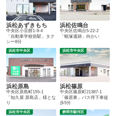
浜松あずきもち
浜松佐鳴台
中央区小豆餅1-9-4
中央区佐鳴台5-22-2
「自動車学校前駅」タク
「蜆塚遺跡」向かい
シー8分
浜松市中央区
浜松市中央区
浜松原島
浜松篠原
中央区原島町155-1
中央区篠原町21387-1
「知久屋 原島店」様とな
「篠原東」バス停下車徒
り
歩5分
浜松市中央区
静岡市駿河区