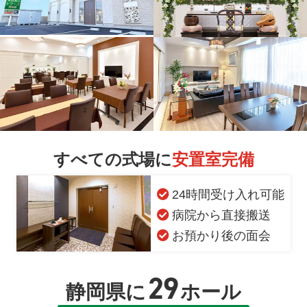
すべての式場に
安置室完備
24時間受け入れ可能
病院から直接搬送
お預かり後の面会
29
静岡県に
ホール