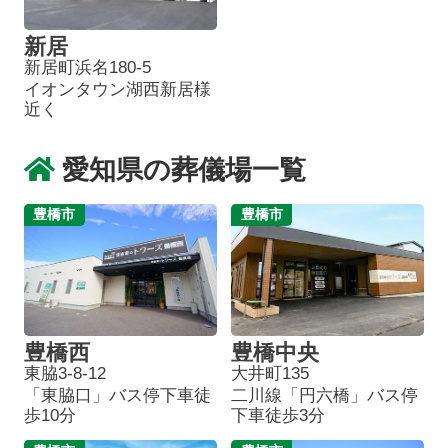
新居
新居町浜名180-5
イオンタウン湖西新居様
近く
愛知県の葬儀場一覧
豊橋市
豊橋市
豊橋西
豊橋中央
東脇3-8-12
大井町135
「東脇口」バス停下車徒
二川線「円六橋」バス停
歩10分
下車徒歩3分