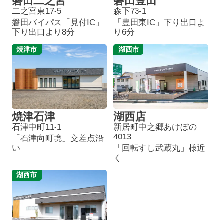
磐田二之宮
磐田豊田
二之宮東17-5
森下73-1
磐田バイパス「見付IC」
「豊田東IC」下り出口よ
下り出口より8分
り6分
焼津市
湖西市
焼津石津
湖西店
石津中町11-1
新居町中之郷あけぼの
4013
「石津向町境」交差点沿
い
「回転すし武蔵丸」様近
く
湖西市