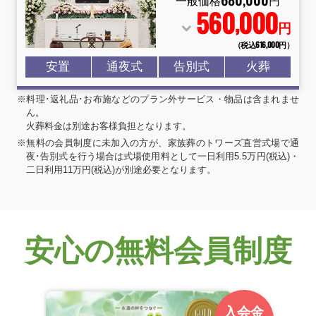
一般価格
円
560
000
,
円
（税込616
,
000円）
安置
通夜式
告別式
火葬
※料理･返礼品･お布施などのプラン外サービス・物品は含まれませ
ん。
火葬料金は別途お客様負担となります。
※無料の会員制度に未加入の方が、家族葬のトワーズ直営式場で通
夜･告別式を行う場合は式場使用料として一日利用5.5万円(税込)・
二日利用11万円(税込)が別途必要となります。
安心の無料会員制度
入会金