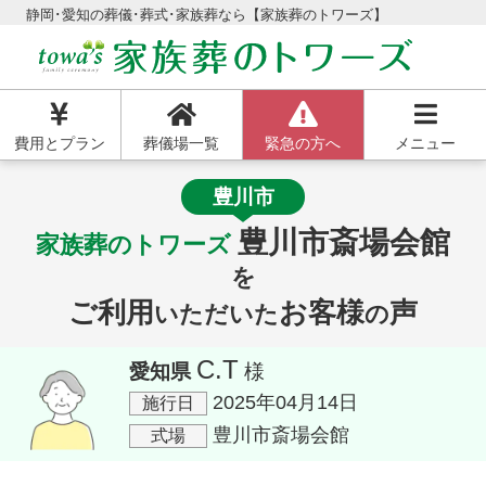
静岡･愛知の葬儀･葬式･家族葬なら【家族葬のトワーズ】
費用とプラン
葬儀場一覧
緊急の方へ
メニュー
豊川市
豊川市斎場会館
家族葬のトワーズ
を
ご利用
お客様
声
いただいた
の
C.T
愛知県
様
2025年04月14日
施行日
豊川市斎場会館
式場