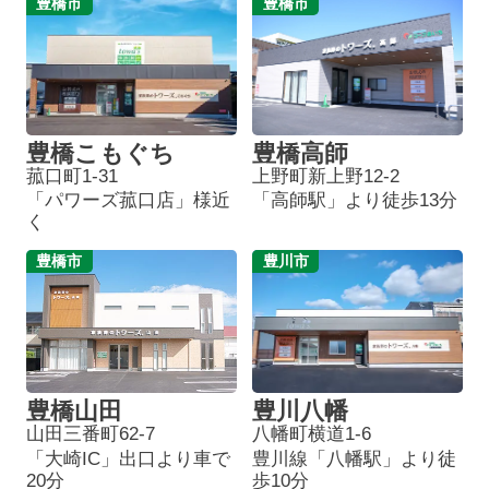
豊橋市
豊橋市
豊橋こもぐち
豊橋高師
菰口町1-31
上野町新上野12-2
「パワーズ菰口店」様近
「高師駅」より徒歩13分
く
豊橋市
豊川市
豊橋山田
豊川八幡
山田三番町62-7
八幡町横道1-6
「大崎IC」出口より車で
豊川線「八幡駅」より徒
20分
歩10分