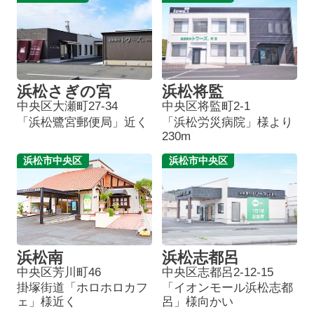
浜松さぎの宮
浜松将監
中央区大瀬町27-34
中央区将監町2-1
「浜松鷺宮郵便局」近く
「浜松労災病院」様より
230m
浜松市中央区
浜松市中央区
浜松南
浜松志都呂
中央区芳川町46
中央区志都呂2-12-15
掛塚街道「ホロホロカフ
「イオンモール浜松志都
ェ」様近く
呂」様向かい