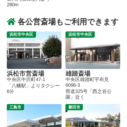
280m
各公営斎場もご利用できます
浜松市中央区
浜松市中央区
浜松市営斎場
雄踏斎場
中央区中沢町47-1
中央区雄踏町宇布見
6098-3
「八幡駅」よりタクシー
6分
県道325号「西之谷公
園」近く
三島市
磐田市