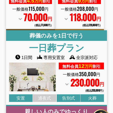
4.
5
9
無料会員
万円
割引
無料会員
万円
割引
115
,
000
208
,
000
一般価格
円
一般価格
円
70
000
118
000
,
,
円
円
（税込77
,
000円）
（税込129
,
800円）
葬儀のみを1日で行う
一日葬プラン
1日間
専用安置室
全宗派対応
12
無料会員
万円
割引
350
,
000
一般価格
円
230
000
,
円
（税込253
,
000円）
安置
通夜式
告別式
火葬
親しい人のみでゆっくり