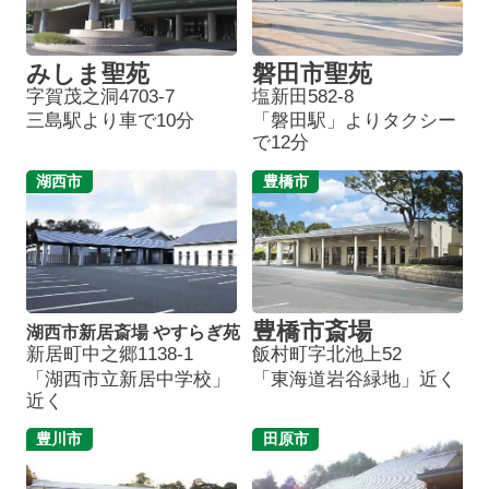
みしま聖苑
磐田市聖苑
字賀茂之洞4703-7
塩新田582-8
三島駅より車で10分
「磐田駅」よりタクシー
で12分
湖西市
豊橋市
豊橋市斎場
湖西市新居斎場 やすらぎ苑
新居町中之郷1138-1
飯村町字北池上52
「湖西市立新居中学校」
「東海道岩谷緑地」近く
近く
豊川市
田原市