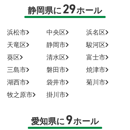
29
静岡県に
ホール
浜松市
中央区
浜名区
天竜区
静岡市
駿河区
葵区
清水区
富士市
三島市
磐田市
焼津市
湖西市
袋井市
菊川市
牧之原市
掛川市
9
愛知県に
ホール