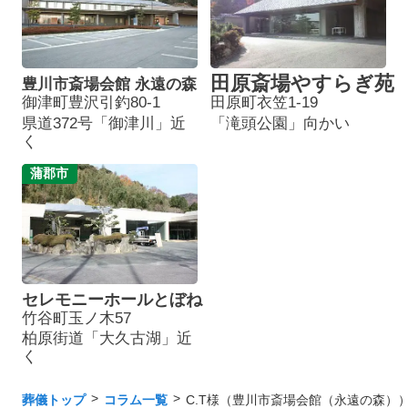
田原斎場やすらぎ苑
豊川市斎場会館 永遠の森
御津町豊沢引釣80-1
田原町衣笠1-19
県道372号「御津川」近
「滝頭公園」向かい
く
蒲郡市
セレモニーホールとぼね
竹谷町玉ノ木57
柏原街道「大久古湖」近
く
葬儀トップ
コラム一覧
C.T様（豊川市斎場会館（永遠の森）