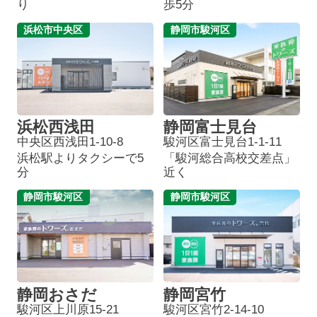
り
歩5分
浜松市中央区
静岡市駿河区
浜松西浅田
静岡富士見台
中央区西浅田1-10-8
駿河区富士見台1-1-11
浜松駅よりタクシーで5
「駿河総合高校交差点」
分
近く
静岡市駿河区
静岡市駿河区
静岡おさだ
静岡宮竹
駿河区上川原15-21
駿河区宮竹2-14-10