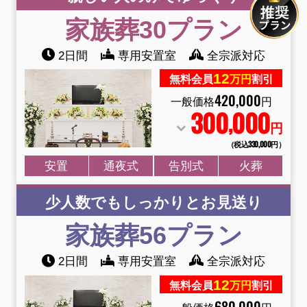
家族葬30プラン
2日間
専用安置室
全宗派対応
12
無料会員
万円
割引
420
,
000
一般価格
円
300
000
,
円
（税込330
,
000円）
安置
通夜式
告別式
火葬
少人数でもしっかりとお見送り
家族葬56プラン
2日間
専用安置室
全宗派対応
12
無料会員
万円
割引
680
,
000