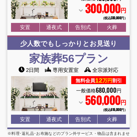
300
000
,
円
（税込330
,
000円）
安置
通夜式
告別式
火葬
少人数でもしっかりとお見送り
家族葬56プラン
2日間
専用安置室
全宗派対応
12
無料会員
万円
割引
680
,
000
一般価格
円
560
000
,
円
（税込616
,
000円）
安置
通夜式
告別式
火葬
※料理･返礼品･お布施などのプラン外サービス・物品は含まれませ