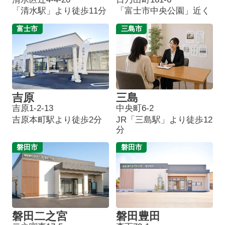
「清水駅」より徒歩11分
「富士市中央公園」近く
富士市
三島市
吉原
三島
吉原1-2-13
中央町6-2
吉原本町駅より徒歩2分
JR「三島駅」より徒歩12
分
磐田市
磐田市
磐田二之宮
磐田豊田