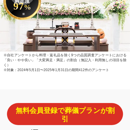
満足度
97
%
※
※自社アンケートから料理・返礼品を除く9つの品質調査アンケートにおける
「良い・やや良い」「大変満足・満足」の割合（無記入・利用無しの項目を除
く）
※対象：2024年5月1日〜2025年1月31日の期間412件のアンケート
無料会員登録で葬儀プランが割
引