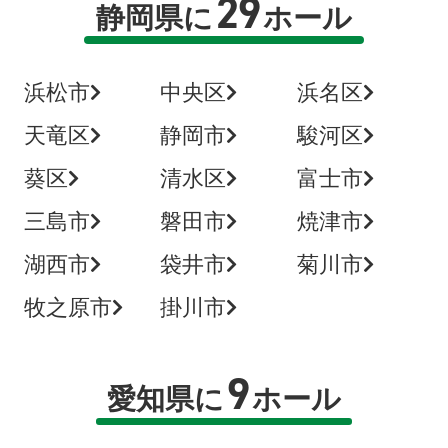
29
静岡県に
ホール
浜松市
中央区
浜名区
天竜区
静岡市
駿河区
葵区
清水区
富士市
三島市
磐田市
焼津市
湖西市
袋井市
菊川市
牧之原市
掛川市
9
愛知県に
ホール