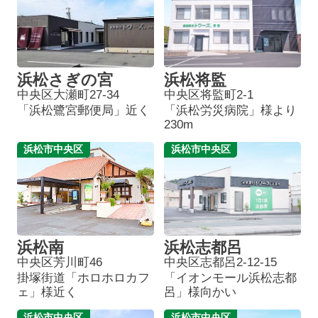
浜松さぎの宮
浜松将監
中央区大瀬町27-34
中央区将監町2-1
「浜松鷺宮郵便局」近く
「浜松労災病院」様より
230m
浜松市中央区
浜松市中央区
浜松南
浜松志都呂
中央区芳川町46
中央区志都呂2-12-15
掛塚街道「ホロホロカフ
「イオンモール浜松志都
ェ」様近く
呂」様向かい
浜松市中央区
浜松市中央区