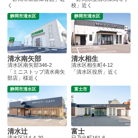
く
校」近く
静岡市清水区
静岡市清水区
清水南矢部
清水相生
清水区南矢部346-2
清水区相生町4-12
「ミニストップ清水南矢
「清水区役所」近く
部店」様近く
静岡市清水区
富士市
清水辻
富士
清水区辻4-4-20
日乃出町161-6