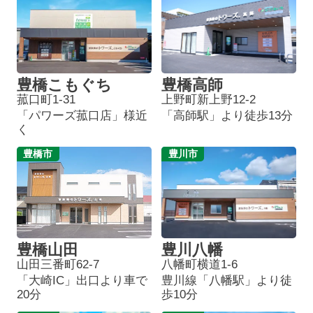
豊橋こもぐち
豊橋高師
菰口町1-31
上野町新上野12-2
「パワーズ菰口店」様近
「高師駅」より徒歩13分
く
豊橋市
豊川市
豊橋山田
豊川八幡
山田三番町62-7
八幡町横道1-6
「大崎IC」出口より車で
豊川線「八幡駅」より徒
20分
歩10分