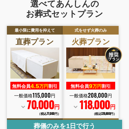
選べてあんしんの
お葬式セットプラン
最小限に費用を抑えて
式をせず火葬のみ
直葬プラン
火葬プラン
4.
5
9
無料会員
万円
割引
無料会員
万円
割引
115
,
000
208
,
000
一般価格
円
一般価格
円
70
000
118
000
,
,
円
円
（税込77
,
000円）
（税込129
,
800円）
葬儀のみを1日で行う