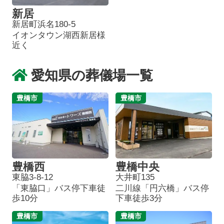
新居
新居町浜名180-5
イオンタウン湖西新居様
近く
愛知県の葬儀場一覧
豊橋市
豊橋市
豊橋西
豊橋中央
東脇3-8-12
大井町135
「東脇口」バス停下車徒
二川線「円六橋」バス停
歩10分
下車徒歩3分
豊橋市
豊橋市