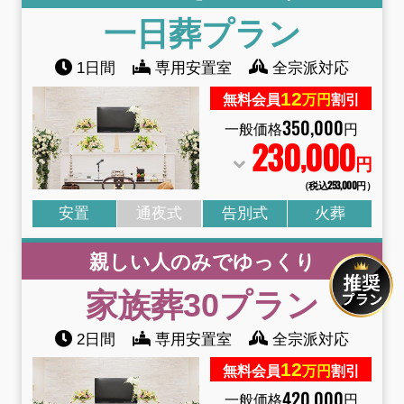
一日葬プラン
1日間
専用安置室
全宗派対応
12
無料会員
万円
割引
350
,
000
一般価格
円
230
000
,
円
（税込253
,
000円）
安置
通夜式
告別式
火葬
親しい人のみでゆっくり
家族葬30プラン
2日間
専用安置室
全宗派対応
12
無料会員
万円
割引
420
,
000
一般価格
円