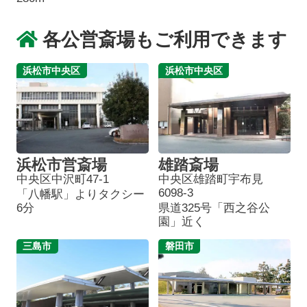
各公営斎場もご利用できます
浜松市中央区
浜松市中央区
浜松市営斎場
雄踏斎場
中央区中沢町47-1
中央区雄踏町宇布見
6098-3
「八幡駅」よりタクシー
6分
県道325号「西之谷公
園」近く
三島市
磐田市