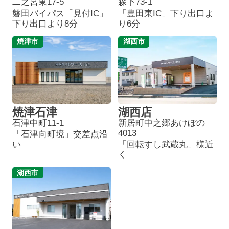
二之宮東17-5
森下73-1
磐田バイパス「見付IC」
「豊田東IC」下り出口よ
下り出口より8分
り6分
焼津市
湖西市
焼津石津
湖西店
石津中町11-1
新居町中之郷あけぼの
4013
「石津向町境」交差点沿
い
「回転すし武蔵丸」様近
く
湖西市