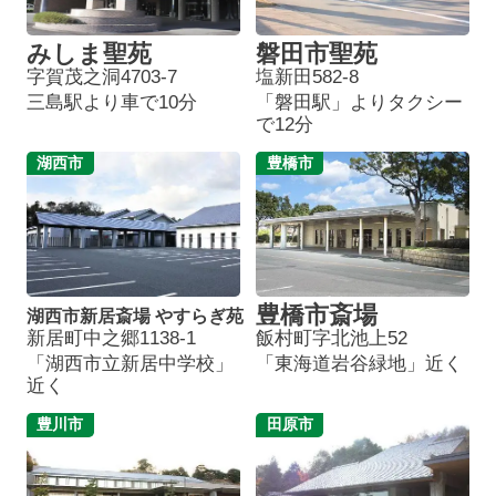
みしま聖苑
磐田市聖苑
字賀茂之洞4703-7
塩新田582-8
三島駅より車で10分
「磐田駅」よりタクシー
で12分
湖西市
豊橋市
豊橋市斎場
湖西市新居斎場 やすらぎ苑
新居町中之郷1138-1
飯村町字北池上52
「湖西市立新居中学校」
「東海道岩谷緑地」近く
近く
豊川市
田原市
葬儀プランが
お得な会員価格!