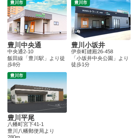
豊川市
豊川市
豊川中央通
豊川小坂井
中央通2-10
伊奈町縫殿26-458
飯田線「豊川駅」より徒
「小坂井中央公園」より
歩8分
徒歩1分
豊川市
豊川平尾
八幡町宮下41-1
豊川八幡郵便局より
280m