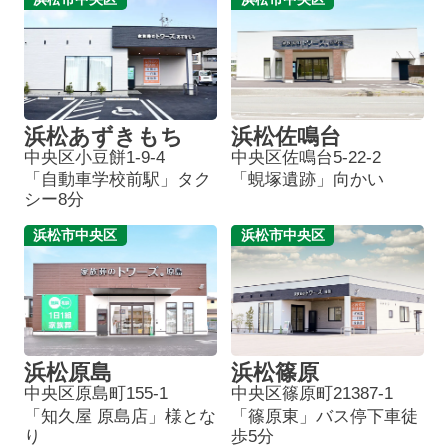
浜松あずきもち
浜松佐鳴台
中央区小豆餅1-9-4
中央区佐鳴台5-22-2
「自動車学校前駅」タク
「蜆塚遺跡」向かい
シー8分
浜松市中央区
浜松市中央区
浜松原島
浜松篠原
中央区原島町155-1
中央区篠原町21387-1
「知久屋 原島店」様とな
「篠原東」バス停下車徒
り
歩5分