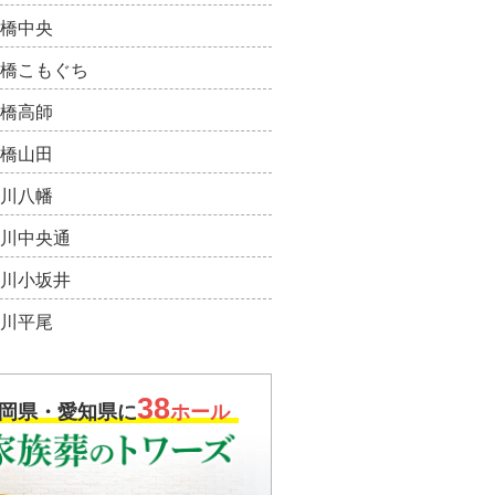
橋中央
橋こもぐち
橋高師
橋山田
川八幡
川中央通
川小坂井
川平尾
38
岡県・愛知県に
ホール