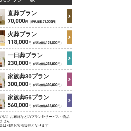
直葬プラン
70
,
000
77
,
000
円（税込価格
円）
火葬プラン
118
,
000
129
,
800
円（税込価格
円）
一日葬プラン
230
,
000
253
,
000
円（税込価格
円）
家族葬30プラン
300
,
000
330
,
000
円（税込価格
円）
家族葬56プラン
560
,
000
616
,
000
円（税込価格
円）
返礼品･お布施などのプラン外サービス・物品
ません
金は別途お客様負担となります