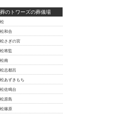
葬のトワーズの葬儀場
松
松和合
松さぎの宮
松将監
松南
松志都呂
松あずきもち
松佐鳴台
松原島
松篠原