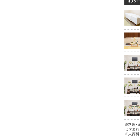
※料理･
は含まれ
※火葬料