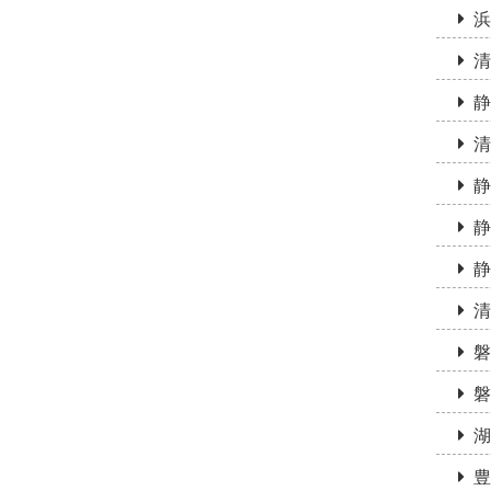
浜
清
静
清
静
静
静
清
磐
磐
湖
豊