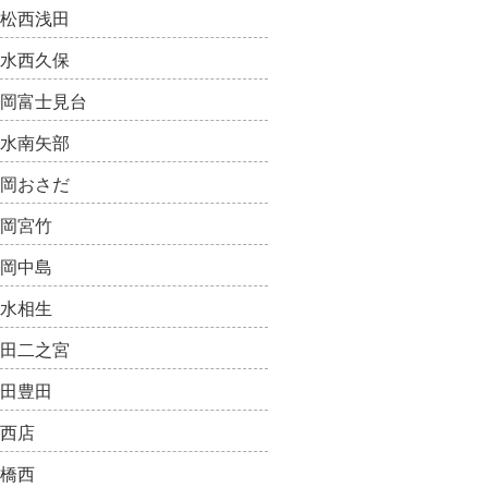
松西浅田
水西久保
岡富士見台
水南矢部
岡おさだ
岡宮竹
岡中島
水相生
田二之宮
田豊田
西店
橋西