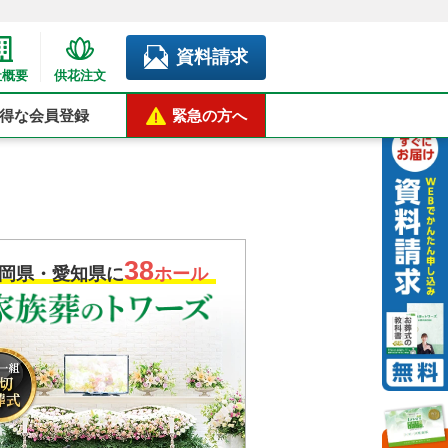
資料請求
社概要
供花注文
得な会員登録
緊急の方へ
38
岡県・愛知県に
ホール