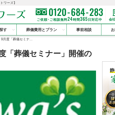
のトワーズ】
-
-
0120
684
283
24
365
会
ご依頼･ご相談無料
時間
日対応中
探す
葬儀費用とプラン
事前相談
お
9月度「葬儀セミナ...
月度「葬儀セミナー」開催の
静