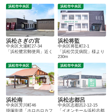
浜松市中央区
浜松市中央区
浜松さぎの宮
浜松将監
中央区大瀬町27-34
中央区将監町2-1
「浜松鷺宮郵便局」近く
「浜松労災病院」様より
230m
浜松市中央区
浜松市中央区
浜松南
浜松志都呂
中央区芳川町46
中央区志都呂2-12-15
掛塚街道「ホロホロカフ
「イオンモール浜松志都