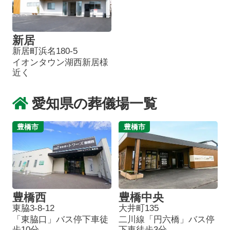
新居
新居町浜名180-5
イオンタウン湖西新居様
近く
愛知県の葬儀場一覧
豊橋市
豊橋市
豊橋西
豊橋中央
東脇3-8-12
大井町135
「東脇口」バス停下車徒
二川線「円六橋」バス停
歩10分
下車徒歩3分