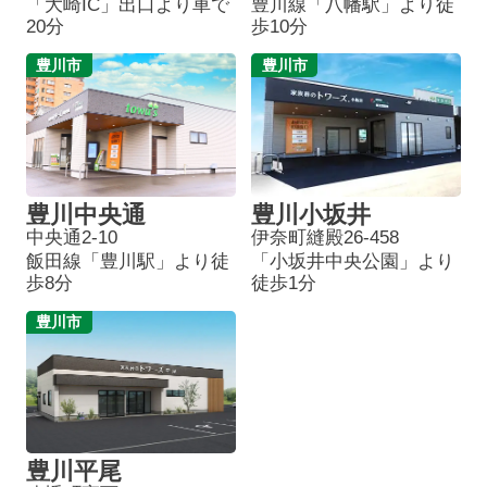
「大崎IC」出口より車で
豊川線「八幡駅」より徒
20分
歩10分
豊川市
豊川市
豊川中央通
豊川小坂井
中央通2-10
伊奈町縫殿26-458
飯田線「豊川駅」より徒
「小坂井中央公園」より
歩8分
徒歩1分
豊川市
豊川平尾
葬儀プランが
お得な会員価格!