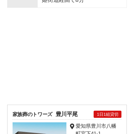
豊川平尾
家族葬のトワーズ
1日1組貸切
愛知県豊川市八幡
町宮下41-1