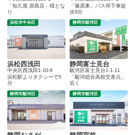
「知久屋 原島店」様とな
「篠原東」バス停下車徒
り
歩5分
浜松市中央区
静岡市駿河区
浜松西浅田
静岡富士見台
中央区西浅田1-10-8
駿河区富士見台1-1-11
浜松駅よりタクシーで5
「駿河総合高校交差点」
分
近く
静岡市駿河区
静岡市駿河区