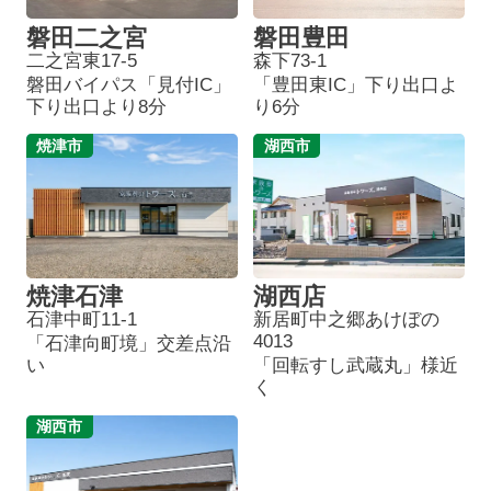
磐田二之宮
磐田豊田
二之宮東17-5
森下73-1
磐田バイパス「見付IC」
「豊田東IC」下り出口よ
下り出口より8分
り6分
焼津市
湖西市
焼津石津
湖西店
石津中町11-1
新居町中之郷あけぼの
4013
「石津向町境」交差点沿
い
「回転すし武蔵丸」様近
く
湖西市