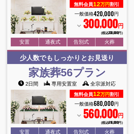
12
無料会員
万円
割引
420
,
000
一般価格
円
300
000
,
円
（税込330
,
000円）
安置
通夜式
告別式
火葬
少人数でもしっかりとお見送り
家族葬56プラン
2日間
専用安置室
全宗派対応
12
無料会員
万円
割引
680
,
000
一般価格
円
560
000
,
円
（税込616
,
000円）
安置
通夜式
告別式
火葬