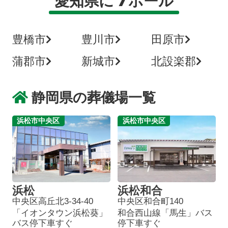
愛知県に
ホール
豊橋市
豊川市
田原市
蒲郡市
新城市
北設楽郡
静岡県の葬儀場一覧
浜松市中央区
浜松市中央区
浜松
浜松和合
中央区高丘北3-34-40
中央区和合町140
「イオンタウン浜松葵」
和合西山線「馬生」バス
バス停下車すぐ
停下車すぐ