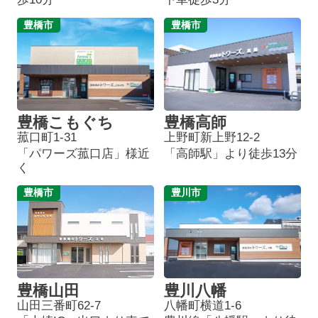
豊橋市
豊橋市
豊橋こもぐち
豊橋高師
菰口町1-31
上野町新上野12-2
「パワーズ菰口店」様近
「高師駅」より徒歩13分
く
豊橋市
豊川市
豊橋山田
豊川八幡
山田三番町62-7
八幡町横道1-6