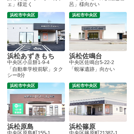
ェ」様近く
呂」様向かい
浜松市中央区
浜松市中央区
浜松あずきもち
浜松佐鳴台
中央区小豆餅1-9-4
中央区佐鳴台5-22-2
「自動車学校前駅」タク
「蜆塚遺跡」向かい
シー8分
浜松市中央区
浜松市中央区
浜松原島
浜松篠原
中央区原島町155-1
中央区篠原町21387-1