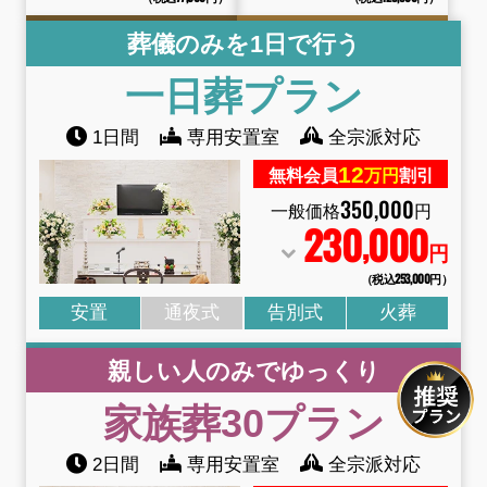
葬儀のみを1日で行う
一日葬プラン
1日間
専用安置室
全宗派対応
12
無料会員
万円
割引
350
,
000
一般価格
円
230
000
,
円
（税込253
,
000円）
安置
通夜式
告別式
火葬
親しい人のみでゆっくり
家族葬30プラン
2日間
専用安置室
全宗派対応