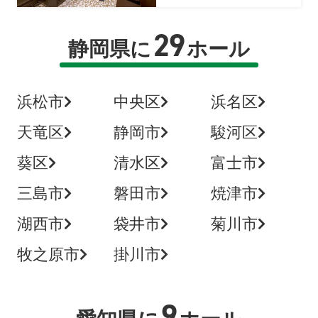
29
静岡県に
ホール
浜松市
中央区
浜名区
天竜区
静岡市
駿河区
葵区
清水区
富士市
三島市
磐田市
焼津市
湖西市
袋井市
菊川市
牧之原市
掛川市
9