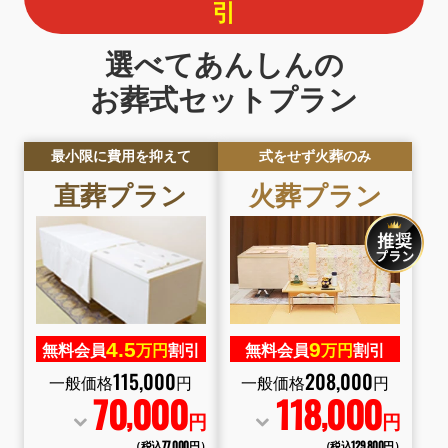
引
選べてあんしんの
お葬式セットプラン
最小限に費用を抑えて
式をせず火葬のみ
直葬プラン
火葬プラン
4.
5
9
無料会員
万円
割引
無料会員
万円
割引
115
,
000
208
,
000
一般価格
円
一般価格
円
70
000
118
000
,
,
円
円
（税込77
,
000円）
（税込129
,
800円）