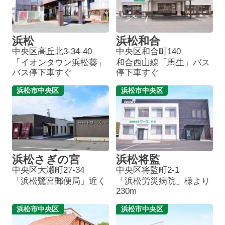
浜松
浜松和合
中央区高丘北3-34-40
中央区和合町140
「イオンタウン浜松葵」
和合西山線「馬生」バス
バス停下車すぐ
停下車すぐ
浜松市中央区
浜松市中央区
浜松さぎの宮
浜松将監
中央区大瀬町27-34
中央区将監町2-1
「浜松鷺宮郵便局」近く
「浜松労災病院」様より
230m
浜松市中央区
浜松市中央区