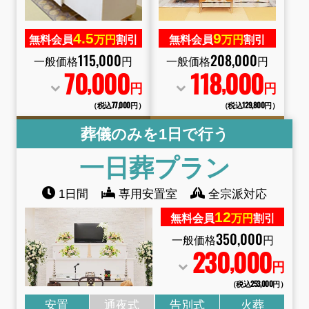
4.
5
9
無料会員
万円
割引
無料会員
万円
割引
115
,
000
208
,
000
一般価格
円
一般価格
円
70
000
118
000
,
,
円
円
（税込77
,
000円）
（税込129
,
800円）
葬儀のみを1日で行う
一日葬プラン
1日間
専用安置室
全宗派対応
12
無料会員
万円
割引
350
,
000
一般価格
円
230
000
,
円
（税込253
,
000円）
安置
通夜式
告別式
火葬