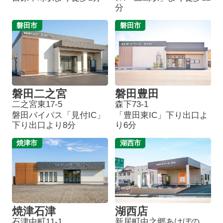
分
磐田市
磐田市
磐田二之宮
磐田豊田
二之宮東17-5
森下73-1
磐田バイパス「見付IC」
「豊田東IC」下り出口よ
下り出口より8分
り6分
焼津市
湖西市
焼津石津
湖西店
石津中町11-1
新居町中之郷あけぼの