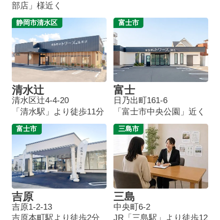
部店」様近く
静岡市清水区
富士市
清水辻
富士
清水区辻4-4-20
日乃出町161-6
「清水駅」より徒歩11分
「富士市中央公園」近く
富士市
三島市
吉原
三島
吉原1-2-13
中央町6-2
吉原本町駅より徒歩2分
JR「三島駅」より徒歩12