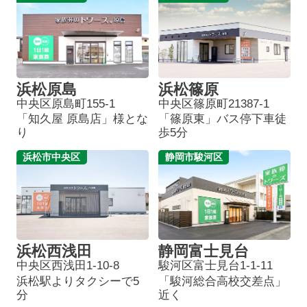
浜松原島
浜松篠原
中央区原島町155-1
中央区篠原町21387-1
「知久屋 原島店」様とな
「篠原東」バス停下車徒
り
歩5分
浜松市中央区
静岡市駿河区
浜松西浅田
静岡富士見台
中央区西浅田1-10-8
駿河区富士見台1-1-11
浜松駅よりタクシーで5
「駿河総合高校交差点」
分
近く