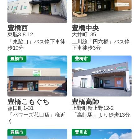
豊橋西
豊橋中央
東脇3-8-12
大井町135
「東脇口」バス停下車徒
二川線「円六橋」バス停
歩10分
下車徒歩3分
豊橋市
豊橋市
豊橋こもぐち
豊橋高師
菰口町1-31
上野町新上野12-2
「パワーズ菰口店」様近
「高師駅」より徒歩13分
く
豊橋市
豊川市