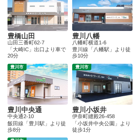
豊橋山田
豊川八幡
山田三番町62-7
八幡町横道1-6
「大崎IC」出口より車で
豊川線「八幡駅」より徒
20分
歩10分
豊川市
豊川市
豊川中央通
豊川小坂井
中央通2-10
伊奈町縫殿26-458
飯田線「豊川駅」より徒
「小坂井中央公園」より
歩8分
徒歩1分
葬儀プランが
お得な会員価格!