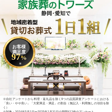
お客様
満足度
97
%
※
※自社アンケートから料理・返礼品を除く9つの品質調査アンケートにおける
「良い・やや良い」「大変満足・満足」の割合（無記入・利用無しの項目を除
く）
※対象：2024年5月1日〜2025年1月31日の期間412件のアンケート