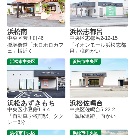
浜松南
浜松志都呂
中央区芳川町46
中央区志都呂2-12-15
掛塚街道「ホロホロカフ
「イオンモール浜松志都
ェ」様近く
呂」様向かい
浜松市中央区
浜松市中央区
浜松あずきもち
浜松佐鳴台
中央区小豆餅1-9-4
中央区佐鳴台5-22-2
「自動車学校前駅」タク
「蜆塚遺跡」向かい
シー8分
浜松市中央区
浜松市中央区