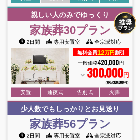
親しい人のみでゆっくり
家族葬30プラン
2日間
専用安置室
全宗派対応
12
無料会員
万円
割引
420
,
000
一般価格
円
300
000
,
円
（税込330
,
000円）
安置
通夜式
告別式
火葬
少人数でもしっかりとお見送り
家族葬56プラン
2日間
専用安置室
全宗派対応