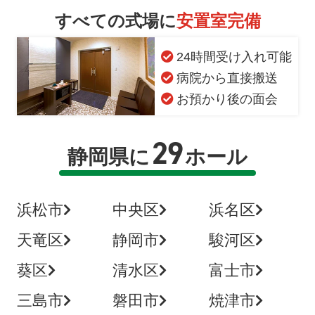
すべての式場に
安置室完備
24時間受け入れ可能
病院から直接搬送
お預かり後の面会
29
静岡県に
ホール
浜松市
中央区
浜名区
天竜区
静岡市
駿河区
葵区
清水区
富士市
三島市
磐田市
焼津市