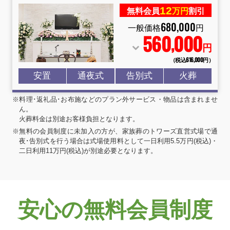
12
無料会員
万円
割引
680
,
000
一般価格
円
560
000
,
円
（税込616
,
000円）
安置
通夜式
告別式
火葬
※料理･返礼品･お布施などのプラン外サービス・物品は含まれませ
ん。
火葬料金は別途お客様負担となります。
※無料の会員制度に未加入の方が、家族葬のトワーズ直営式場で通
夜･告別式を行う場合は式場使用料として一日利用5.5万円(税込)・
二日利用11万円(税込)が別途必要となります。
安心の無料会員制度