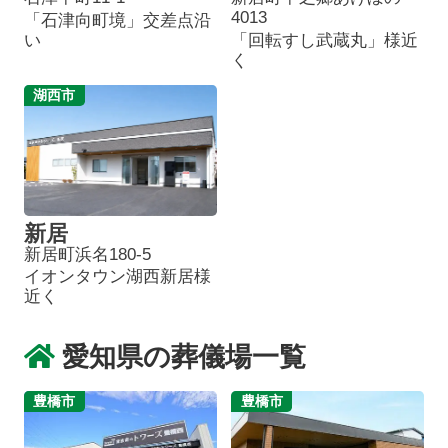
4013
「石津向町境」交差点沿
い
「回転すし武蔵丸」様近
く
湖西市
新居
新居町浜名180-5
イオンタウン湖西新居様
近く
愛知県の葬儀場一覧
豊橋市
豊橋市