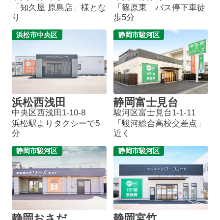
「知久屋 原島店」様とな
「篠原東」バス停下車徒
り
歩5分
浜松市中央区
静岡市駿河区
浜松西浅田
静岡富士見台
中央区西浅田1-10-8
駿河区富士見台1-1-11
浜松駅よりタクシーで5
「駿河総合高校交差点」
分
近く
静岡市駿河区
静岡市駿河区
静岡おさだ
静岡宮竹