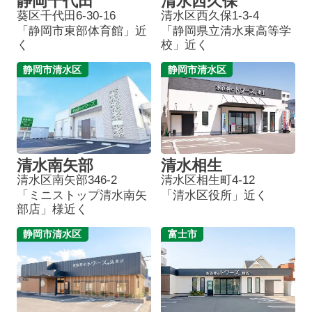
静岡千代田
清水西久保
葵区千代田6-30-16
清水区西久保1-3-4
「静岡市東部体育館」近
「静岡県立清水東高等学
く
校」近く
静岡市清水区
静岡市清水区
清水南矢部
清水相生
清水区南矢部346-2
清水区相生町4-12
「ミニストップ清水南矢
「清水区役所」近く
部店」様近く
静岡市清水区
富士市