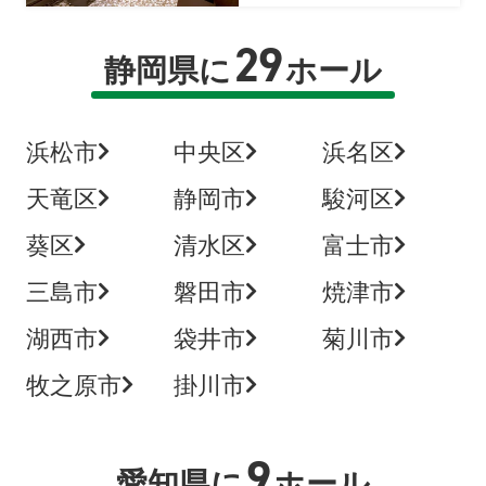
29
静岡県に
ホール
浜松市
中央区
浜名区
天竜区
静岡市
駿河区
葵区
清水区
富士市
三島市
磐田市
焼津市
湖西市
袋井市
菊川市
牧之原市
掛川市
9
愛知県に
ホール