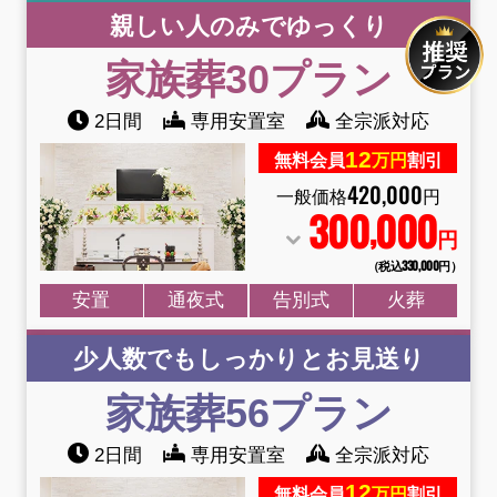
親しい人のみでゆっくり
家族葬30プラン
2日間
専用安置室
全宗派対応
12
無料会員
万円
割引
420
,
000
一般価格
円
300
000
,
円
（税込330
,
000円）
安置
通夜式
告別式
火葬
少人数でもしっかりとお見送り
家族葬56プラン
2日間
専用安置室
全宗派対応
12
無料会員
万円
割引