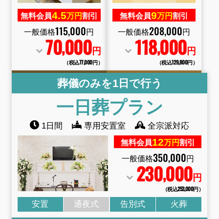
4.
5
9
無料会員
万円
割引
無料会員
万円
割引
115
,
000
208
,
000
一般価格
円
一般価格
円
70
000
118
000
,
,
円
円
（税込77
,
000円）
（税込129
,
800円）
葬儀のみを1日で行う
一日葬プラン
1日間
専用安置室
全宗派対応
12
無料会員
万円
割引
350
,
000
一般価格
円
230
000
,
円
（税込253
,
000円）
安置
通夜式
告別式
火葬