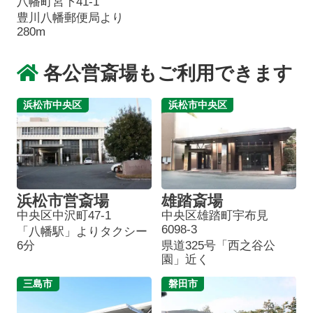
八幡町宮下41-1
豊川八幡郵便局より
280m
各公営斎場もご利用できます
浜松市中央区
浜松市中央区
浜松市営斎場
雄踏斎場
中央区中沢町47-1
中央区雄踏町宇布見
6098-3
「八幡駅」よりタクシー
6分
県道325号「西之谷公
園」近く
三島市
磐田市