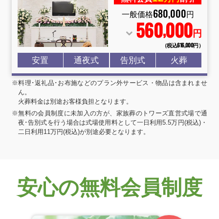
680
,
000
一般価格
円
560
000
,
円
（税込616
,
000円）
安置
通夜式
告別式
火葬
※料理･返礼品･お布施などのプラン外サービス・物品は含まれませ
ん。
火葬料金は別途お客様負担となります。
※無料の会員制度に未加入の方が、家族葬のトワーズ直営式場で通
夜･告別式を行う場合は式場使用料として一日利用5.5万円(税込)・
二日利用11万円(税込)が別途必要となります。
安心の無料会員制度