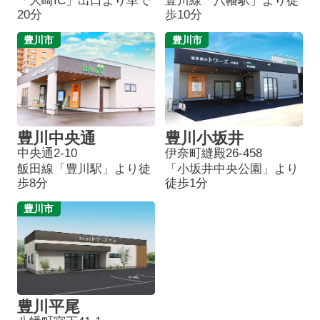
「大崎IC」出口より車で
豊川線「八幡駅」より徒
20分
歩10分
豊川市
豊川市
豊川中央通
豊川小坂井
中央通2-10
伊奈町縫殿26-458
飯田線「豊川駅」より徒
「小坂井中央公園」より
歩8分
徒歩1分
豊川市
豊川平尾