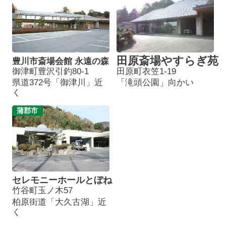
田原斎場やすらぎ苑
豊川市斎場会館 永遠の森
御津町豊沢引釣80-1
田原町衣笠1-19
県道372号「御津川」近
「滝頭公園」向かい
く
蒲郡市
セレモニーホールとぼね
竹谷町玉ノ木57
柏原街道「大久古湖」近
く