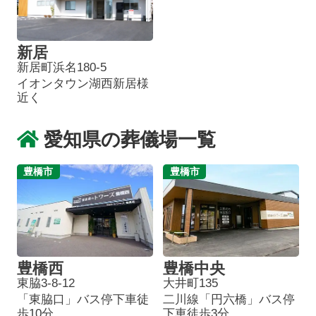
新居
新居町浜名180-5
イオンタウン湖西新居様
近く
愛知県の葬儀場一覧
豊橋市
豊橋市
豊橋西
豊橋中央
東脇3-8-12
大井町135
「東脇口」バス停下車徒
二川線「円六橋」バス停
歩10分
下車徒歩3分