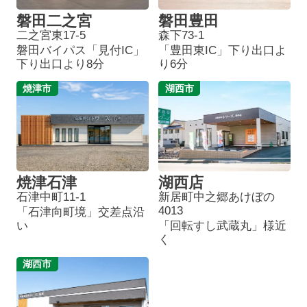
磐田二之宮
磐田豊田
二之宮東17-5
森下73-1
磐田バイパス「見付IC」
「豊田東IC」下り出口よ
下り出口より8分
り6分
焼津市
湖西市
焼津石津
湖西店
石津中町11-1
新居町中之郷あけぼの
4013
「石津向町境」交差点沿
い
「回転すし武蔵丸」様近
く
湖西市