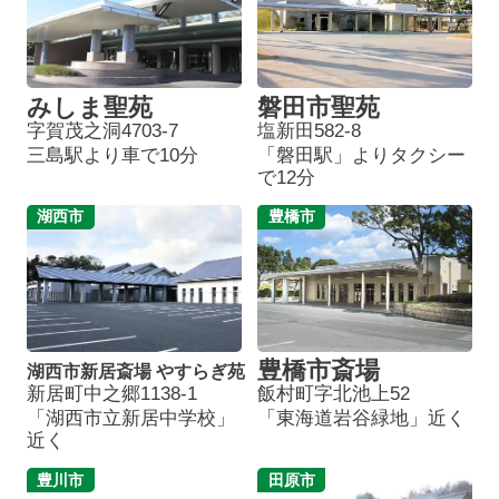
みしま聖苑
磐田市聖苑
字賀茂之洞4703-7
塩新田582-8
三島駅より車で10分
「磐田駅」よりタクシー
で12分
湖西市
豊橋市
豊橋市斎場
湖西市新居斎場 やすらぎ苑
新居町中之郷1138-1
飯村町字北池上52
「湖西市立新居中学校」
「東海道岩谷緑地」近く
近く
豊川市
田原市