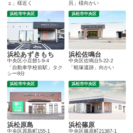
ェ」様近く
呂」様向かい
浜松市中央区
浜松市中央区
浜松あずきもち
浜松佐鳴台
中央区小豆餅1-9-4
中央区佐鳴台5-22-2
「自動車学校前駅」タク
「蜆塚遺跡」向かい
シー8分
浜松市中央区
浜松市中央区
浜松原島
浜松篠原
中央区原島町155-1
中央区篠原町21387-1