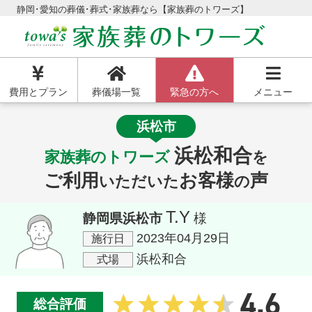
静岡･愛知の葬儀･葬式･家族葬なら【家族葬のトワーズ】
費用とプラン
葬儀場一覧
緊急の方へ
メニュー
浜松市
浜松和合
家族葬のトワーズ
を
ご利用
お客様
声
いただいた
の
T.Y
静岡県浜松市
様
2023年04月29日
施行日
浜松和合
式場
4.6
総合評価