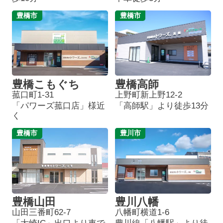
豊橋市
豊橋市
豊橋こもぐち
豊橋高師
菰口町1-31
上野町新上野12-2
「パワーズ菰口店」様近
「高師駅」より徒歩13分
く
豊橋市
豊川市
豊橋山田
豊川八幡
山田三番町62-7
八幡町横道1-6