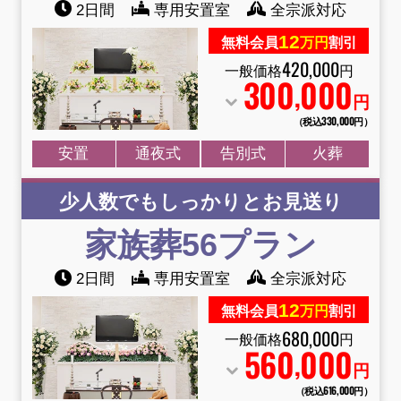
2日間
専用安置室
全宗派対応
12
無料会員
万円
割引
420
,
000
一般価格
円
300
000
,
円
（税込330
,
000円）
安置
通夜式
告別式
火葬
少人数でもしっかりとお見送り
家族葬56プラン
2日間
専用安置室
全宗派対応
12
無料会員
万円
割引
680
,
000
一般価格
円
560
000
,
円
葬儀プランが
お得な会員価格!
（税込616
,
000円）