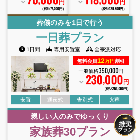
70
000
118
000
,
,
円
円
（税込77
,
000円）
（税込129
,
800円）
葬儀のみを1日で行う
一日葬プラン
1日間
専用安置室
全宗派対応
12
無料会員
万円
割引
350
,
000
一般価格
円
230
000
,
円
（税込253
,
000円）
安置
通夜式
告別式
火葬
親しい人のみでゆっくり
家族葬30プラン