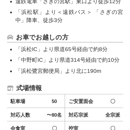
遠鉄電車「さぎの宮駅」東口より徒歩12分
「浜松駅」より＜遠鉄バス＞ 「さぎの宮
中」降車、徒歩3分
お車でお越しの方
「浜松IC」より県道65号経由で約8分
「中野町IC」より県道314号経由で約10分
「浜松鷺宮郵便局」より北に190m
式場情報
駐車場
50
ご安置面会
〇
対応人数
〜80名
対応宗派
全宗派
会食室
〇
控室
〇