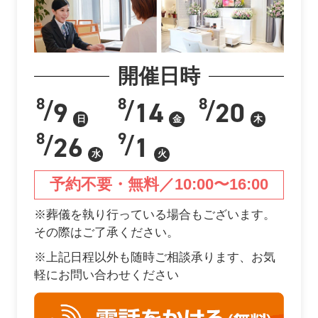
開催日時
8
8
8
9
14
20
/
/
/
日
金
木
8
9
26
1
/
/
水
火
予約不要・無料／10:00〜16:00
※葬儀を執り行っている場合もございます。
その際はご了承ください。
※上記日程以外も随時ご相談承ります、お気
軽にお問い合わせください