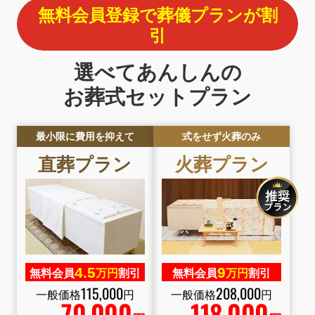
無料会員登録で葬儀プランが割
引
選べてあんしんの
お葬式セットプラン
最小限に費用を抑えて
式をせず火葬のみ
直葬プラン
火葬プラン
4.
5
9
無料会員
万円
割引
無料会員
万円
割引
115
,
000
208
,
000
一般価格
円
一般価格
円