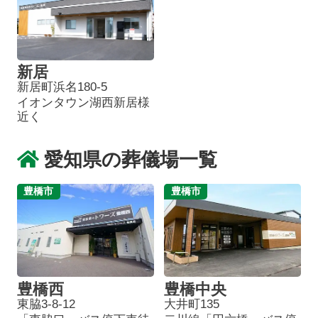
新居
新居町浜名180-5
イオンタウン湖西新居様
近く
愛知県の葬儀場一覧
豊橋市
豊橋市
豊橋西
豊橋中央
東脇3-8-12
大井町135