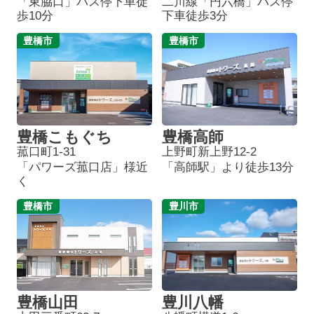
「東脇口」バス停下車徒
二川線「円六橋」バス停
歩10分
下車徒歩3分
豊橋市
豊橋市
豊橋こもぐち
豊橋高師
菰口町1-31
上野町新上野12-2
「パワーズ菰口店」様近
「高師駅」より徒歩13分
く
豊橋市
豊川市
豊橋山田
豊川八幡