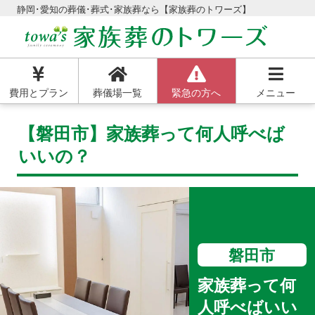
静岡･愛知の葬儀･葬式･家族葬なら【家族葬のトワーズ】
費用とプラン
葬儀場一覧
緊急の方へ
メニュー
【磐田市】家族葬って何人呼べば
いいの？
磐田市
家族葬って何
人呼べばいい