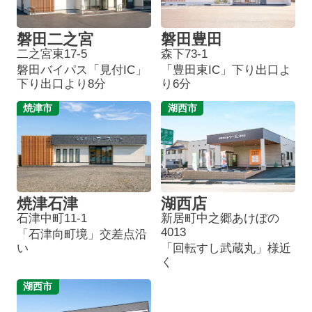
磐田二之宮
磐田豊田
二之宮東17-5
森下73-1
磐田バイパス「見付IC」
「豊田東IC」下り出口よ
下り出口より8分
り6分
焼津市
湖西市
焼津石津
湖西店
石津中町11-1
新居町中之郷あけぼの
4013
「石津向町境」交差点沿
い
「回転すし武蔵丸」様近
く
湖西市