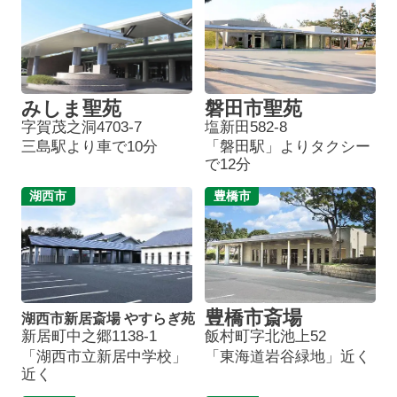
みしま聖苑
磐田市聖苑
字賀茂之洞4703-7
塩新田582-8
三島駅より車で10分
「磐田駅」よりタクシー
で12分
湖西市
豊橋市
豊橋市斎場
湖西市新居斎場 やすらぎ苑
新居町中之郷1138-1
飯村町字北池上52
「湖西市立新居中学校」
「東海道岩谷緑地」近く
近く
葬儀プランが
お得な会員価格!