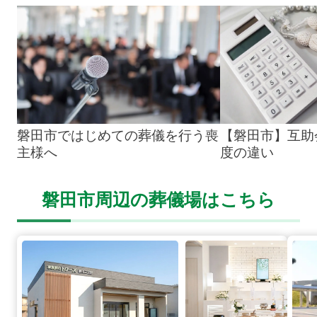
磐田市ではじめての葬儀を行う喪
【磐田市】互助
主様へ
度の違い
磐田市周辺の葬儀場はこちら
磐田二之宮の詳細へ
磐田