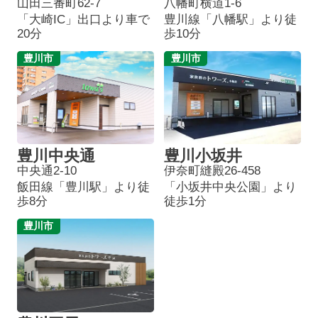
山田三番町62-7
八幡町横道1-6
「大崎IC」出口より車で
豊川線「八幡駅」より徒
20分
歩10分
豊川市
豊川市
豊川中央通
豊川小坂井
中央通2-10
伊奈町縫殿26-458
飯田線「豊川駅」より徒
「小坂井中央公園」より
歩8分
徒歩1分
豊川市