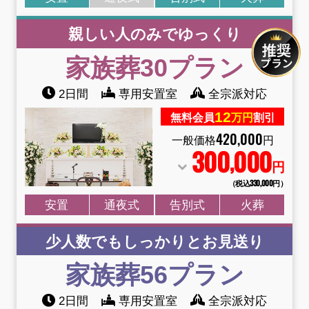
親しい人のみでゆっくり
家族葬30プラン
2日間
専用安置室
全宗派対応
12
無料会員
万円
割引
420
,
000
一般価格
円
300
000
,
円
（税込330
,
000円）
安置
通夜式
告別式
火葬
少人数でもしっかりとお見送り
家族葬56プラン
2日間
専用安置室
全宗派対応