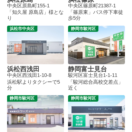
中央区原島町155-1
中央区篠原町21387-1
「知久屋 原島店」様とな
「篠原東」バス停下車徒
り
歩5分
浜松市中央区
静岡市駿河区
浜松西浅田
静岡富士見台
中央区西浅田1-10-8
駿河区富士見台1-1-11
浜松駅よりタクシーで5
「駿河総合高校交差点」
分
近く
静岡市駿河区
静岡市駿河区