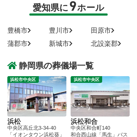
9
愛知県に
ホール
豊橋市
豊川市
田原市
蒲郡市
新城市
北設楽郡
静岡県の葬儀場一覧
浜松市中央区
浜松市中央区
浜松
浜松和合
中央区高丘北3-34-40
中央区和合町140
「イオンタウン浜松葵」
和合西山線「馬生」バス