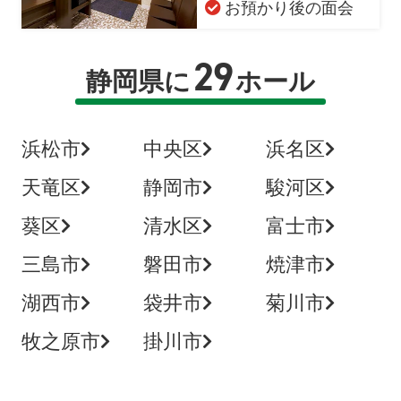
お預かり後の面会
29
静岡県に
ホール
浜松市
中央区
浜名区
天竜区
静岡市
駿河区
葵区
清水区
富士市
三島市
磐田市
焼津市
湖西市
袋井市
菊川市
牧之原市
掛川市