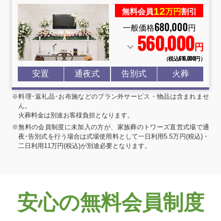
12
無料会員
万円
割引
680
,
000
一般価格
円
560
000
,
円
（税込616
,
000円）
安置
通夜式
告別式
火葬
※料理･返礼品･お布施などのプラン外サービス・物品は含まれませ
ん。
火葬料金は別途お客様負担となります。
※無料の会員制度に未加入の方が、家族葬のトワーズ直営式場で通
夜･告別式を行う場合は式場使用料として一日利用5.5万円(税込)・
二日利用11万円(税込)が別途必要となります。
安心の無料会員制度