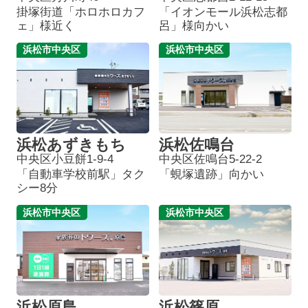
掛塚街道「ホロホロカフ
「イオンモール浜松志都
ェ」様近く
呂」様向かい
浜松市中央区
浜松市中央区
浜松あずきもち
浜松佐鳴台
中央区小豆餅1-9-4
中央区佐鳴台5-22-2
「自動車学校前駅」タク
「蜆塚遺跡」向かい
シー8分
浜松市中央区
浜松市中央区
浜松原島
浜松篠原