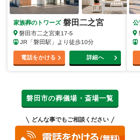
磐田二之宮
家族葬のトワーズ
公
磐田市二之宮東17-5
JR「磐田駅」より徒歩10分
電話をかける
詳細へ
磐田市の葬儀場・斎場一覧
どんな事でもご相談ください