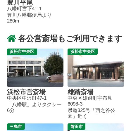
豊川平尾
八幡町宮下41-1
豊川八幡郵便局より
280m
各公営斎場もご利用できます
浜松市中央区
浜松市中央区
浜松市営斎場
雄踏斎場
中央区中沢町47-1
中央区雄踏町宇布見
6098-3
「八幡駅」よりタクシー
6分
県道325号「西之谷公
園」近く
三島市
磐田市