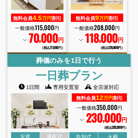
4.
5
9
無料会員
万円
割引
無料会員
万円
割引
115
,
000
208
,
000
一般価格
円
一般価格
円
70
000
118
000
,
,
円
円
（税込77
,
000円）
（税込129
,
800円）
葬儀のみを1日で行う
一日葬プラン
1日間
専用安置室
全宗派対応
12
無料会員
万円
割引
350
,
000
一般価格
円
230
000
,
円
（税込253
,
000円）
安置
通夜式
告別式
火葬