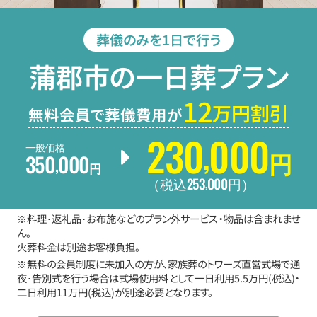
葬儀のみを1日で行う
蒲郡市の一日葬プラン
12
万円割引
無料会員で葬儀費用が
230
000
,
一般価格
350
000
円
,
円
253
000
,
（税込
円
）
※料理･返礼品･お布施などのプラン外サービス・物品は含まれませ
ん。
火葬料金は別途お客様負担。
※無料の会員制度に未加入の方が、家族葬のトワーズ直営式場で通
夜･告別式を行う場合は式場使用料として一日利用5.5万円(税込)・
二日利用11万円(税込)が別途必要となります。