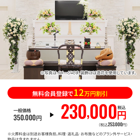
※写真はイメージです。装飾には造花を使用しています。
12
無料会員登録で
万円割引
230
000
,
税込
一般価格
円
350
000
,
円
253
000
,
（税込
円）
※火葬料金は別途お客様負担。料理･返礼品･お布施などのプラン外サービス・
物品は含まれません