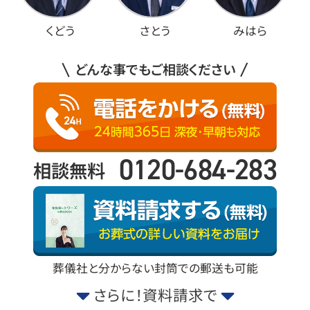
くどう
さとう
みはら
どんな事でもご相談ください
0120-684-283
相談無料
葬儀社と分からない封筒での郵送も可能
さらに！資料請求で