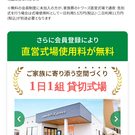
※無料の会員制度に未加入の方が、家族葬のトワーズ直営式場で通夜･告別
式を行う場合は式場使用料として一日利用5.5万円(税込)・二日利用11万円
(税込)が別途必要となります
さらに会員登録により
直営式場使用料が無料
ご家族に寄り添う
空
間
づ
く
り
1
1
日
組 貸切式場