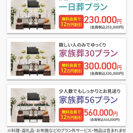
一日葬プラン
230
000
,
無料会員で
円
12
万円割引
(会員税込253
,
000円)
親しい人のみでゆっくり
家族葬30プラン
300
000
,
無料会員で
円
12
万円割引
(会員税込330
,
000円)
少人数でもしっかりとお見送り
家族葬56プラン
560
000
,
無料会員で
円
12
万円割引
(会員税込616
,
000円)
※料理･返礼品･お布施などのプラン外サービス・物品は含まれませ