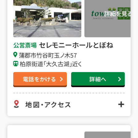
セレモニーホールとぼね
公営斎場
蒲郡市竹谷町玉ノ木57
柏原街道「大久古湖」近く
電話をかける
詳細へ
地図・アクセス
豊川市斎場会館 永遠の森の詳細へ