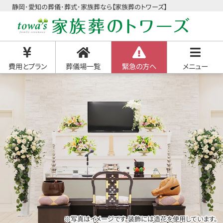
静岡･愛知の葬儀･葬式･家族葬なら【家族葬のトワーズ】
費用とプラン
葬儀場一覧
緊急の方へ
メニュー
※写真はイメージです。装飾には造花を使用しています。