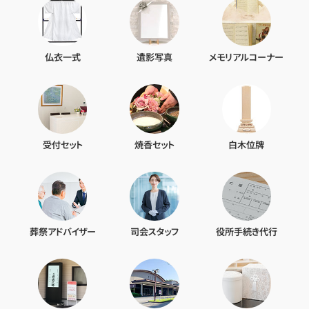
仏衣一式
遺影写真
メモリアルコーナー
受付セット
焼香セット
白木位牌
葬祭アドバイザー
司会スタッフ
役所手続き代行