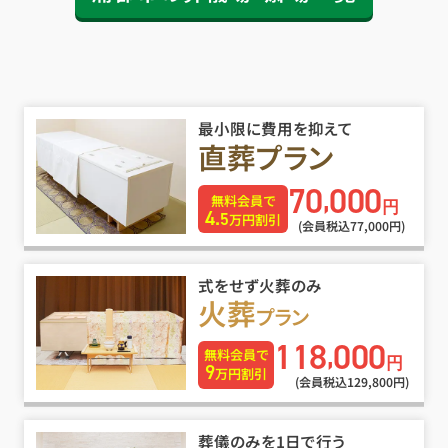
最小限に費用を抑えて
直葬プラン
70
000
,
無料会員で
円
4.
5
万円割引
(会員税込77
,
000円)
式をせず火葬のみ
火葬
プラン
118
000
,
無料会員で
円
9
万円割引
(会員税込129
,
800円)
葬儀のみを1日で行う