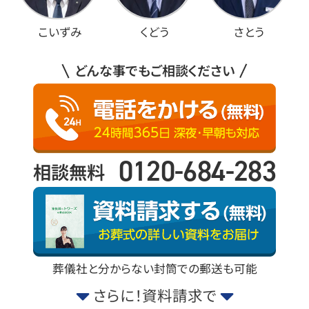
こいずみ
くどう
さとう
どんな事でもご相談ください
0120-684-283
相談無料
葬儀社と分からない封筒での郵送も可能
さらに！資料請求で