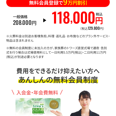
9
無料会員登録で
万円割引
118
000
,
税込
一般価格
円
208
000
,
円
129
800
,
（税込
円）
※火葬料金は別途お客様負担。料理･返礼品･お布施などのプラン外サービス・
物品は含まれません
※無料の会員制度に未加入の方が、家族葬のトワーズ直営式場で通夜･告別
式を行う場合は式場使用料として一日利用5.5万円(税込)・二日利用11万円
(税込)が別途必要となります
費用をできるだけ抑えたい方へ
あんしんの無料会員制度
入会金・年会費無料