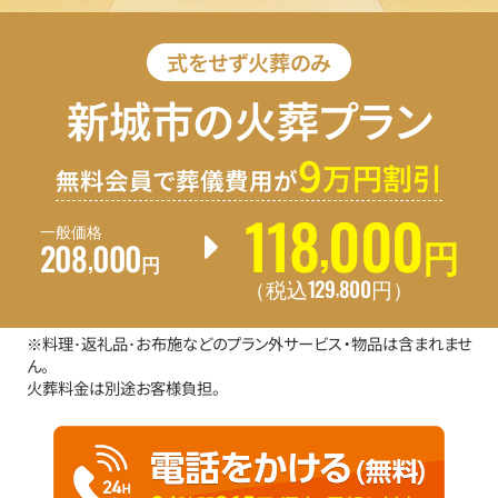
式をせず火葬のみ
新城市の火葬プラン
9
万円割引
無料会員で葬儀費用が
118
000
,
一般価格
208
000
円
,
円
129
800
,
（税込
円
）
※料理･返礼品･お布施などのプラン外サービス・物品は含まれませ
ん。
火葬料金は別途お客様負担。