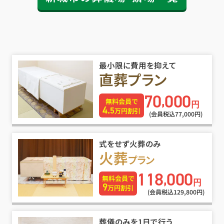
最小限に費用を抑えて
直葬プラン
70
000
,
無料会員で
円
4.
5
万円割引
(会員税込77
,
000円)
式をせず火葬のみ
火葬
プラン
118
000
,
無料会員で
円
9
万円割引
(会員税込129
,
800円)
葬儀のみを1日で行う