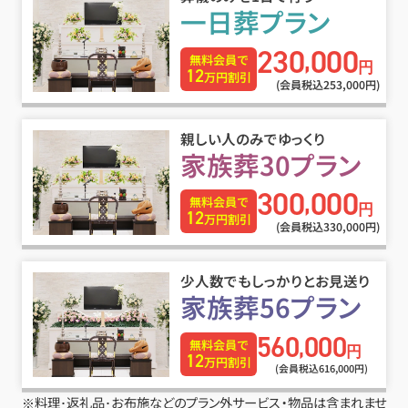
一日葬プラン
230
000
,
無料会員で
円
12
万円割引
(会員税込253
,
000円)
親しい人のみでゆっくり
家族葬30プラン
300
000
,
無料会員で
円
12
万円割引
(会員税込330
,
000円)
少人数でもしっかりとお見送り
家族葬56プラン
560
000
,
無料会員で
円
12
万円割引
(会員税込616
,
000円)
※料理･返礼品･お布施などのプラン外サービス・物品は含まれませ