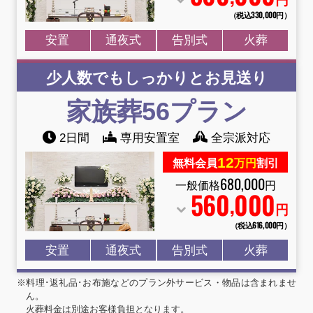
円
（税込330
,
000円）
安置
通夜式
告別式
火葬
少人数でもしっかりとお見送り
家族葬56プラン
2日間
専用安置室
全宗派対応
12
無料会員
万円
割引
680
,
000
一般価格
円
560
000
,
円
（税込616
,
000円）
安置
通夜式
告別式
火葬
※料理･返礼品･お布施などのプラン外サービス・物品は含まれませ
ん。
火葬料金は別途お客様負担となります。