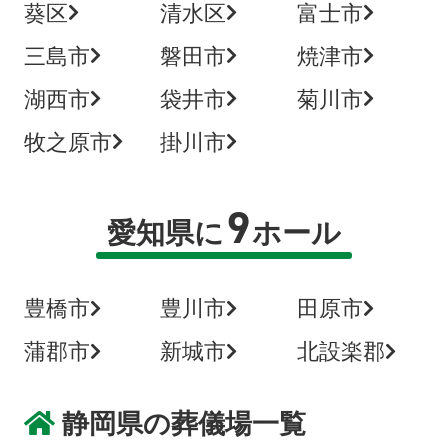
葵区
清水区
富士市
三島市
磐田市
焼津市
湖西市
袋井市
菊川市
牧之原市
掛川市
9
愛知県に
ホール
豊橋市
豊川市
田原市
蒲郡市
新城市
北設楽郡
静岡県の葬儀場一覧
葬儀プランが
お得な会員価格!