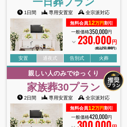
一日葬プラン
1日間
専用安置室
全宗派対応
12
無料会員
万円
割引
350
,
000
一般価格
円
230
000
,
円
（税込253
,
000円）
安置
通夜式
告別式
火葬
親しい人のみでゆっくり
家族葬30プラン
2日間
専用安置室
全宗派対応
12
無料会員
万円
割引
420
,
000
一般価格
円
300
000
,