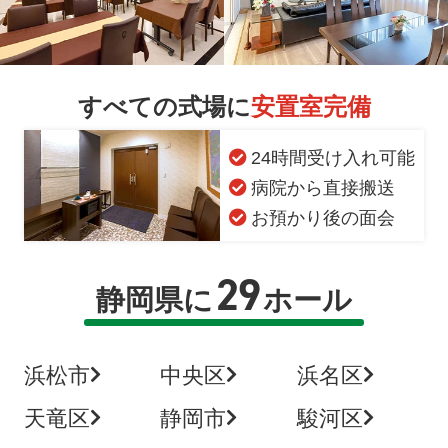
すべての式場に
安置室完備
24時間受け入れ可能
病院から直接搬送
お預かり後の面会
29
静岡県に
ホール
浜松市
中央区
浜名区
天竜区
静岡市
駿河区