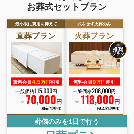
お葬式セットプラン
最小限に費用を抑えて
式をせず火葬のみ
直葬プラン
火葬プラン
4.
5
9
無料会員
万円
割引
無料会員
万円
割引
115
,
000
208
,
000
一般価格
円
一般価格
円
70
000
118
000
,
,
円
円
（税込77
,
000円）
（税込129
,
800円）
葬儀のみを1日で行う