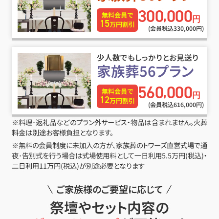
300
000
,
無料会員で
円
15
万円割引
(会員税込330
,
000円)
少人数でもしっかりとお見送り
家族葬56プラン
560
000
,
無料会員で
円
12
万円割引
(会員税込616
,
000円)
※料理･返礼品などのプラン外サービス・物品は含まれません。火葬
料金は別途お客様負担となります。
※無料の会員制度に未加入の方が、家族葬のトワーズ直営式場で通
夜･告別式を行う場合は式場使用料として一日利用5.5万円(税込)・
二日利用11万円(税込)が別途必要となります
ご家族様のご要望に応じて
祭壇やセット内容の