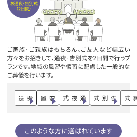
お通夜･告別式
（2日間）
ご家族･ご親族はもちろん、ご友人など幅広い
方々をお招きして、通夜･告別式を2日間で行うプ
ランです。地域の風習や慣習に配慮した一般的な
ご葬儀を行います。
搬送
安置
通夜式
告別式
火葬式
このような方に選ばれています