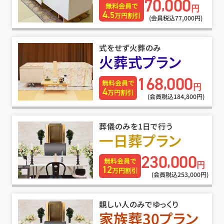
70
000
,
無料会員で
円
4.
5
万円割引
(会員税込77
,
000円)
式をせず火葬のみ
火葬式プラン
168
000
,
無料会員で
円
4
万円割引
(会員税込184
,
800円)
葬儀のみを1日で行う
一日葬プラン
230
000
,
無料会員で
円
12
万円割引
(会員税込253
,
000円)
親しい人のみでゆっくり
家族葬30プラン