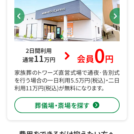
0
2日間利用
11
会員
円
通常
万円
家族葬のトワーズ直営式場で通夜･告別式
を行う場合の一日利用5.5万円(税込)・二日
利用11万円(税込)が無料になります。
葬儀場・斎場を探す
費用をできるだけ抑えたい方へ