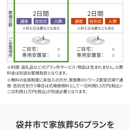
2日間
2日間
葬儀日数
通夜
告別式
火葬
通夜
告別式
火葬
※初七日法要なども含む
※初七日法要なども含む
ご安置場所
ご自宅：
○
ご自宅：
○
専用安置室：
○
専用安置室：
○
※料理･返礼品などのプラン外サービス・物品は含まれません。火葬
料金は別途お客様負担となります。
※無料の会員制度に未加入の方が、家族葬のトワーズ直営式場で通
夜･告別式を行う場合は式場使用料として一日利用5.5万円(税込)・
二日利用11万円(税込)が別途必要となります。
袋井市で家族葬56プランを