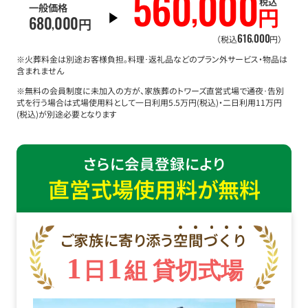
560
000
,
税込
一般価格
円
680
000
,
円
616
000
,
（税込
円）
※火葬料金は別途お客様負担。料理･返礼品などのプラン外サービス・物品は
含まれません
※無料の会員制度に未加入の方が、家族葬のトワーズ直営式場で通夜･告別
式を行う場合は式場使用料として一日利用5.5万円(税込)・二日利用11万円
(税込)が別途必要となります
さらに会員登録により
直営式場使用料が無料
ご家族に寄り添う
空
間
づ
く
り
1
1
日
組 貸切式場