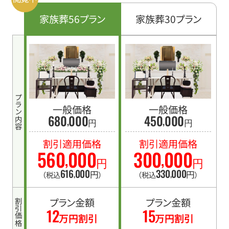
家族葬56プラン
家族葬30プラン
プラン内容
一般価格
一般価格
680
000
450
000
,
,
円
円
割引適用価格
割引適用価格
560
000
300
000
,
,
円
円
616
000
330
000
,
,
円
円
（税込
）
（税込
）
プラン金額
プラン金額
割引価格
12
15
万円割引
万円割引