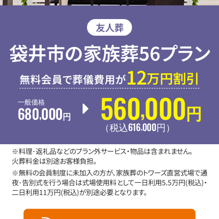
友人葬
袋井市の家族葬56プラン
12
万円割引
無料会員で葬儀費用が
560
000
,
一般価格
680
000
円
,
円
616
000
,
（税込
円
）
※料理･返礼品などのプラン外サービス・物品は含まれません。
火葬料金は別途お客様負担。
※無料の会員制度に未加入の方が、家族葬のトワーズ直営式場で通
夜･告別式を行う場合は式場使用料として一日利用5.5万円(税込)・
二日利用11万円(税込)が別途必要となります。