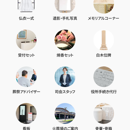
仏衣一式
遺影・手札写真
メモリアルコーナー
受付セット
焼香セット
白木位牌
葬祭アドバイザー
司会スタッフ
役所手続き代行
看板
火葬場のご案内
骨壷・骨箱