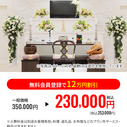
※写真はイメージです。装飾には造花を使用しています。
12
無料会員登録で
万円割引
230
000
,
税込
一般価格
円
350
000
,
円
253
000
,
（税込
円）
※火葬料金は別途お客様負担。料理･返礼品･お布施などのプラン外サービス・
物品は含まれません