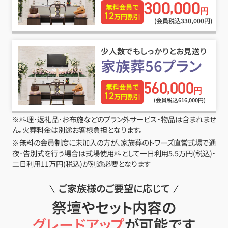
300
000
,
無料会員で
円
12
万円割引
(会員税込330
,
000円)
少人数でもしっかりとお見送り
家族葬56プラン
560
000
,
無料会員で
円
12
万円割引
(会員税込616
,
000円)
※料理･返礼品･お布施などのプラン外サービス・物品は含まれませ
ん。火葬料金は別途お客様負担となります。
※無料の会員制度に未加入の方が、家族葬のトワーズ直営式場で通
夜･告別式を行う場合は式場使用料として一日利用5.5万円(税込)・
二日利用11万円(税込)が別途必要となります
ご家族様のご要望に応じて
祭壇やセット内容の
グレードアップ
が可能です