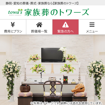
静岡･愛知の葬儀･葬式･家族葬なら【家族葬のトワーズ】
費用とプラン
葬儀場一覧
緊急の方へ
メニュー
※写真はイメージです。装飾には造花を使用しています。