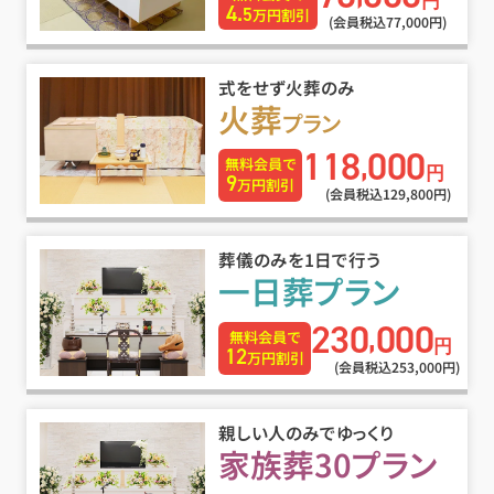
円
4.
5
万円割引
(会員税込77
,
000円)
式をせず火葬のみ
火葬
プラン
118
000
,
無料会員で
円
9
万円割引
(会員税込129
,
800円)
葬儀のみを1日で行う
一日葬プラン
230
000
,
無料会員で
円
12
万円割引
(会員税込253
,
000円)
親しい人のみでゆっくり
家族葬30プラン