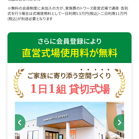
※無料の会員制度に未加入の方が、家族葬のトワーズ直営式場で通夜･告別
式を行う場合は式場使用料として一日利用5.5万円(税込)・二日利用11万円
(税込)が別途必要となります
さらに会員登録により
直営式場使用料が無料
ご家族に寄り添う
空
間
づ
く
り
1
1
日
組 貸切式場