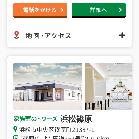
電話をかける
詳細へ
地図・アクセス
浜松篠原の詳細へ
浜松篠原
家族葬のトワーズ
浜松市中央区篠原町21387-1
「篠原IC」より国道257号沿い1.0km