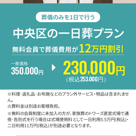
葬儀のみを1日で行う
中央区の一日葬プラン
12
万円割引
無料会員で葬儀費用が
230
000
,
一般価格
350
000
円
,
円
253
000
,
（税込
円
）
※料理･返礼品･お布施などのプラン外サービス・物品は含まれませ
ん。
火葬料金は別途お客様負担。
※無料の会員制度に未加入の方が、家族葬のトワーズ直営式場で通
夜･告別式を行う場合は式場使用料として一日利用5.5万円(税込)・
二日利用11万円(税込)が別途必要となります。