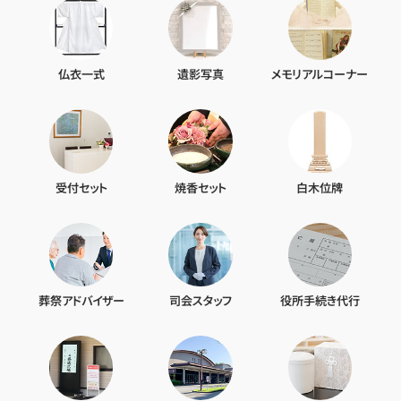
仏衣一式
遺影写真
メモリアルコーナー
受付セット
焼香セット
白木位牌
葬祭アドバイザー
司会スタッフ
役所手続き代行