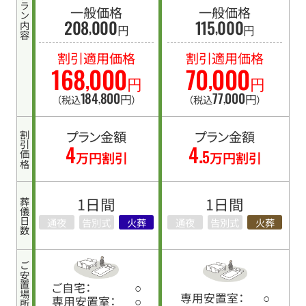
プラン内容
一般価格
一般価格
208
000
115
000
,
,
円
円
割引適用価格
割引適用価格
168
000
70
000
,
,
円
円
184
800
77
000
,
,
円
円
（税込
）
（税込
）
プラン金額
プラン金額
割引価格
4
4.
5
万円割引
万円割引
1日間
1日間
葬儀日数
通夜
告別式
火葬
通夜
告別式
火葬
ご安置場所
ご自宅：
○
専用安置室：
○
専用安置室：
○