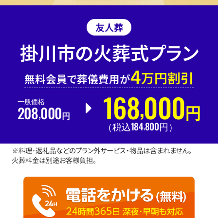
友人葬
掛川市の火葬式プラン
4
万円割引
無料会員で葬儀費用が
168
000
,
一般価格
208
000
円
,
円
184
800
,
（税込
円
）
※料理･返礼品などのプラン外サービス・物品は含まれません。
火葬料金は別途お客様負担。