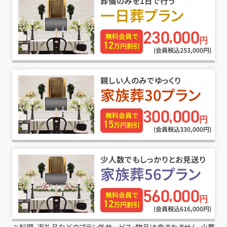
葬儀のみを1日で行う
一日葬プラン
230
000
,
無料会員で
円
12
万円割引
(会員税込253
,
000円)
親しい人のみでゆっくり
家族葬30プラン
300
000
,
無料会員で
円
15
万円割引
(会員税込330
,
000円)
少人数でもしっかりとお見送り
家族葬56プラン
560
000
,
無料会員で
円
12
万円割引
(会員税込616
,
000円)
※料理･返礼品などのプラン外サービス・物品は含まれません。火葬