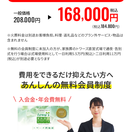
168
000
,
税込
一般価格
円
208
000
,
円
184
800
,
（税込
円）
※火葬料金は別途お客様負担。料理･返礼品などのプラン外サービス・物品は
含まれません
※無料の会員制度に未加入の方が、家族葬のトワーズ直営式場で通夜･告別
式を行う場合は式場使用料として一日利用5.5万円(税込)・二日利用11万円
(税込)が別途必要となります
費用をできるだけ抑えたい方へ
あんしんの無料会員制度
入会金・年会費無料