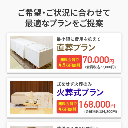
ご希望・ご状況に合わせて
最適なプランをご提案
最小限に費用を抑えて
直葬プラン
70
000
,
無料会員で
円
4.
5
万円割引
(会員税込77
,
000円)
式をせず火葬のみ
火葬式プラン
168
000
,
無料会員で
円
4
万円割引
(会員税込184
,
800円)