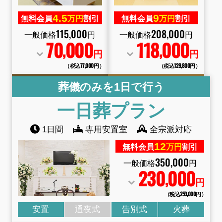
4.
5
9
無料会員
万円
割引
無料会員
万円
割引
115
,
000
208
,
000
一般価格
円
一般価格
円
70
000
118
000
,
,
円
円
（税込77
,
000円）
（税込129
,
800円）
葬儀のみを1日で行う
一日葬プラン
1日間
専用安置室
全宗派対応
12
無料会員
万円
割引
350
,
000
一般価格
円
230
000
,
円
（税込253
,
000円）
安置
通夜式
告別式
火葬