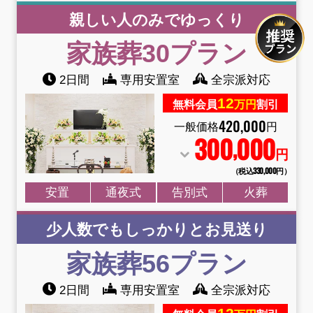
親しい人のみでゆっくり
家族葬30プラン
2日間
専用安置室
全宗派対応
12
無料会員
万円
割引
420
,
000
一般価格
円
300
000
,
円
（税込330
,
000円）
安置
通夜式
告別式
火葬
少人数でもしっかりとお見送り
家族葬56プラン
2日間
専用安置室
全宗派対応