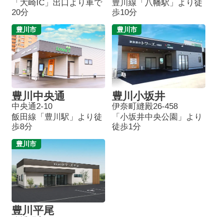
「大崎IC」出口より車で
豊川線「八幡駅」より徒
20分
歩10分
豊川市
豊川市
豊川中央通
豊川小坂井
中央通2-10
伊奈町縫殿26-458
飯田線「豊川駅」より徒
「小坂井中央公園」より
歩8分
徒歩1分
豊川市
豊川平尾