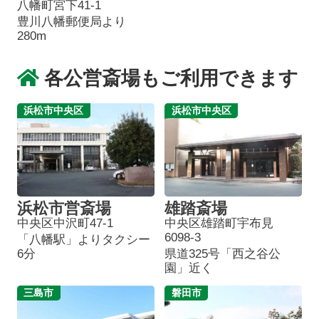
八幡町宮下41-1
豊川八幡郵便局より
280m
各公営斎場もご利用できます
浜松市中央区
浜松市中央区
浜松市営斎場
雄踏斎場
中央区中沢町47-1
中央区雄踏町宇布見
6098-3
「八幡駅」よりタクシー
6分
県道325号「西之谷公
園」近く
三島市
磐田市
葬儀プランが
お得な会員価格!