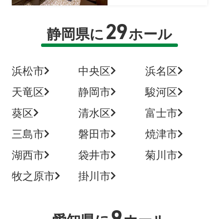
29
静岡県に
ホール
浜松市
中央区
浜名区
天竜区
静岡市
駿河区
葵区
清水区
富士市
三島市
磐田市
焼津市
湖西市
袋井市
菊川市
牧之原市
掛川市
9