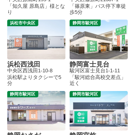
「知久屋 原島店」様とな
「篠原東」バス停下車徒
り
歩5分
浜松市中央区
静岡市駿河区
浜松西浅田
静岡富士見台
中央区西浅田1-10-8
駿河区富士見台1-1-11
浜松駅よりタクシーで5
「駿河総合高校交差点」
分
近く
静岡市駿河区
静岡市駿河区