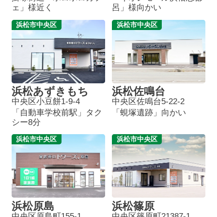
ェ」様近く
呂」様向かい
浜松市中央区
浜松市中央区
浜松あずきもち
浜松佐鳴台
中央区小豆餅1-9-4
中央区佐鳴台5-22-2
「自動車学校前駅」タク
「蜆塚遺跡」向かい
シー8分
浜松市中央区
浜松市中央区
浜松原島
浜松篠原
中央区原島町155-1
中央区篠原町21387-1