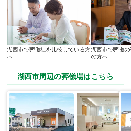
湖西市で葬儀社を比較している方
湖西市で葬儀の
へ
の方へ
湖西市周辺の葬儀場はこちら
湖西店の詳細へ
新居