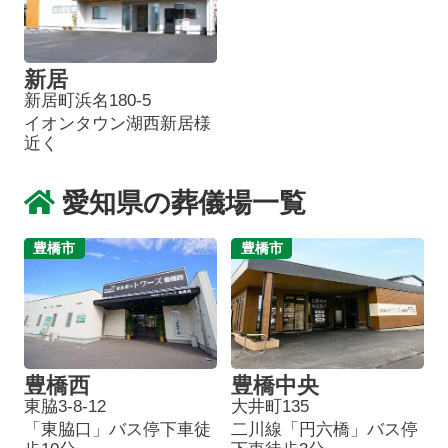
新居
新居町浜名180-5
イオンタウン湖西新居様
近く
愛知県の葬儀場一覧
豊橋市
豊橋市
豊橋西
豊橋中央
東脇3-8-12
大井町135
「東脇口」バス停下車徒
二川線「円六橋」バス停