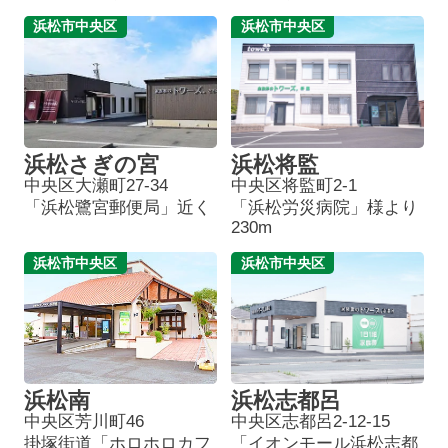
浜松市中央区
浜松市中央区
浜松さぎの宮
浜松将監
中央区大瀬町27-34
中央区将監町2-1
「浜松鷺宮郵便局」近く
「浜松労災病院」様より
230m
浜松市中央区
浜松市中央区
浜松南
浜松志都呂
中央区芳川町46
中央区志都呂2-12-15
掛塚街道「ホロホロカフ
「イオンモール浜松志都