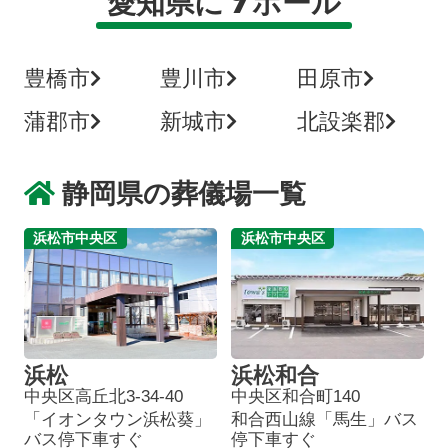
愛知県に
ホール
豊橋市
豊川市
田原市
蒲郡市
新城市
北設楽郡
静岡県の葬儀場一覧
浜松市中央区
浜松市中央区
浜松
浜松和合
中央区高丘北3-34-40
中央区和合町140
「イオンタウン浜松葵」
和合西山線「馬生」バス
バス停下車すぐ
停下車すぐ