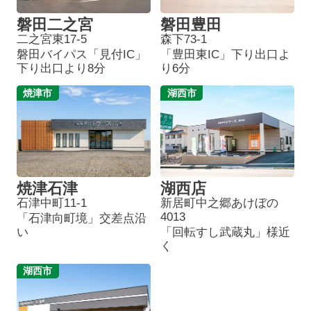
磐田二之宮
磐田豊田
二之宮東17-5
森下73-1
磐田バイパス「見付IC」
「豊田東IC」下り出口よ
下り出口より8分
り6分
焼津市
湖西市
焼津石津
湖西店
石津中町11-1
新居町中之郷あけぼの
4013
「石津向町境」交差点沿
い
「回転すし武蔵丸」様近
く
湖西市