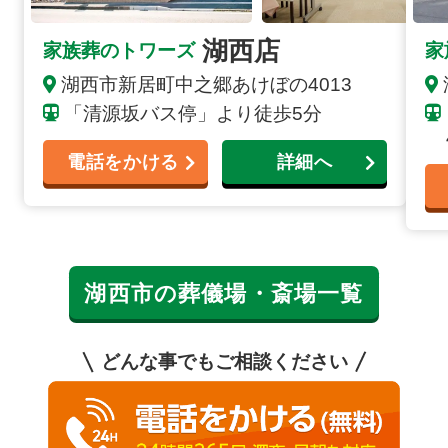
湖西店
家族葬のトワーズ
家
湖西市新居町中之郷あけぼの4013
「清源坂バス停」より徒歩5分
電話をかける
詳細へ
湖西市の葬儀場・斎場一覧
どんな事でもご相談ください