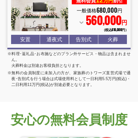
12
無料会員
万円
割引
680
,
000
一般価格
円
560
000
,
円
（税込616
,
000円）
安置
通夜式
告別式
火葬
※料理･返礼品･お布施などのプラン外サービス・物品は含まれませ
ん。
火葬料金は別途お客様負担となります。
※無料の会員制度に未加入の方が、家族葬のトワーズ直営式場で通
夜･告別式を行う場合は式場使用料として一日利用5.5万円(税込)・
二日利用11万円(税込)が別途必要となります。
安心の無料会員制度