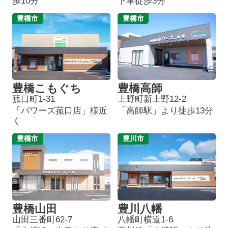
歩10分
下車徒歩3分
豊橋市
豊橋市
豊橋こもぐち
豊橋高師
菰口町1-31
上野町新上野12-2
「パワーズ菰口店」様近
「高師駅」より徒歩13分
く
豊橋市
豊川市
豊橋山田
豊川八幡
山田三番町62-7
八幡町横道1-6