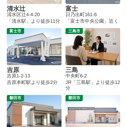
清水辻
富士
清水区辻4-4-20
日乃出町161-6
「清水駅」より徒歩11分
「富士市中央公園」近く
富士市
三島市
吉原
三島
吉原1-2-13
中央町6-2
吉原本町駅より徒歩2分
JR「三島駅」より徒歩12
分
磐田市
磐田市