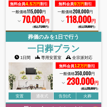
4.
5
9
無料会員
万円
割引
無料会員
万円
割引
115
,
000
208
,
000
一般価格
円
一般価格
円
70
000
118
000
,
,
円
円
（税込77
,
000円）
（税込129
,
800円）
葬儀のみを1日で行う
一日葬プラン
1日間
専用安置室
全宗派対応
12
無料会員
万円
割引
350
,
000
一般価格
円
230
000
,
円
（税込253
,
000円）
安置
通夜式
告別式
火葬