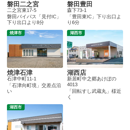
磐田二之宮
磐田豊田
二之宮東17-5
森下73-1
磐田バイパス「見付IC」
「豊田東IC」下り出口よ
下り出口より8分
り6分
焼津市
湖西市
焼津石津
湖西店
石津中町11-1
新居町中之郷あけぼの
4013
「石津向町境」交差点沿
い
「回転すし武蔵丸」様近
く
湖西市