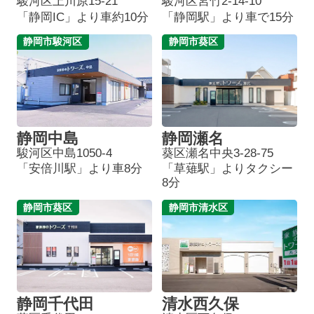
駿河区上川原15-21
駿河区宮竹2-14-10
「静岡IC」より車約10分
「静岡駅」より車で15分
静岡市駿河区
静岡市葵区
静岡中島
静岡瀬名
駿河区中島1050-4
葵区瀬名中央3-28-75
「安倍川駅」より車8分
「草薙駅」よりタクシー
8分
静岡市葵区
静岡市清水区
静岡千代田
清水西久保