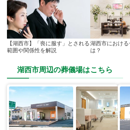
【湖西市】「喪に服す」とされる
湖西市における
範囲や関係性を解説
は？
湖西市周辺の葬儀場はこちら
湖西店の詳細へ
新居