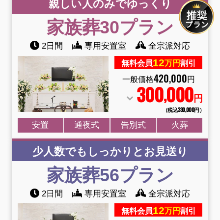
親しい人のみでゆっくり
家族葬30プラン
2日間
専用安置室
全宗派対応
12
無料会員
万円
割引
420
,
000
一般価格
円
300
000
,
円
（税込330
,
000円）
安置
通夜式
告別式
火葬
少人数でもしっかりとお見送り
家族葬56プラン
2日間
専用安置室
全宗派対応
12
無料会員
万円
割引