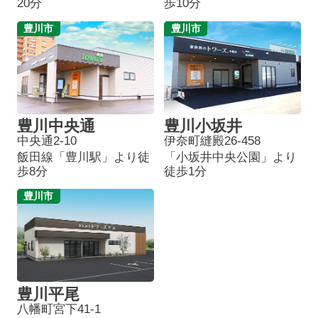
20分
歩10分
豊川市
豊川市
豊川中央通
豊川小坂井
中央通2-10
伊奈町縫殿26-458
飯田線「豊川駅」より徒
「小坂井中央公園」より
歩8分
徒歩1分
豊川市
豊川平尾
八幡町宮下41-1
葬儀プランが
お得な会員価格!