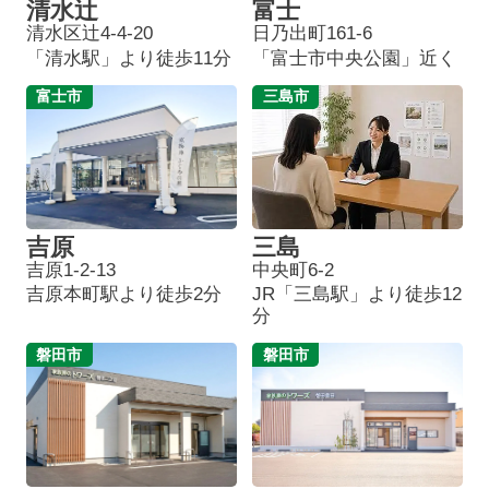
清水辻
富士
清水区辻4-4-20
日乃出町161-6
「清水駅」より徒歩11分
「富士市中央公園」近く
富士市
三島市
吉原
三島
吉原1-2-13
中央町6-2
吉原本町駅より徒歩2分
JR「三島駅」より徒歩12
分
磐田市
磐田市