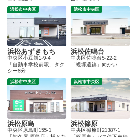
浜松市中央区
浜松市中央区
浜松あずきもち
浜松佐鳴台
中央区小豆餅1-9-4
中央区佐鳴台5-22-2
「自動車学校前駅」タク
「蜆塚遺跡」向かい
シー8分
浜松市中央区
浜松市中央区
浜松原島
浜松篠原
中央区原島町155-1
中央区篠原町21387-1
「知久屋 原島店」様とな
「篠原東」バス停下車徒