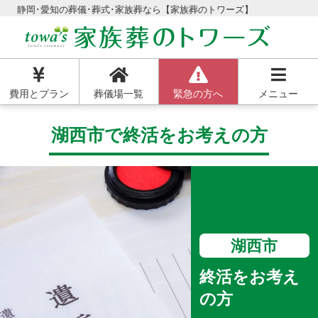
静岡･愛知の葬儀･葬式･家族葬なら【家族葬のトワーズ】
費用とプラン
葬儀場一覧
緊急の方へ
メニュー
湖西市で終活をお考えの方
湖西市
終活をお考え
の方