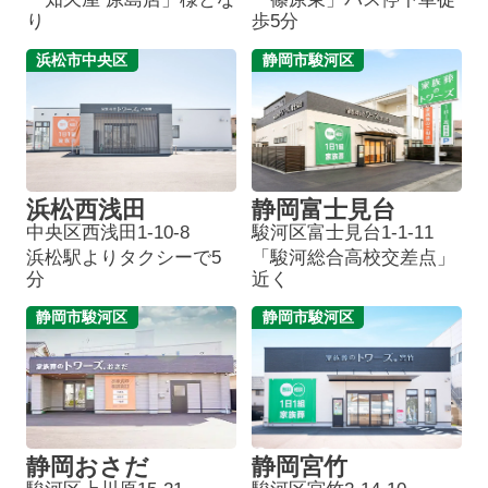
り
歩5分
浜松市中央区
静岡市駿河区
浜松西浅田
静岡富士見台
中央区西浅田1-10-8
駿河区富士見台1-1-11
浜松駅よりタクシーで5
「駿河総合高校交差点」
分
近く
静岡市駿河区
静岡市駿河区
静岡おさだ
静岡宮竹