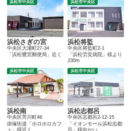
浜松市中央区
浜松市中央区
浜松さぎの宮
浜松将監
中央区大瀬町27-34
中央区将監町2-1
「浜松鷺宮郵便局」近く
「浜松労災病院」様より
230m
浜松市中央区
浜松市中央区
浜松南
浜松志都呂
中央区芳川町46
中央区志都呂2-12-15
掛塚街道「ホロホロカフ
「イオンモール浜松志都
ェ」様近く
呂」様向かい