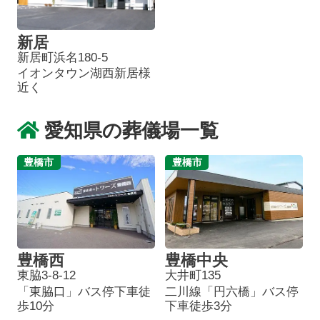
新居
新居町浜名180-5
イオンタウン湖西新居様
近く
愛知県の葬儀場一覧
豊橋市
豊橋市
豊橋西
豊橋中央
東脇3-8-12
大井町135
「東脇口」バス停下車徒
二川線「円六橋」バス停
歩10分
下車徒歩3分