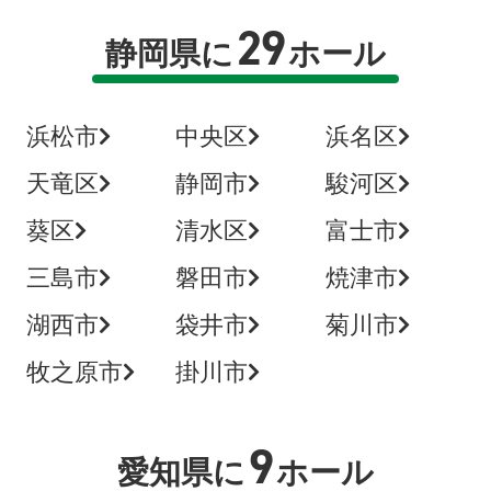
29
静岡県に
ホール
浜松市
中央区
浜名区
天竜区
静岡市
駿河区
葵区
清水区
富士市
三島市
磐田市
焼津市
湖西市
袋井市
菊川市
牧之原市
掛川市
9
愛知県に
ホール