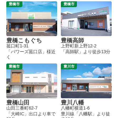
豊橋市
豊橋市
豊橋こもぐち
豊橋高師
菰口町1-31
上野町新上野12-2
「パワーズ菰口店」様近
「高師駅」より徒歩13分
く
豊橋市
豊川市
豊橋山田
豊川八幡
山田三番町62-7
八幡町横道1-6
「大崎IC」出口より車で
豊川線「八幡駅」より徒