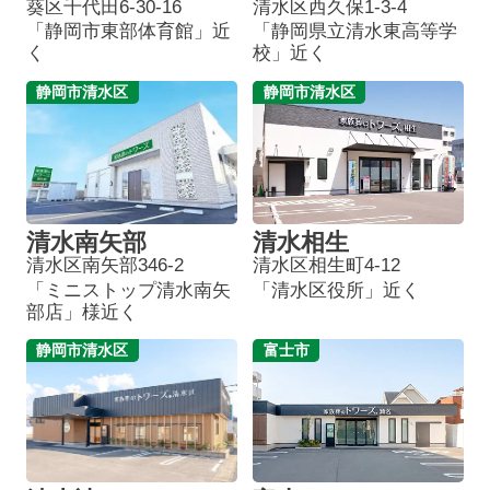
葵区千代田6-30-16
清水区西久保1-3-4
「静岡市東部体育館」近
「静岡県立清水東高等学
く
校」近く
静岡市清水区
静岡市清水区
清水南矢部
清水相生
清水区南矢部346-2
清水区相生町4-12
「ミニストップ清水南矢
「清水区役所」近く
部店」様近く
静岡市清水区
富士市