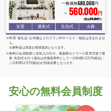
680
,
000
一般価格
円
560
000
,
円
（税込616
,
000円）
安置
通夜式
告別式
火葬
※料理･返礼品･お布施などのプラン外サービス・物品は含まれませ
ん。
火葬料金は別途お客様負担となります。
※無料の会員制度に未加入の方が、家族葬のトワーズ直営式場で通
夜･告別式を行う場合は式場使用料として一日利用5.5万円(税込)・
二日利用11万円(税込)が別途必要となります。
安心の無料会員制度