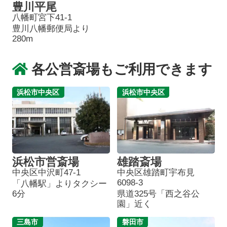
豊川平尾
八幡町宮下41-1
豊川八幡郵便局より
280m
各公営斎場もご利用できます
浜松市中央区
浜松市中央区
浜松市営斎場
雄踏斎場
中央区中沢町47-1
中央区雄踏町宇布見
6098-3
「八幡駅」よりタクシー
6分
県道325号「西之谷公
園」近く
葬儀プランが
お得な会員価格!
三島市
磐田市