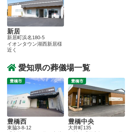
新居
新居町浜名180-5
イオンタウン湖西新居様
近く
愛知県の葬儀場一覧
豊橋市
豊橋市
豊橋西
豊橋中央
東脇3-8-12
大井町135