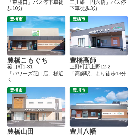
「東脇口」バス停下車徒
二川線「円六橋」バス停
歩10分
下車徒歩3分
豊橋市
豊橋市
豊橋こもぐち
豊橋高師
菰口町1-31
上野町新上野12-2
「パワーズ菰口店」様近
「高師駅」より徒歩13分
く
豊橋市
豊川市
豊橋山田
豊川八幡