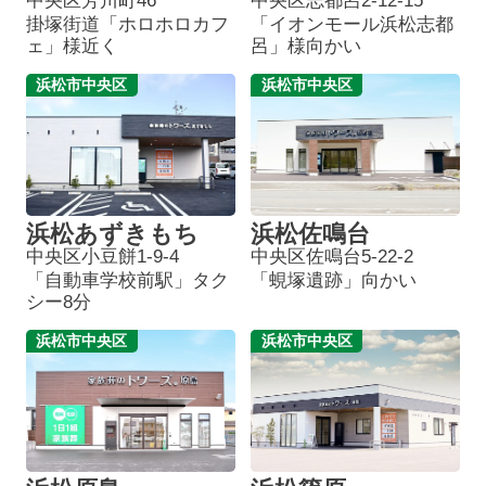
中央区芳川町46
中央区志都呂2-12-15
掛塚街道「ホロホロカフ
「イオンモール浜松志都
ェ」様近く
呂」様向かい
浜松市中央区
浜松市中央区
浜松あずきもち
浜松佐鳴台
中央区小豆餅1-9-4
中央区佐鳴台5-22-2
「自動車学校前駅」タク
「蜆塚遺跡」向かい
シー8分
浜松市中央区
浜松市中央区