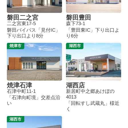
磐田二之宮
磐田豊田
二之宮東17-5
森下73-1
磐田バイパス「見付IC」
「豊田東IC」下り出口よ
下り出口より8分
り6分
焼津市
湖西市
焼津石津
湖西店
石津中町11-1
新居町中之郷あけぼの
4013
「石津向町境」交差点沿
い
「回転すし武蔵丸」様近
く
湖西市