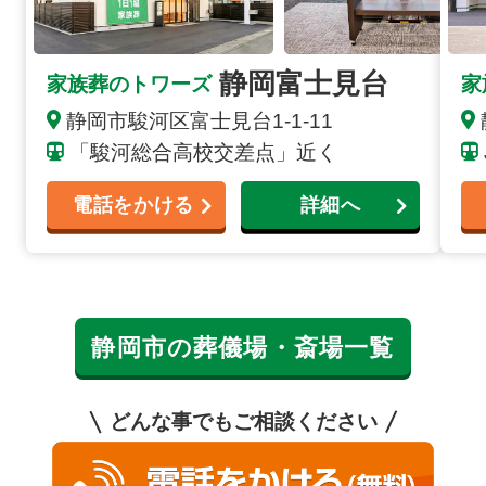
静岡富士見台
家族葬のトワーズ
家
静岡市駿河区富士見台1-1-11
「駿河総合高校交差点」近く
電話をかける
詳細へ
静岡市の葬儀場・斎場一覧
どんな事でもご相談ください