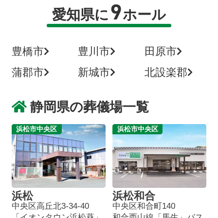
9
愛知県に
ホール
豊橋市
豊川市
田原市
蒲郡市
新城市
北設楽郡
静岡県の葬儀場一覧
浜松市中央区
浜松市中央区
浜松
浜松和合
中央区高丘北3-34-40
中央区和合町140
「イオンタウン浜松葵」
和合西山線「馬生」バス