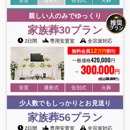
安置
通夜式
告別式
火葬
親しい人のみでゆっくり
家族葬30プラン
2日間
専用安置室
全宗派対応
12
無料会員
万円
割引
420
,
000
一般価格
円
300
000
,
円
（税込330
,
000円）
安置
通夜式
告別式
火葬
少人数でもしっかりとお見送り
家族葬56プラン
2日間
専用安置室
全宗派対応