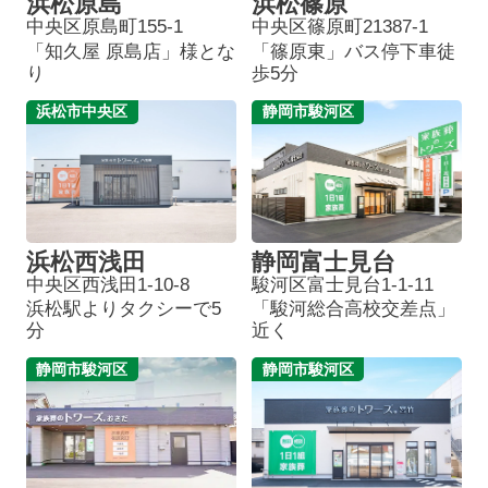
浜松原島
浜松篠原
中央区原島町155-1
中央区篠原町21387-1
「知久屋 原島店」様とな
「篠原東」バス停下車徒
り
歩5分
浜松市中央区
静岡市駿河区
浜松西浅田
静岡富士見台
中央区西浅田1-10-8
駿河区富士見台1-1-11
浜松駅よりタクシーで5
「駿河総合高校交差点」
分
近く
静岡市駿河区
静岡市駿河区