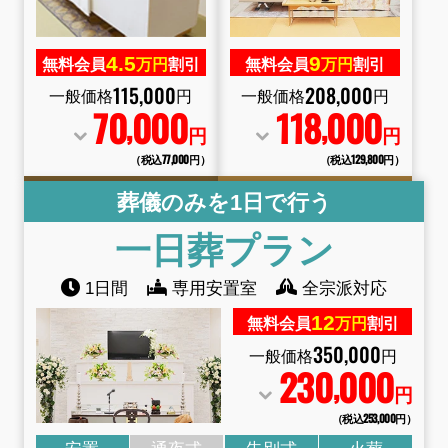
4.
5
9
無料会員
万円
割引
無料会員
万円
割引
115
,
000
208
,
000
一般価格
円
一般価格
円
70
000
118
000
,
,
円
円
（税込77
,
000円）
（税込129
,
800円）
葬儀のみを1日で行う
一日葬プラン
1日間
専用安置室
全宗派対応
12
無料会員
万円
割引
350
,
000
一般価格
円
230
000
,
円
（税込253
,
000円）