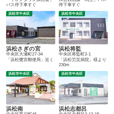
バス停下車すぐ
停下車すぐ
浜松市中央区
浜松市中央区
浜松さぎの宮
浜松将監
中央区大瀬町27-34
中央区将監町2-1
「浜松鷺宮郵便局」近く
「浜松労災病院」様より
230m
浜松市中央区
浜松市中央区
浜松南
浜松志都呂