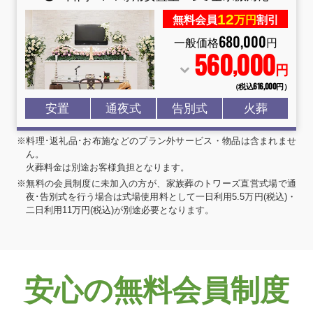
12
無料会員
万円
割引
680
,
000
一般価格
円
560
000
,
円
（税込616
,
000円）
安置
通夜式
告別式
火葬
※料理･返礼品･お布施などのプラン外サービス・物品は含まれませ
ん。
火葬料金は別途お客様負担となります。
※無料の会員制度に未加入の方が、家族葬のトワーズ直営式場で通
夜･告別式を行う場合は式場使用料として一日利用5.5万円(税込)・
二日利用11万円(税込)が別途必要となります。
安心の無料会員制度