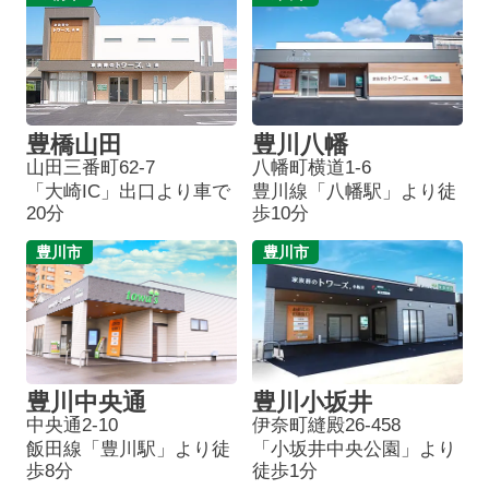
豊橋山田
豊川八幡
山田三番町62-7
八幡町横道1-6
「大崎IC」出口より車で
豊川線「八幡駅」より徒
20分
歩10分
豊川市
豊川市
豊川中央通
豊川小坂井
中央通2-10
伊奈町縫殿26-458
飯田線「豊川駅」より徒
「小坂井中央公園」より
歩8分
徒歩1分