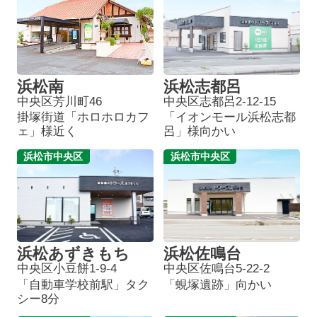
浜松南
浜松志都呂
中央区芳川町46
中央区志都呂2-12-15
掛塚街道「ホロホロカフ
「イオンモール浜松志都
ェ」様近く
呂」様向かい
浜松市中央区
浜松市中央区
浜松あずきもち
浜松佐鳴台
中央区小豆餅1-9-4
中央区佐鳴台5-22-2
「自動車学校前駅」タク
「蜆塚遺跡」向かい
シー8分