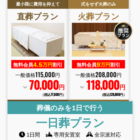
最小限に費用を抑えて
式をせず火葬のみ
直葬プラン
火葬プラン
4.
5
9
無料会員
万円
割引
無料会員
万円
割引
115
,
000
208
,
000
一般価格
円
一般価格
円
70
000
118
000
,
,
円
円
（税込77
,
000円）
（税込129
,
800円）
葬儀のみを1日で行う
一日葬プラン
1日間
専用安置室
全宗派対応