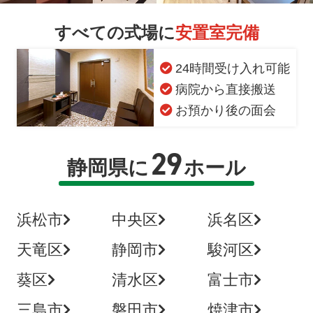
すべての式場に
安置室完備
24時間受け入れ可能
病院から直接搬送
お預かり後の面会
29
静岡県に
ホール
浜松市
中央区
浜名区
天竜区
静岡市
駿河区
葵区
清水区
富士市
三島市
磐田市
焼津市