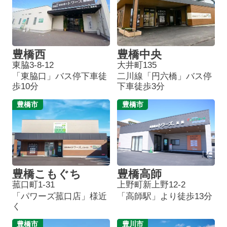
豊橋西
豊橋中央
東脇3-8-12
大井町135
「東脇口」バス停下車徒
二川線「円六橋」バス停
歩10分
下車徒歩3分
豊橋市
豊橋市
豊橋こもぐち
豊橋高師
菰口町1-31
上野町新上野12-2
「パワーズ菰口店」様近
「高師駅」より徒歩13分
く
豊橋市
豊川市