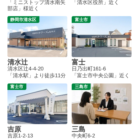
「ミニストップ清水南矢
「清水区役所」近く
部店」様近く
静岡市清水区
富士市
清水辻
富士
清水区辻4-4-20
日乃出町161-6
「清水駅」より徒歩11分
「富士市中央公園」近く
富士市
三島市
吉原
三島
吉原1-2-13
中央町6-2