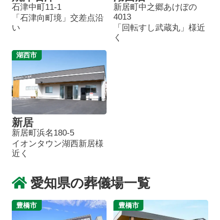
石津中町11-1
新居町中之郷あけぼの
4013
「石津向町境」交差点沿
い
「回転すし武蔵丸」様近
く
湖西市
新居
新居町浜名180-5
イオンタウン湖西新居様
近く
愛知県の葬儀場一覧
豊橋市
豊橋市