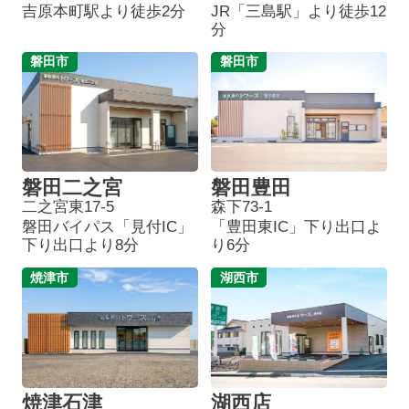
吉原本町駅より徒歩2分
JR「三島駅」より徒歩12
分
磐田市
磐田市
磐田二之宮
磐田豊田
二之宮東17-5
森下73-1
磐田バイパス「見付IC」
「豊田東IC」下り出口よ
下り出口より8分
り6分
焼津市
湖西市
焼津石津
湖西店