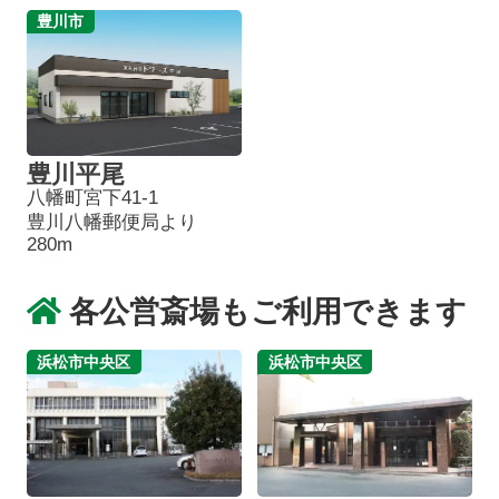
豊川市
豊川平尾
八幡町宮下41-1
豊川八幡郵便局より
280m
各公営斎場もご利用できます
浜松市中央区
浜松市中央区
葬儀プランが
お得な会員価格!