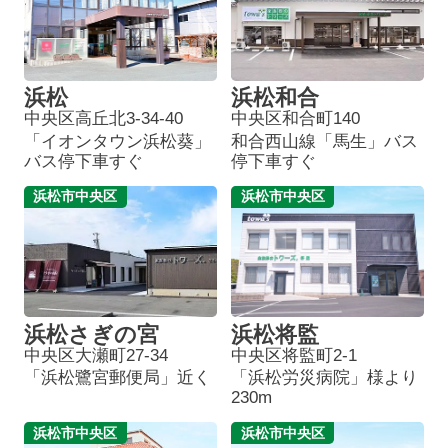
浜松
浜松和合
中央区高丘北3-34-40
中央区和合町140
「イオンタウン浜松葵」
和合西山線「馬生」バス
バス停下車すぐ
停下車すぐ
浜松市中央区
浜松市中央区
浜松さぎの宮
浜松将監
中央区大瀬町27-34
中央区将監町2-1
「浜松鷺宮郵便局」近く
「浜松労災病院」様より
230m
浜松市中央区
浜松市中央区