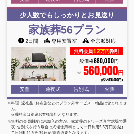
少人数でもしっかりとお見送り
家族葬56プラン
2日間
専用安置室
全宗派対応
12
無料会員
万円
割引
680
,
000
一般価格
円
560
000
,
円
（税込616
,
000円）
安置
通夜式
告別式
火葬
※料理･返礼品･お布施などのプラン外サービス・物品は含まれませ
ん。
火葬料金は別途お客様負担となります。
※無料の会員制度に未加入の方が、家族葬のトワーズ直営式場で通
夜･告別式を行う場合は式場使用料として一日利用5.5万円(税込)・
二日利用11万円(税込)が別途必要となります。