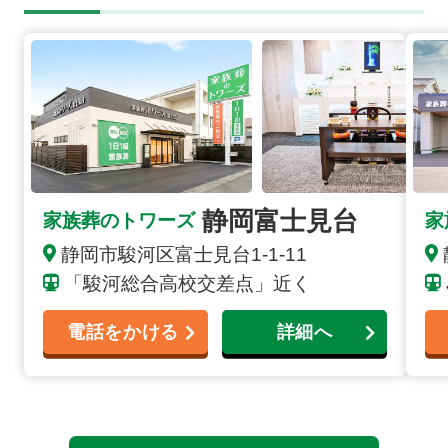
静岡富士見台の詳細へ
静岡
静岡富士見台
家族葬のトワーズ
家
静岡市駿河区富士見台1-1-11
「駿河総合高校交差点」近く
電話をかける
詳細へ