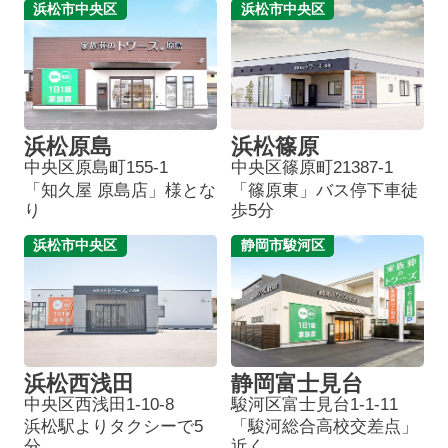
浜松市中央区
浜松市中央区
浜松原島
浜松篠原
中央区原島町155-1
中央区篠原町21387-1
「知久屋 原島店」様とな
「篠原東」バス停下車徒
り
歩5分
浜松市中央区
静岡市駿河区
浜松西浅田
静岡富士見台
中央区西浅田1-10-8
駿河区富士見台1-1-11
浜松駅よりタクシーで5
「駿河総合高校交差点」
分
近く