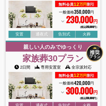
12
無料会員
万円
割引
350
,
000
一般価格
円
230
000
,
円
（税込253
,
000円）
安置
通夜式
告別式
火葬
親しい人のみでゆっくり
家族葬30プラン
2日間
専用安置室
全宗派対応
12
無料会員
万円
割引
420
,
000
一般価格
円
300
000
,
円
（税込330
,
000円）
安置
通夜式
告別式
火葬