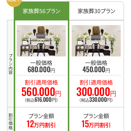
家族葬56プラン
家族葬30プラン
プラン内容
一般価格
一般価格
680
000
450
000
,
,
円
円
割引適用価格
割引適用価格
560
000
300
000
,
,
円
円
616
000
330
000
,
,
円
円
（税込
）
（税込
）
プラン金額
プラン金額
割引価格
12
15
万円割引
万円割引