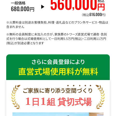
560
000
,
税込
一般価格
円
680
000
,
円
616
000
,
（税込
円）
※火葬料金は別途お客様負担。料理･返礼品などのプラン外サービス・物品は
含まれません
※無料の会員制度に未加入の方が、家族葬のトワーズ直営式場で通夜･告別
式を行う場合は式場使用料として一日利用5.5万円(税込)・二日利用11万円
(税込)が別途必要となります
さらに会員登録により
直営式場使用料が無料
ご家族に寄り添う
空
間
づ
く
り
1
1
日
組 貸切式場