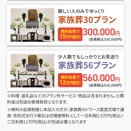
親しい人のみでゆっくり
家族葬30プラン
300
000
,
無料会員で
円
15
万円割引
(会員税込330
,
000円)
少人数でもしっかりとお見送り
家族葬56プラン
560
000
,
無料会員で
円
12
万円割引
(会員税込616
,
000円)
※料理･返礼品などのプラン外サービス・物品は含まれません。火葬
料金は別途お客様負担となります。
※無料の会員制度に未加入の方が、家族葬のトワーズ直営式場で通
夜･告別式を行う場合は式場使用料として一日利用5.5万円(税込)・
二日利用11万円(税込)が別途必要となります