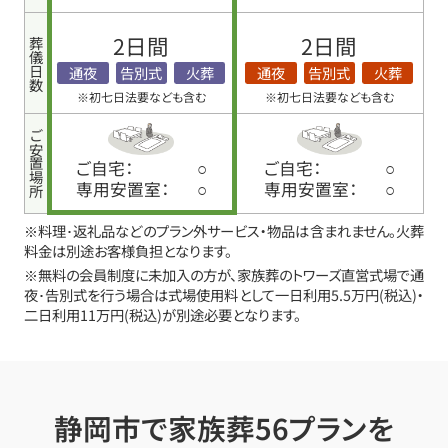
2日間
2日間
葬儀日数
通夜
告別式
火葬
通夜
告別式
火葬
※初七日法要なども含む
※初七日法要なども含む
ご安置場所
ご自宅：
○
ご自宅：
○
専用安置室：
○
専用安置室：
○
※料理･返礼品などのプラン外サービス・物品は含まれません。火葬
料金は別途お客様負担となります。
※無料の会員制度に未加入の方が、家族葬のトワーズ直営式場で通
夜･告別式を行う場合は式場使用料として一日利用5.5万円(税込)・
二日利用11万円(税込)が別途必要となります。
静岡市で家族葬56プランを