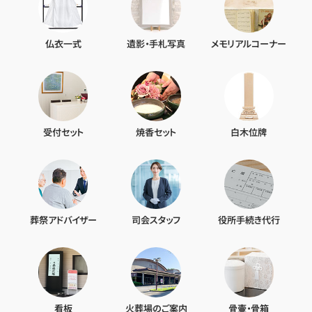
仏衣一式
遺影・手札写真
メモリアルコーナー
受付セット
焼香セット
白木位牌
葬祭アドバイザー
司会スタッフ
役所手続き代行
看板
火葬場のご案内
骨壷・骨箱