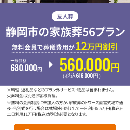
友人葬
静岡市の家族葬56プラン
12
万円割引
無料会員で葬儀費用が
560
000
,
一般価格
680
000
円
,
円
616
000
,
（税込
円
）
※料理･返礼品などのプラン外サービス・物品は含まれません。
火葬料金は別途お客様負担。
※無料の会員制度に未加入の方が、家族葬のトワーズ直営式場で通
夜･告別式を行う場合は式場使用料として一日利用5.5万円(税込)・
二日利用11万円(税込)が別途必要となります。