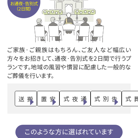
お通夜･告別式
（2日間）
ご家族･ご親族はもちろん、ご友人など幅広い
方々をお招きして、通夜･告別式を2日間で行うプ
ランです。地域の風習や慣習に配慮した一般的な
ご葬儀を行います。
搬送
安置
通夜式
告別式
火葬式
このような方に選ばれています