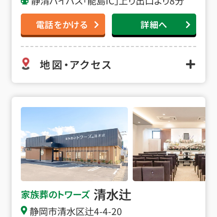
静清バイパス「能島IC」上り出口より8分
電話をかける
詳細へ
地図・アクセス
清水辻の詳細へ
清水辻
家族葬のトワーズ
静岡市清水区辻4-4-20