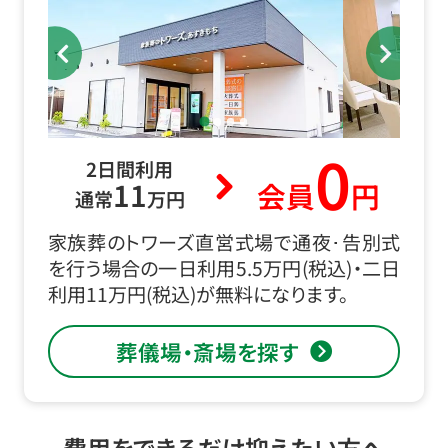
0
2日間利用
11
会員
円
通常
万円
家族葬のトワーズ直営式場で通夜･告別式
を行う場合の一日利用5.5万円(税込)・二日
利用11万円(税込)が無料になります。
葬儀場・斎場を探す
費用をできるだけ抑えたい方へ