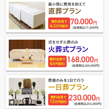
最小限に費用を抑えて
直葬プラン
70
000
,
無料会員で
円
4.
5
万円割引
(会員税込77
,
000円)
式をせず火葬のみ
火葬式プラン
168
000
,
無料会員で
円
4
万円割引
(会員税込184
,
800円)
葬儀のみを1日で行う
一日葬プラン
230
000
,
無料会員で
円
12
万円割引
(会員税込253
,
000円)