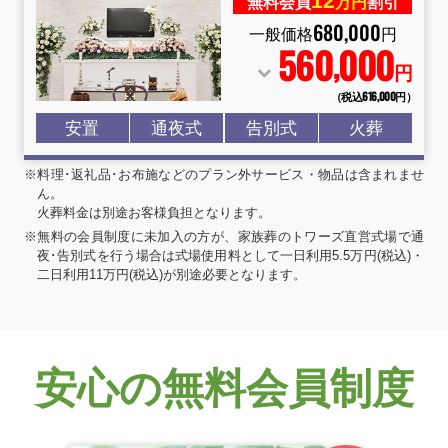
12
無料会員
万円
割引
680
,
000
一般価格
円
560
000
,
円
（税込616
,
000円）
安置
通夜式
告別式
火葬
※料理･返礼品･お布施などのプラン外サービス・物品は含まれませ
ん。
火葬料金は別途お客様負担となります。
※無料の会員制度に未加入の方が、家族葬のトワーズ直営式場で通
夜･告別式を行う場合は式場使用料として一日利用5.5万円(税込)・
二日利用11万円(税込)が別途必要となります。
安心の無料会員制度