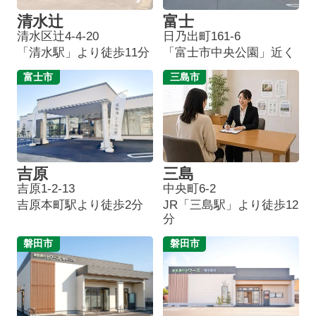
清水辻
富士
清水区辻4-4-20
日乃出町161-6
「清水駅」より徒歩11分
「富士市中央公園」近く
富士市
三島市
吉原
三島
吉原1-2-13
中央町6-2
吉原本町駅より徒歩2分
JR「三島駅」より徒歩12
分
磐田市
磐田市