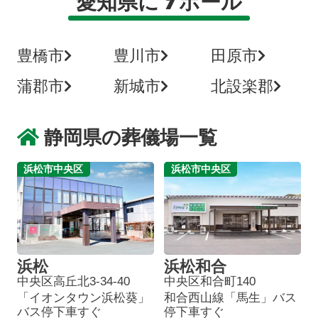
愛知県に
ホール
豊橋市
豊川市
田原市
蒲郡市
新城市
北設楽郡
静岡県の葬儀場一覧
浜松市中央区
浜松市中央区
浜松
浜松和合
中央区高丘北3-34-40
中央区和合町140
「イオンタウン浜松葵」
和合西山線「馬生」バス
バス停下車すぐ
停下車すぐ