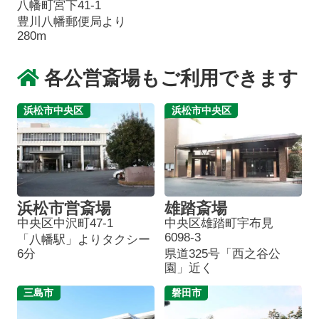
八幡町宮下41-1
豊川八幡郵便局より
280m
各公営斎場もご利用できます
浜松市中央区
浜松市中央区
浜松市営斎場
雄踏斎場
中央区中沢町47-1
中央区雄踏町宇布見
6098-3
「八幡駅」よりタクシー
6分
県道325号「西之谷公
園」近く
三島市
磐田市
葬儀プランが
お得な会員価格!