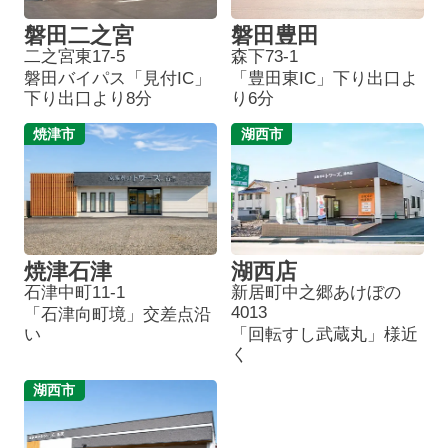
磐田二之宮
磐田豊田
二之宮東17-5
森下73-1
磐田バイパス「見付IC」
「豊田東IC」下り出口よ
下り出口より8分
り6分
焼津市
湖西市
焼津石津
湖西店
石津中町11-1
新居町中之郷あけぼの
4013
「石津向町境」交差点沿
い
「回転すし武蔵丸」様近
く
湖西市