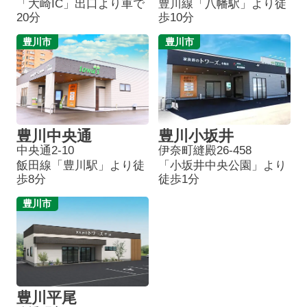
「大崎IC」出口より車で
豊川線「八幡駅」より徒
20分
歩10分
豊川市
豊川市
豊川中央通
豊川小坂井
中央通2-10
伊奈町縫殿26-458
飯田線「豊川駅」より徒
「小坂井中央公園」より
歩8分
徒歩1分
豊川市
豊川平尾