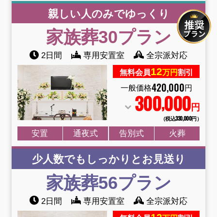
親しい人のみでゆっくり
家族葬30プラン
2日間
専用安置室
全宗派対応
12
無料会員
万円
割引
420
,
000
一般価格
円
300
000
,
円
（税込330
,
000円）
安置
通夜式
告別式
火葬
少人数でもしっかりとお見送り
家族葬56プラン
2日間
専用安置室
全宗派対応