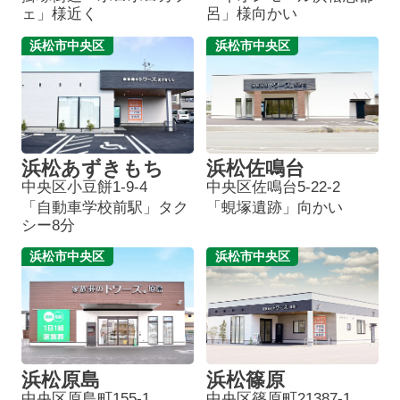
ェ」様近く
呂」様向かい
浜松市中央区
浜松市中央区
浜松あずきもち
浜松佐鳴台
中央区小豆餅1-9-4
中央区佐鳴台5-22-2
「自動車学校前駅」タク
「蜆塚遺跡」向かい
シー8分
浜松市中央区
浜松市中央区
浜松原島
浜松篠原
中央区原島町155-1
中央区篠原町21387-1