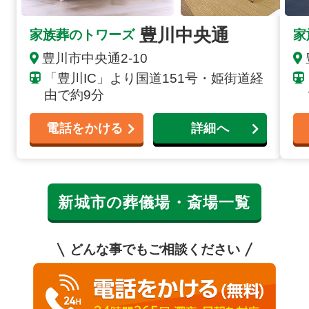
豊川中央通
家族葬のトワーズ
家
豊川市中央通2-10
「豊川IC」より国道151号・姫街道経
由で約9分
電話をかける
詳細へ
新城市の葬儀場・斎場一覧
どんな事でもご相談ください