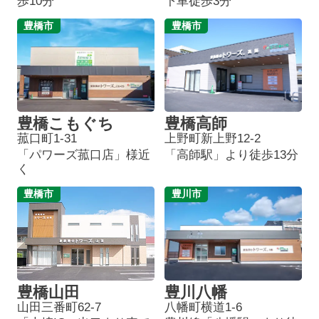
歩10分
下車徒歩3分
豊橋市
豊橋市
豊橋こもぐち
豊橋高師
菰口町1-31
上野町新上野12-2
「パワーズ菰口店」様近
「高師駅」より徒歩13分
く
豊橋市
豊川市
豊橋山田
豊川八幡
山田三番町62-7
八幡町横道1-6