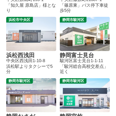
「知久屋 原島店」様とな
「篠原東」バス停下車徒
り
歩5分
浜松市中央区
静岡市駿河区
浜松西浅田
静岡富士見台
中央区西浅田1-10-8
駿河区富士見台1-1-11
浜松駅よりタクシーで5
「駿河総合高校交差点」
分
近く
静岡市駿河区
静岡市駿河区