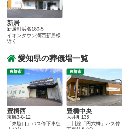
新居
新居町浜名180-5
イオンタウン湖西新居様
近く
愛知県の葬儀場一覧
豊橋市
豊橋市
豊橋西
豊橋中央
東脇3-8-12
大井町135
「東脇口」バス停下車徒
二川線「円六橋」バス停