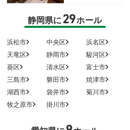
29
静岡県に
ホール
浜松市
中央区
浜名区
天竜区
静岡市
駿河区
葵区
清水区
富士市
三島市
磐田市
焼津市
湖西市
袋井市
菊川市
牧之原市
掛川市
9