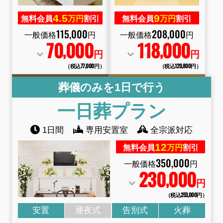
4.
5
9
無料会員
万円
割引
無料会員
万円
割引
115
,
000
208
,
000
一般価格
円
一般価格
円
70
000
118
000
,
,
円
円
（税込77
,
000円）
（税込129
,
800円）
葬儀のみを1日で行う
一日葬プラン
1日間
専用安置室
全宗派対応
12
無料会員
万円
割引
350
,
000
一般価格
円
230
000
,
円
（税込253
,
000円）
安置
通夜式
告別式
火葬