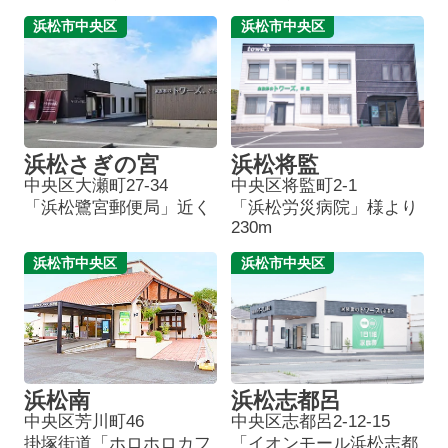
浜松市中央区
浜松市中央区
浜松さぎの宮
浜松将監
中央区大瀬町27-34
中央区将監町2-1
「浜松鷺宮郵便局」近く
「浜松労災病院」様より
230m
浜松市中央区
浜松市中央区
浜松南
浜松志都呂
中央区芳川町46
中央区志都呂2-12-15
掛塚街道「ホロホロカフ
「イオンモール浜松志都