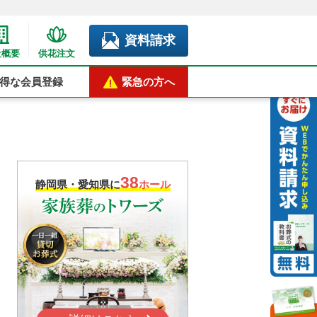
資料請求
社概要
供花注文
得な会員登録
緊急の方へ
38
静岡県・愛知県に
ホール