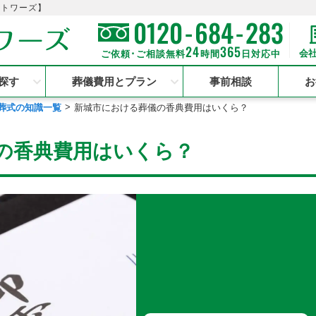
のトワーズ】
-
-
0120
684
283
24
365
会
ご依頼･ご相談無料
時間
日対応中
探す
葬儀費用とプラン
事前相談
お
葬式の知識一覧
新城市における葬儀の香典費用はいくら？
の香典費用はいくら？