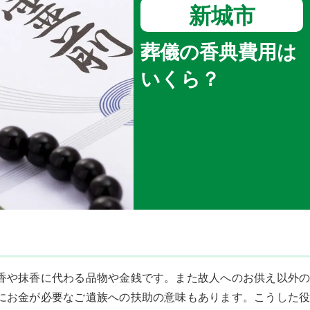
新城市
葬儀の香典費用は
いくら？
香や抹香に代わる品物や金銭です。また故人へのお供え以外の
にお金が必要なご遺族への扶助の意味もあります。こうした役