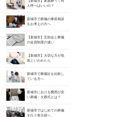
【新城市】家族葬って何
人呼べばいいの？
新城市で葬儀の事前相談
をお考えの方へ
【新城市】互助会と葬儀
の会員制度の違い
【新城市】大切な方が危
篤といわれたら
新城市で葬儀社を比較し
ている方へ
新城市における費用が安
い葬儀・火葬式とは？
新城市ではじめての葬儀
を行う喪主様へ