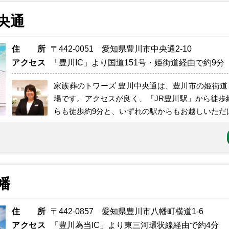
央通
住所
〒442-0051 愛知県豊川市中央通2-10
アクセス
「豊川IC」より国道151号・姫街道経由で約9分
家族葬のトワーズ 豊川中央通は、豊川市の姫街道
場です。アクセスが良く、「JR豊川駅」から徒歩
らも徒歩約9分と、いずれの駅からもお越しいただけ
幡
住所
〒442-0857 愛知県豊川市八幡町横道1-6
アクセス
「豊川為当IC」より東三河環状線経由で約4分