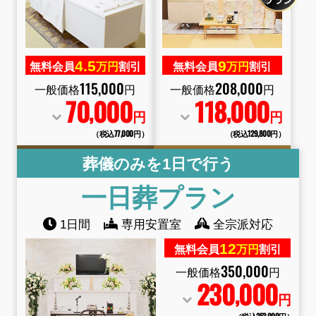
4.
5
9
無料会員
万円
割引
無料会員
万円
割引
115
,
000
208
,
000
一般価格
円
一般価格
円
70
000
118
000
,
,
円
円
（税込77
,
000円）
（税込129
,
800円）
葬儀のみを1日で行う
一日葬プラン
1日間
専用安置室
全宗派対応
12
無料会員
万円
割引
350
,
000
一般価格
円
230
000
,
円
（税込253
,
000円）