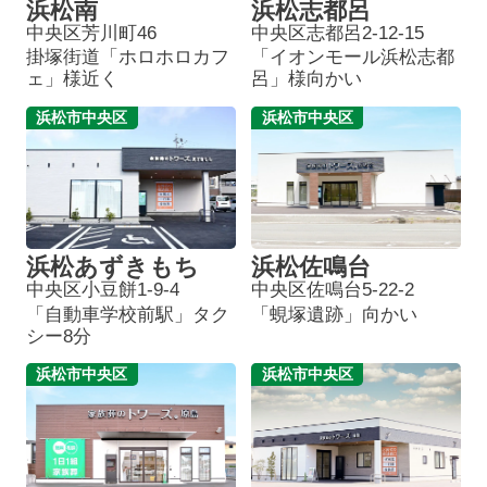
浜松南
浜松志都呂
中央区芳川町46
中央区志都呂2-12-15
掛塚街道「ホロホロカフ
「イオンモール浜松志都
ェ」様近く
呂」様向かい
浜松市中央区
浜松市中央区
浜松あずきもち
浜松佐鳴台
中央区小豆餅1-9-4
中央区佐鳴台5-22-2
「自動車学校前駅」タク
「蜆塚遺跡」向かい
シー8分
浜松市中央区
浜松市中央区