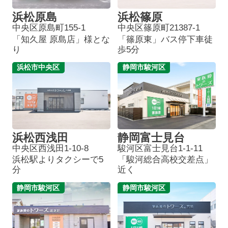
浜松原島
浜松篠原
中央区原島町155-1
中央区篠原町21387-1
「知久屋 原島店」様とな
「篠原東」バス停下車徒
り
歩5分
浜松市中央区
静岡市駿河区
浜松西浅田
静岡富士見台
中央区西浅田1-10-8
駿河区富士見台1-1-11
浜松駅よりタクシーで5
「駿河総合高校交差点」
分
近く
静岡市駿河区
静岡市駿河区