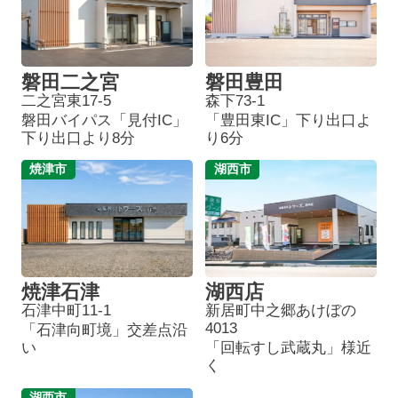
磐田二之宮
磐田豊田
二之宮東17-5
森下73-1
磐田バイパス「見付IC」
「豊田東IC」下り出口よ
下り出口より8分
り6分
焼津市
湖西市
焼津石津
湖西店
石津中町11-1
新居町中之郷あけぼの
4013
「石津向町境」交差点沿
い
「回転すし武蔵丸」様近
く
湖西市