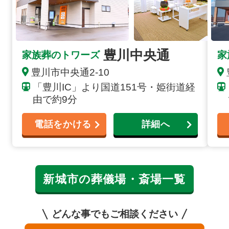
豊川中央通
家族葬のトワーズ
家
豊川市中央通2-10
「豊川IC」より国道151号・姫街道経
由で約9分
電話をかける
詳細へ
新城市の葬儀場・斎場一覧
どんな事でもご相談ください