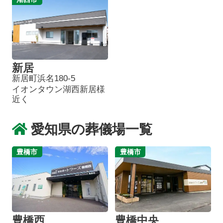
新居
新居町浜名180-5
イオンタウン湖西新居様
近く
愛知県の葬儀場一覧
豊橋市
豊橋市
葬儀プランが
お得な会員価格!
豊橋西
豊橋中央