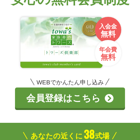
入会金
無料
年会費
無料
WEBでかんたん申し込み
会員登録はこちら
38
あなたの近くに
式場