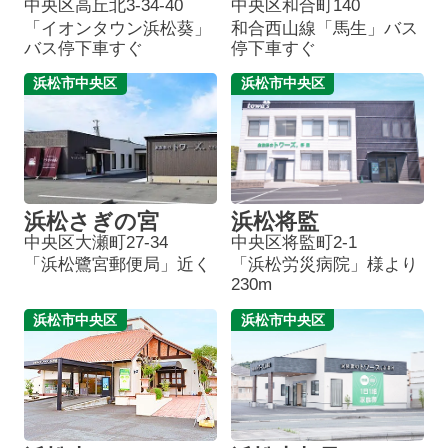
中央区高丘北3-34-40
中央区和合町140
「イオンタウン浜松葵」
和合西山線「馬生」バス
バス停下車すぐ
停下車すぐ
浜松市中央区
浜松市中央区
浜松さぎの宮
浜松将監
中央区大瀬町27-34
中央区将監町2-1
「浜松鷺宮郵便局」近く
「浜松労災病院」様より
230m
浜松市中央区
浜松市中央区