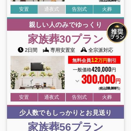
安置
通夜式
告別式
火葬
親しい人のみでゆっくり
家族葬30プラン
2日間
専用安置室
全宗派対応
12
無料会員
万円
割引
420
,
000
一般価格
円
300
000
,
円
（税込330
,
000円）
安置
通夜式
告別式
火葬
少人数でもしっかりとお見送り
家族葬56プラン