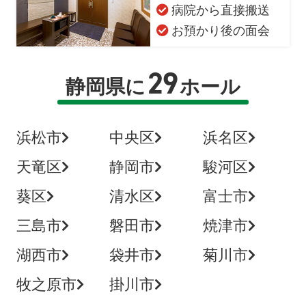
病院から直接搬送
お預かり後の面会
29
静岡県に
ホール
浜松市
中央区
浜名区
天竜区
静岡市
駿河区
葵区
清水区
富士市
三島市
磐田市
焼津市
湖西市
袋井市
菊川市
牧之原市
掛川市