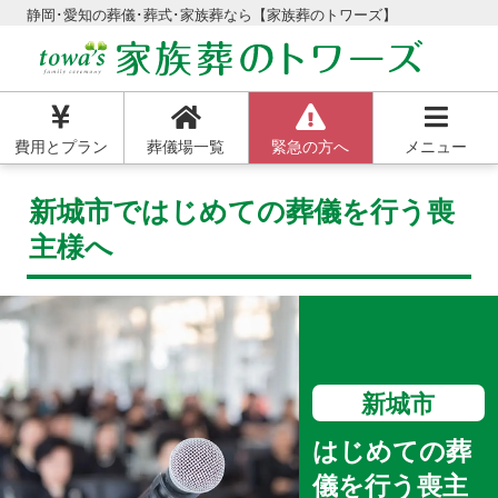
静岡･愛知の葬儀･葬式･家族葬なら【家族葬のトワーズ】
費用とプラン
葬儀場一覧
緊急の方へ
メニュー
新城市ではじめての葬儀を行う喪
主様へ
新城市
はじめての葬
儀を行う喪主