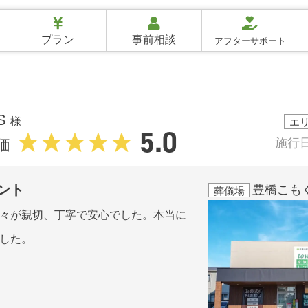
プラン
事前相談
アフターサポート
.S
様
エ
5.0
施行
価
ント
豊橋こも
葬儀場
々が親切、丁寧で安心でした。本当に
した。