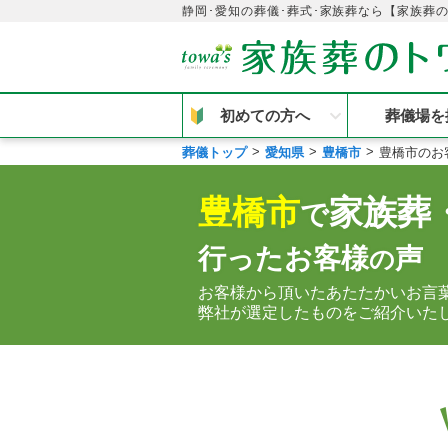
静岡･愛知の葬儀･葬式･家族葬なら【家族葬
初めての方へ
葬儀場を
葬儀トップ
愛知県
豊橋市
豊橋市のお
豊橋市
家族葬
で
行ったお客様
声
の
お客様から頂いたあたたかいお言
弊社が選定したものをご紹介いた