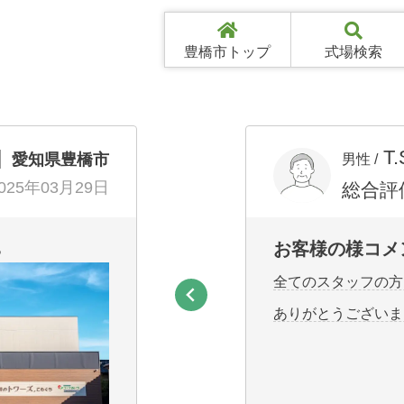
豊橋市トップ
式場検索
T
愛知県豊橋市
男性 /
025年03月29日
総合評
お客様の様コメ
ち
全てのスタッフの方
ありがとうございま