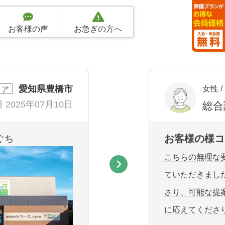
お客様の声
お急ぎの方へ
愛知県豊橋市
女性 /
リア
日
2025年07月10日
総合
お客様の様コ
ぐち
こちらの無理な
ていただきまし
さり、可能な提
に応えてくださ