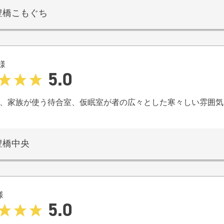
豊橋こもぐち
様
5.0
、家族が使う待合室、仮眠室が者の広々とした寒々しい雰囲気
豊橋中央
様
5.0