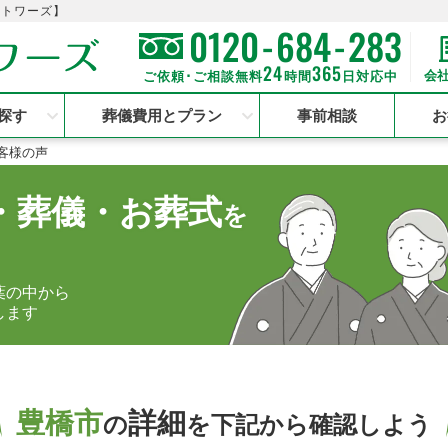
のトワーズ】
-
-
0120
684
283
24
365
会
ご依頼･ご相談無料
時間
日対応中
探す
葬儀費用とプラン
事前相談
お
客様の声
・葬儀・お葬式
を
葉の中から
します
豊橋市
詳細
の
を下記から確認しよう