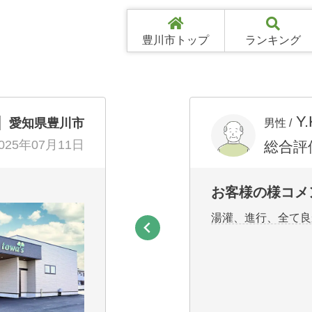
豊川市トップ
ランキング
Y
愛知県豊川市
男性 /
025年07月11日
総合評
お客様の様コメ
湯灌、進行、全て良