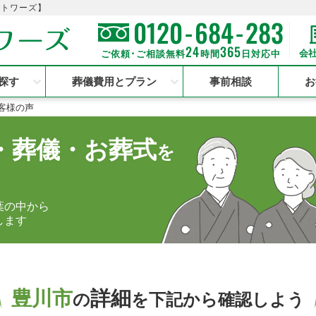
のトワーズ】
-
-
0120
684
283
24
365
会
ご依頼･ご相談無料
時間
日対応中
探す
葬儀費用とプラン
事前相談
お
客様の声
・葬儀・お葬式
を
葉の中から
します
豊川市
詳細
の
を下記から確認しよう