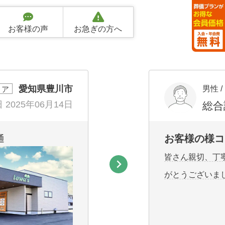
お客様の声
お急ぎの方へ
愛知県豊川市
男性 /
リア
日
2025年06月14日
総合
お客様の様コ
通
皆さん親切、丁
がとうございま