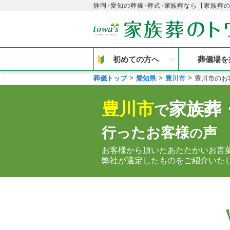
静岡･愛知の葬儀･葬式･家族葬なら【家族葬
初めての方へ
葬儀場を
葬儀トップ
愛知県
豊川市
豊川市のお
豊川市
家族葬
で
行ったお客様
声
の
お客様から頂いたあたたかいお言
弊社が選定したものをご紹介いた