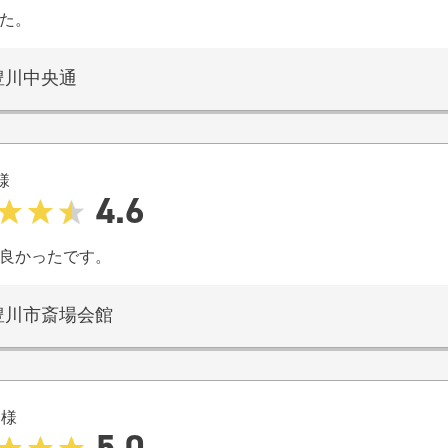
た。
豊川中央通
様
4.6
良かったです。
豊川市斎場会館
M
様
5.0