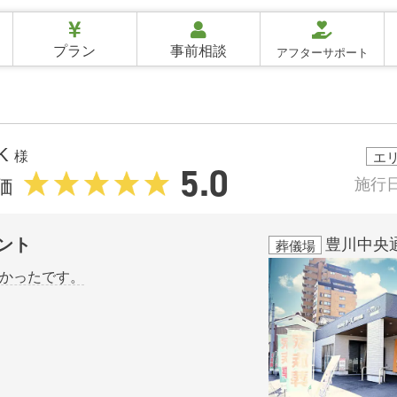
プラン
事前相談
アフターサポート
.K
様
エ
5.0
施行
価
ント
豊川中央
葬儀場
かったです。