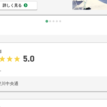
詳しく見る
様
5.0
。
豊川中央通