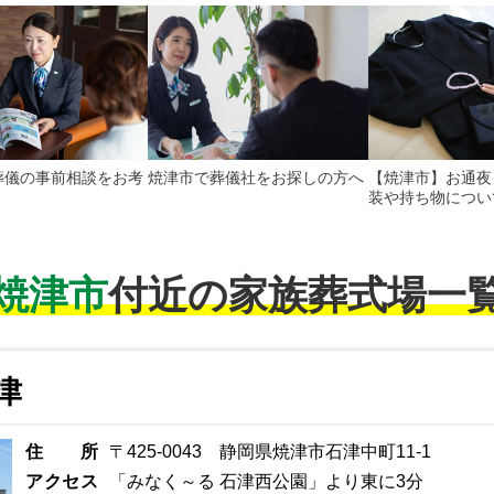
葬儀の事前相談をお考
焼津市で葬儀社をお探しの方へ
【焼津市】お通夜
装や持ち物につい
焼津市
付近の家族葬式場一
津
住所
〒425-0043 静岡県焼津市石津中町11-1
アクセス
「みなく～る 石津西公園」より東に3分