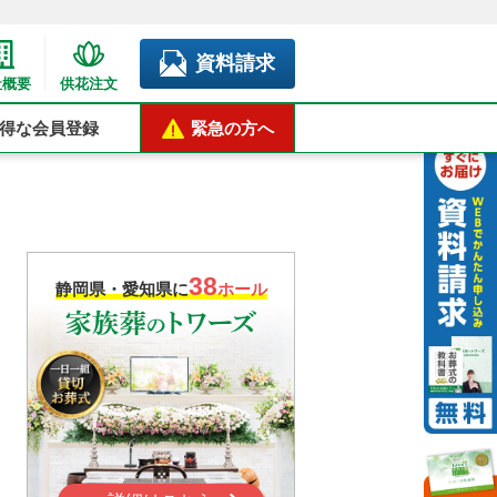
資料請求
社概要
供花注文
得な会員登録
緊急の方へ
38
静岡県・愛知県に
ホール