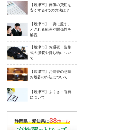
【焼津市】葬儀の費用を
安くする4つの方法は？
【焼津市】「喪に服す」
とされる範囲や関係性を
解説
【焼津市】お通夜・告別
式の服装や持ち物につい
て
【焼津市】お焼香の意味
お焼香の作法について
【焼津市】ふくさ・香典
について
38
静岡県・愛知県に
ホール