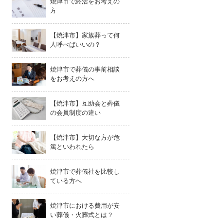
焼津市で終活をお考えの
方
【焼津市】家族葬って何
人呼べばいいの？
焼津市で葬儀の事前相談
をお考えの方へ
【焼津市】互助会と葬儀
の会員制度の違い
【焼津市】大切な方が危
篤といわれたら
焼津市で葬儀社を比較し
ている方へ
焼津市における費用が安
い葬儀・火葬式とは？