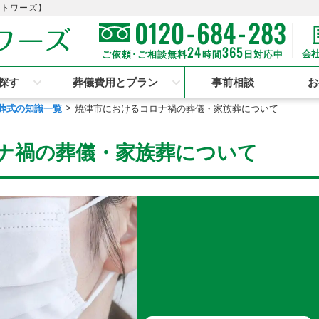
のトワーズ】
-
-
0120
684
283
24
365
会
ご依頼･ご相談無料
時間
日対応中
探す
葬儀費用とプラン
事前相談
お
葬式の知識一覧
焼津市におけるコロナ禍の葬儀・家族葬について
ナ禍の葬儀・家族葬について