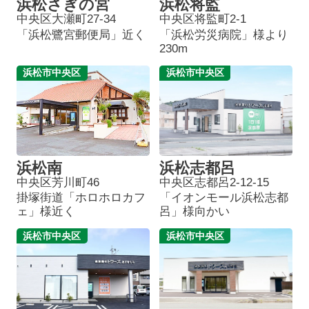
浜松さぎの宮
浜松将監
中央区大瀬町27-34
中央区将監町2-1
「浜松鷺宮郵便局」近く
「浜松労災病院」様より
230m
浜松市中央区
浜松市中央区
浜松南
浜松志都呂
中央区芳川町46
中央区志都呂2-12-15
掛塚街道「ホロホロカフ
「イオンモール浜松志都
ェ」様近く
呂」様向かい
浜松市中央区
浜松市中央区