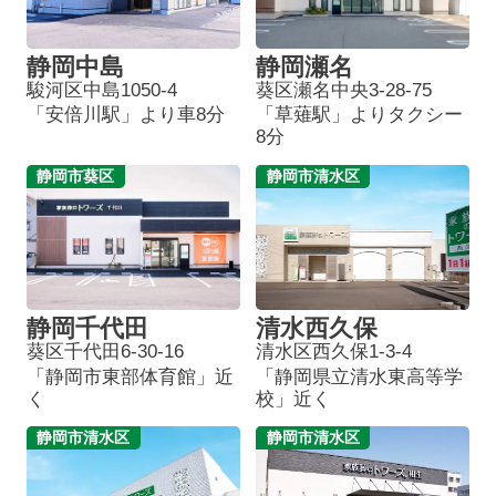
静岡中島
静岡瀬名
駿河区中島1050-4
葵区瀬名中央3-28-75
「安倍川駅」より車8分
「草薙駅」よりタクシー
8分
静岡市葵区
静岡市清水区
静岡千代田
清水西久保
葵区千代田6-30-16
清水区西久保1-3-4
「静岡市東部体育館」近
「静岡県立清水東高等学
く
校」近く
静岡市清水区
静岡市清水区