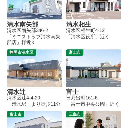
清水南矢部
清水相生
清水区南矢部346-2
清水区相生町4-12
「ミニストップ清水南矢
「清水区役所」近く
部店」様近く
静岡市清水区
富士市
清水辻
富士
清水区辻4-4-20
日乃出町161-6
「清水駅」より徒歩11分
「富士市中央公園」近く
富士市
三島市