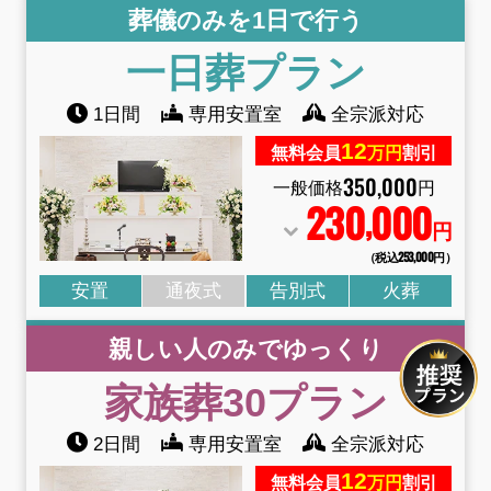
葬儀のみを1日で行う
一日葬プラン
1日間
専用安置室
全宗派対応
12
無料会員
万円
割引
350
,
000
一般価格
円
230
000
,
円
（税込253
,
000円）
安置
通夜式
告別式
火葬
親しい人のみでゆっくり
家族葬30プラン
2日間
専用安置室
全宗派対応
12
無料会員
万円
割引