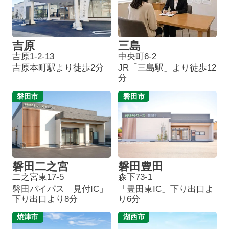
吉原
三島
吉原1-2-13
中央町6-2
吉原本町駅より徒歩2分
JR「三島駅」より徒歩12
分
磐田市
磐田市
磐田二之宮
磐田豊田
二之宮東17-5
森下73-1
磐田バイパス「見付IC」
「豊田東IC」下り出口よ
下り出口より8分
り6分
焼津市
湖西市