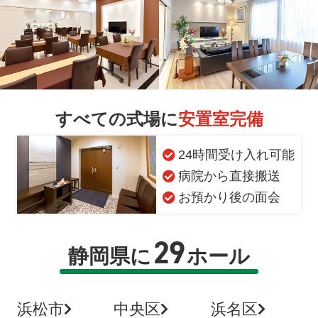
すべての式場に
安置室完備
24時間受け入れ可能
病院から直接搬送
お預かり後の面会
29
静岡県に
ホール
浜松市
中央区
浜名区