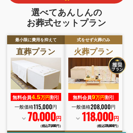
選べてあんしんの
お葬式セットプラン
最小限に費用を抑えて
式をせず火葬のみ
直葬プラン
火葬プラン
4.
5
9
無料会員
万円
割引
無料会員
万円
割引
115
,
000
208
,
000
一般価格
円
一般価格
円
70
000
118
000
,
,
円
円
（税込77
,
000円）
（税込129
,
800円）