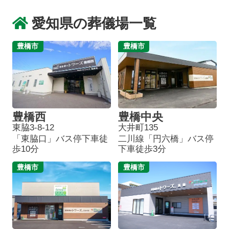
愛知県の葬儀場一覧
豊橋市
豊橋市
豊橋西
豊橋中央
東脇3-8-12
大井町135
「東脇口」バス停下車徒
二川線「円六橋」バス停
歩10分
下車徒歩3分
豊橋市
豊橋市