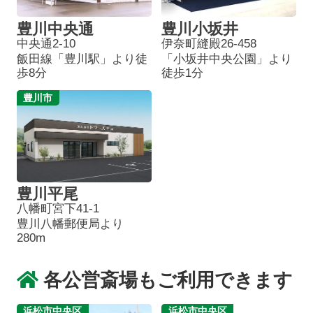
豊川中央通
豊川小坂井
中央通2-10
伊奈町縫殿26-458
飯田線「豊川駅」より徒
「小坂井中央公園」より
歩8分
徒歩1分
豊川市
豊川平尾
八幡町宮下41-1
豊川八幡郵便局より
280m
各公営斎場もご利用できます
浜松市中央区
浜松市中央区