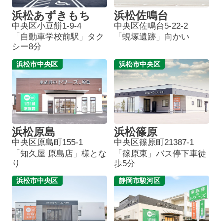
浜松あずきもち
浜松佐鳴台
中央区小豆餅1-9-4
中央区佐鳴台5-22-2
「自動車学校前駅」タク
「蜆塚遺跡」向かい
シー8分
浜松市中央区
浜松市中央区
浜松原島
浜松篠原
中央区原島町155-1
中央区篠原町21387-1
「知久屋 原島店」様とな
「篠原東」バス停下車徒
り
歩5分
浜松市中央区
静岡市駿河区