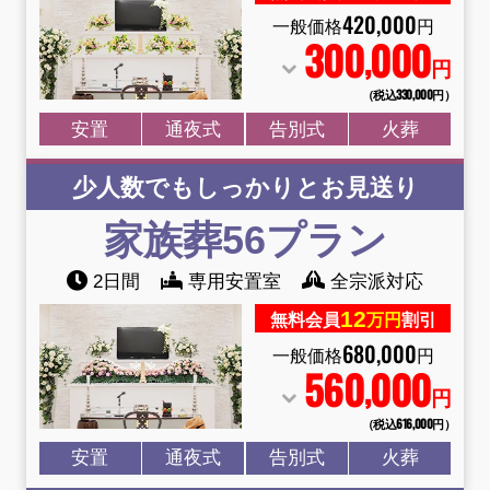
420
,
000
一般価格
円
300
000
,
円
（税込330
,
000円）
安置
通夜式
告別式
火葬
少人数でもしっかりとお見送り
家族葬56プラン
2日間
専用安置室
全宗派対応
12
無料会員
万円
割引
680
,
000
一般価格
円
560
000
,
円
（税込616
,
000円）
安置
通夜式
告別式
火葬