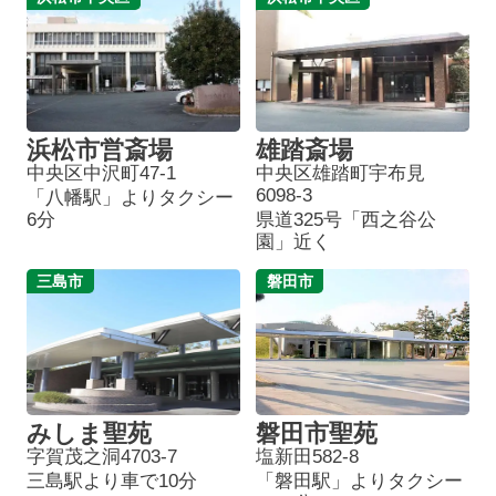
浜松市営斎場
雄踏斎場
中央区中沢町47-1
中央区雄踏町宇布見
6098-3
「八幡駅」よりタクシー
6分
県道325号「西之谷公
園」近く
三島市
磐田市
みしま聖苑
磐田市聖苑
字賀茂之洞4703-7
塩新田582-8
三島駅より車で10分
「磐田駅」よりタクシー
葬儀プランが
お得な会員価格!