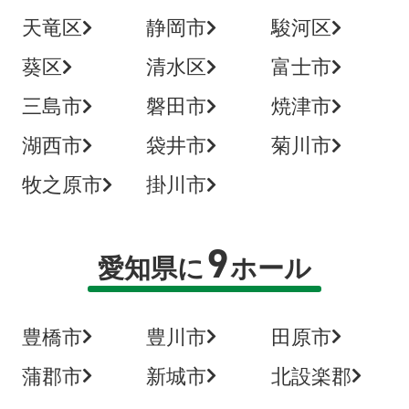
天竜区
静岡市
駿河区
葵区
清水区
富士市
三島市
磐田市
焼津市
湖西市
袋井市
菊川市
牧之原市
掛川市
9
愛知県に
ホール
豊橋市
豊川市
田原市
蒲郡市
新城市
北設楽郡