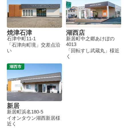
焼津石津
湖西店
石津中町11-1
新居町中之郷あけぼの
4013
「石津向町境」交差点沿
い
「回転すし武蔵丸」様近
く
湖西市
新居
新居町浜名180-5
イオンタウン湖西新居様
近く