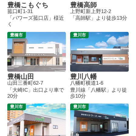
豊橋こもぐち
豊橋高師
菰口町1-31
上野町新上野12-2
「パワーズ菰口店」様近
「高師駅」より徒歩13分
く
豊橋市
豊川市
豊橋山田
豊川八幡
山田三番町62-7
八幡町横道1-6
「大崎IC」出口より車で
豊川線「八幡駅」より徒
20分
歩10分
豊川市
豊川市